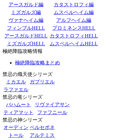
アースガルド編
カタストロフィ編
ミズガルズ編
ムスペルヘイム編
ヴァナヘイム編
アルフヘイム編
フィンブルHELL
プロミネンスHELL
アースガルドHELL
カタストロフィHELL
ミズガルズHELL
ムスペルヘイムHELL
極絶降臨攻略情報
極絶降臨攻略まとめ
禁忌の熾天使シリーズ
ミカエル
ガブリエル
ラファエル
禁忌の竜シリーズ
バハムート
リヴァイアサン
ティアマット
ファフニール
禁忌の神シリーズ
オーディン
ペルセポネ
トール
アルテミス