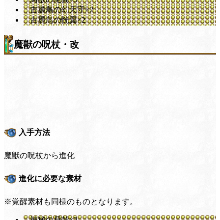
古麗鳥の幻天守×2
古麗鳥の恍翼×2
魔獣の呪杖・改
入手方法
魔獣の呪杖から進化
進化に必要な素材
※覚醒素材も同様のものとなります。
神秘の貝殻×2