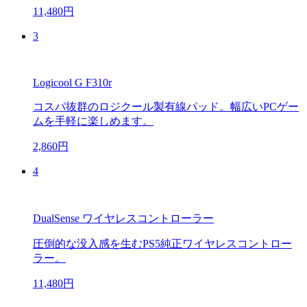
11,480円
3
Logicool G F310r
コスパ抜群のロジクール製有線パッド。幅広いPCゲー
ムを手軽に楽しめます。
2,860円
4
DualSense ワイヤレスコントローラー
圧倒的な没入感を生むPS5純正ワイヤレスコントロー
ラー。
11,480円