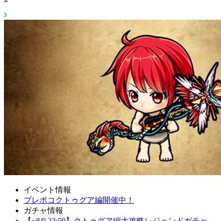
イベント情報
ブレポコクトゥグア編開催中！
ガチャ情報
【~8/9 23:59】クトゥグア編大攻略レジェンドガチャ