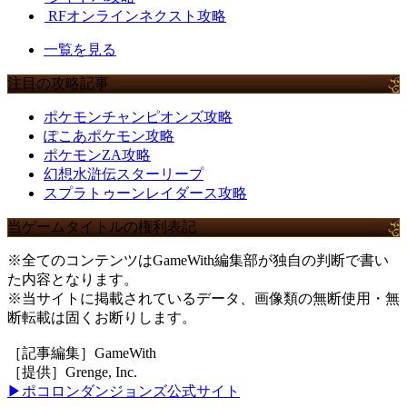
RFオンラインネクスト攻略
一覧を見る
注目の攻略記事
ポケモンチャンピオンズ攻略
ぽこあポケモン攻略
ポケモンZA攻略
幻想水滸伝スターリープ
スプラトゥーンレイダース攻略
当ゲームタイトルの権利表記
※全てのコンテンツはGameWith編集部が独自の判断で書い
た内容となります。
※当サイトに掲載されているデータ、画像類の無断使用・無
断転載は固くお断りします。
［記事編集］GameWith
［提供］Grenge, Inc.
▶ポコロンダンジョンズ公式サイト