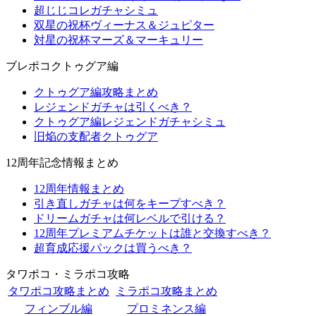
超じじコレガチャシミュ
双星の祝杯ヴィーナス＆ジュピター
対星の祝杯マーズ＆マーキュリー
ブレポコクトゥグア編
クトゥグア編攻略まとめ
レジェンドガチャは引くべき？
クトゥグア編レジェンドガチャシミュ
旧焔の支配者クトゥグア
12周年記念情報まとめ
12周年情報まとめ
引き直しガチャは何をキープすべき？
ドリームガチャは何レベルで引ける？
12周年プレミアムチケットは誰と交換すべき？
超育成応援パックは買うべき？
タワポコ・ミラポコ攻略
タワポコ攻略まとめ
ミラポコ攻略まとめ
フィンブル編
プロミネンス編