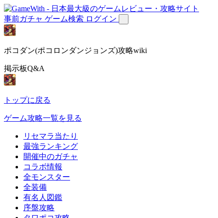
事前ガチャ
ゲーム検索
ログイン
ポコダン(ポコロンダンジョンズ)攻略wiki
掲示板Q&A
トップに戻る
ゲーム攻略一覧を見る
リセマラ当たり
最強ランキング
開催中のガチャ
コラボ情報
全モンスター
全装備
有名人図鑑
序盤攻略
タワポコ攻略