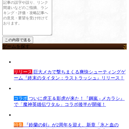
ゲームを探す
リリース
巨大メカで撃ちまくる爽快シューティングゲ
ーム『終末のタイタン：ラストラッシュ』リリース！
コラボ
ついに虎王＆影虎が来た！『鋼嵐 - メカラシ』
で「魔神英雄伝ワタル」コラボ後半が開催！
特集
『鈴蘭の剣』が2周年を迎え、新章「氷と血の