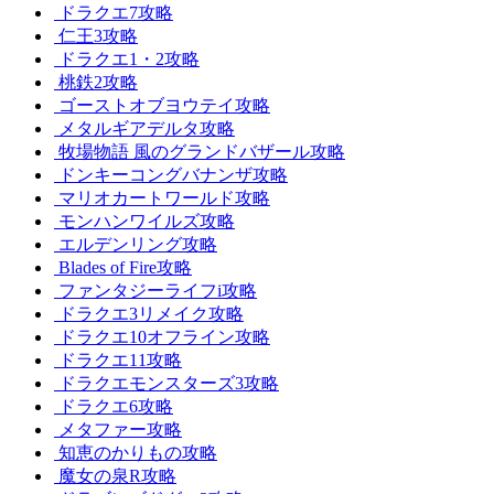
ドラクエ7攻略
仁王3攻略
ドラクエ1・2攻略
桃鉄2攻略
ゴーストオブヨウテイ攻略
メタルギアデルタ攻略
牧場物語 風のグランドバザール攻略
ドンキーコングバナンザ攻略
マリオカートワールド攻略
モンハンワイルズ攻略
エルデンリング攻略
Blades of Fire攻略
ファンタジーライフi攻略
ドラクエ3リメイク攻略
ドラクエ10オフライン攻略
ドラクエ11攻略
ドラクエモンスターズ3攻略
ドラクエ6攻略
メタファー攻略
知恵のかりもの攻略
魔女の泉R攻略