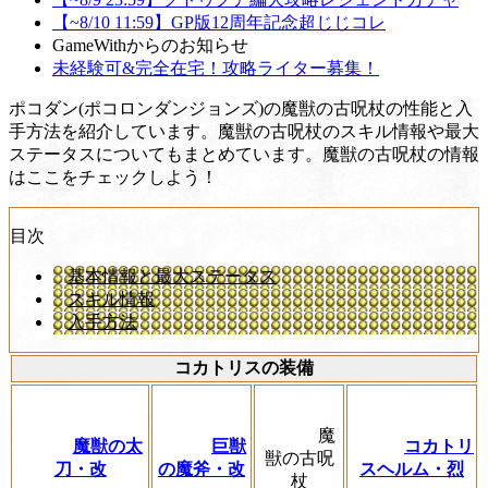
【~8/10 11:59】GP版12周年記念超じじコレ
GameWithからのお知らせ
未経験可&完全在宅！攻略ライター募集！
ポコダン(ポコロンダンジョンズ)の魔獣の古呪杖の性能と入
手方法を紹介しています。魔獣の古呪杖のスキル情報や最大
ステータスについてもまとめています。魔獣の古呪杖の情報
はここをチェックしよう！
目次
基本情報と最大ステータス
スキル情報
入手方法
コカトリスの装備
魔
魔獣の太
巨獣
コカトリ
獣の古呪
刀・改
の魔斧・改
スヘルム・烈
杖