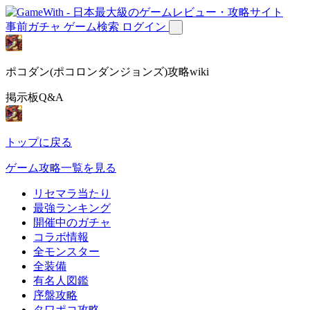
事前ガチャ
ゲーム検索
ログイン
ポコダン(ポコロンダンジョンズ)攻略wiki
掲示板Q&A
トップに戻る
ゲーム攻略一覧を見る
リセマラ当たり
最強ランキング
開催中のガチャ
コラボ情報
全モンスター
全装備
有名人図鑑
序盤攻略
タワポコ攻略