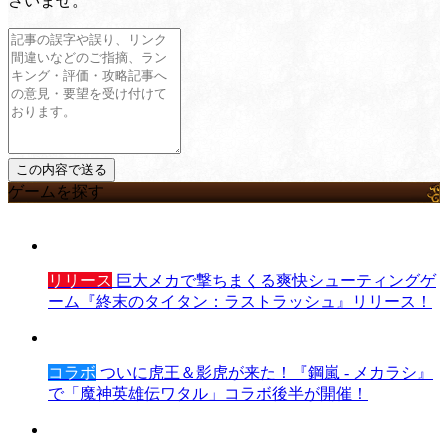
さいませ。
ゲームを探す
リリース
巨大メカで撃ちまくる爽快シューティングゲ
ーム『終末のタイタン：ラストラッシュ』リリース！
コラボ
ついに虎王＆影虎が来た！『鋼嵐 - メカラシ』
で「魔神英雄伝ワタル」コラボ後半が開催！