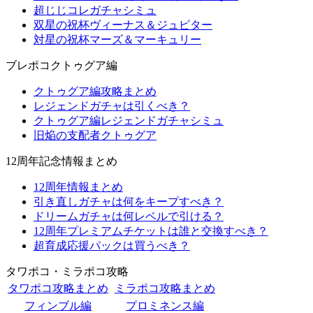
超じじコレガチャシミュ
双星の祝杯ヴィーナス＆ジュピター
対星の祝杯マーズ＆マーキュリー
ブレポコクトゥグア編
クトゥグア編攻略まとめ
レジェンドガチャは引くべき？
クトゥグア編レジェンドガチャシミュ
旧焔の支配者クトゥグア
12周年記念情報まとめ
12周年情報まとめ
引き直しガチャは何をキープすべき？
ドリームガチャは何レベルで引ける？
12周年プレミアムチケットは誰と交換すべき？
超育成応援パックは買うべき？
タワポコ・ミラポコ攻略
タワポコ攻略まとめ
ミラポコ攻略まとめ
フィンブル編
プロミネンス編