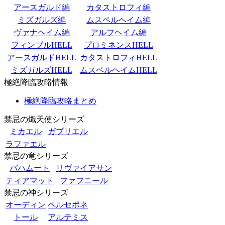
アースガルド編
カタストロフィ編
ミズガルズ編
ムスペルヘイム編
ヴァナヘイム編
アルフヘイム編
フィンブルHELL
プロミネンスHELL
アースガルドHELL
カタストロフィHELL
ミズガルズHELL
ムスペルヘイムHELL
極絶降臨攻略情報
極絶降臨攻略まとめ
禁忌の熾天使シリーズ
ミカエル
ガブリエル
ラファエル
禁忌の竜シリーズ
バハムート
リヴァイアサン
ティアマット
ファフニール
禁忌の神シリーズ
オーディン
ペルセポネ
トール
アルテミス