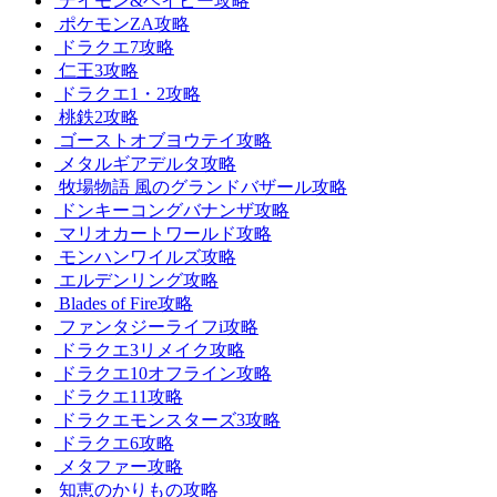
デイモン&ベイビー攻略
ポケモンZA攻略
ドラクエ7攻略
仁王3攻略
ドラクエ1・2攻略
桃鉄2攻略
ゴーストオブヨウテイ攻略
メタルギアデルタ攻略
牧場物語 風のグランドバザール攻略
ドンキーコングバナンザ攻略
マリオカートワールド攻略
モンハンワイルズ攻略
エルデンリング攻略
Blades of Fire攻略
ファンタジーライフi攻略
ドラクエ3リメイク攻略
ドラクエ10オフライン攻略
ドラクエ11攻略
ドラクエモンスターズ3攻略
ドラクエ6攻略
メタファー攻略
知恵のかりもの攻略