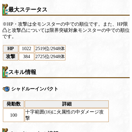
最大ステータス
※HP・攻撃は全モンスターの中での順位です。また、HP限
凸と攻撃凸については限界突破対象モンスターの中での順位
です。
HP
1022
2519位
/2948体
攻撃
384
2725位
/2948体
スキル情報
シャドルーインパクト
発動数
詳細
十字範囲(16)に火属性の中ダメージ攻
100
撃