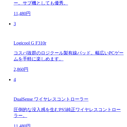
ー。サブ機としても優秀。
11,480円
3
Logicool G F310r
コスパ抜群のロジクール製有線パッド。幅広いPCゲー
ムを手軽に楽しめます。
2,860円
4
DualSense ワイヤレスコントローラー
圧倒的な没入感を生むPS5純正ワイヤレスコントロー
ラー。
11,480円