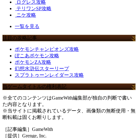
ログレス攻略
テリワンSP攻略
ニケ攻略
一覧を見る
注目の攻略記事
ポケモンチャンピオンズ攻略
ぽこあポケモン攻略
ポケモンZA攻略
幻想水滸伝スターリープ
スプラトゥーンレイダース攻略
当ゲームタイトルの権利表記
※全てのコンテンツはGameWith編集部が独自の判断で書い
た内容となります。
※当サイトに掲載されているデータ、画像類の無断使用・無
断転載は固くお断りします。
［記事編集］GameWith
［提供］Grenge, Inc.