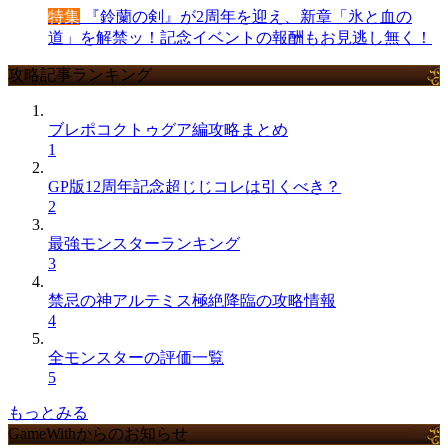
特集
『鈴蘭の剣』が2周年を迎え、新章「氷と血の
道」を解禁ッ！記念イベントの報酬もお見逃し無く！
攻略記事ランキング
ブレポコクトゥグア編攻略まとめ
1
GP版12周年記念超じじコレは引くべき？
2
最強モンスターランキング
3
禁忌の神アルテミス極絶降臨の攻略情報
4
全モンスターの評価一覧
5
もっとみる
GameWithからのお知らせ