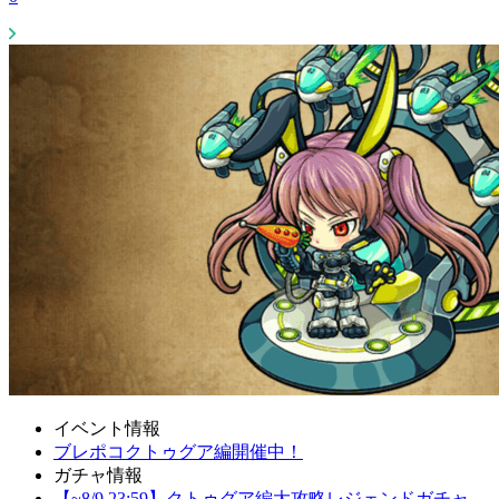
イベント情報
ブレポコクトゥグア編開催中！
ガチャ情報
【~8/9 23:59】クトゥグア編大攻略レジェンドガチャ