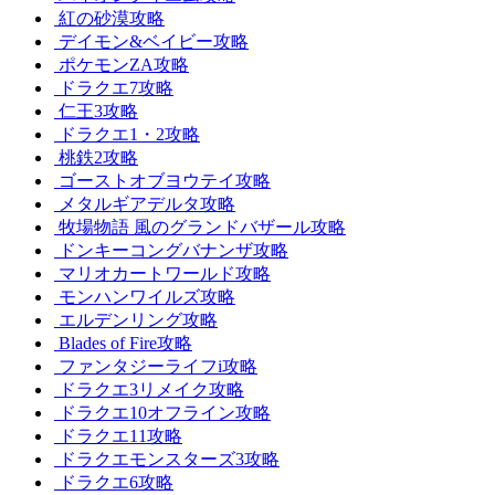
紅の砂漠攻略
デイモン&ベイビー攻略
ポケモンZA攻略
ドラクエ7攻略
仁王3攻略
ドラクエ1・2攻略
桃鉄2攻略
ゴーストオブヨウテイ攻略
メタルギアデルタ攻略
牧場物語 風のグランドバザール攻略
ドンキーコングバナンザ攻略
マリオカートワールド攻略
モンハンワイルズ攻略
エルデンリング攻略
Blades of Fire攻略
ファンタジーライフi攻略
ドラクエ3リメイク攻略
ドラクエ10オフライン攻略
ドラクエ11攻略
ドラクエモンスターズ3攻略
ドラクエ6攻略