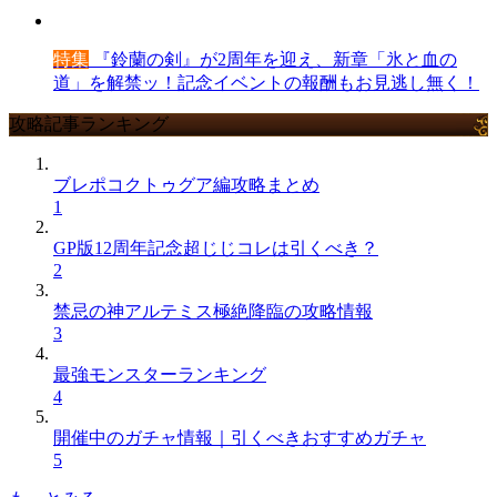
特集
『鈴蘭の剣』が2周年を迎え、新章「氷と血の
道」を解禁ッ！記念イベントの報酬もお見逃し無く！
攻略記事ランキング
ブレポコクトゥグア編攻略まとめ
1
GP版12周年記念超じじコレは引くべき？
2
禁忌の神アルテミス極絶降臨の攻略情報
3
最強モンスターランキング
4
開催中のガチャ情報｜引くべきおすすめガチャ
5