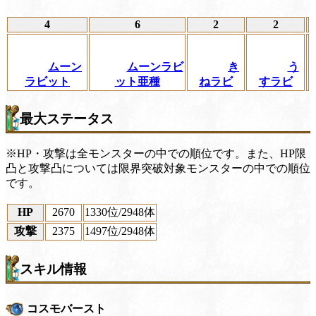
4
6
2
2
ムーン
ムーンラビ
き
う
ラビット
ット亜種
ねラビ
すラビ
最大ステータス
※HP・攻撃は全モンスターの中での順位です。また、HP限
凸と攻撃凸については限界突破対象モンスターの中での順位
です。
HP
2670
1330位
/2948体
攻撃
2375
1497位
/2948体
スキル情報
コスモバースト