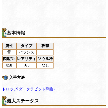
基本情報
属性
タイプ
攻撃
雷
バランス
図鑑No
レアリティ
ソウル枠
858
★5
なし
入手方法
ドロップ(ダークラビット降臨)
最大ステータス