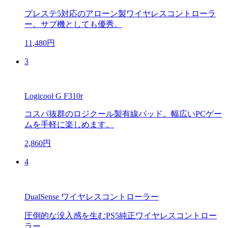
プレステ5対応のアローン製ワイヤレスコントローラ
ー。サブ機としても優秀。
11,480円
3
Logicool G F310r
コスパ抜群のロジクール製有線パッド。幅広いPCゲー
ムを手軽に楽しめます。
2,860円
4
DualSense ワイヤレスコントローラー
圧倒的な没入感を生むPS5純正ワイヤレスコントロー
ラー。