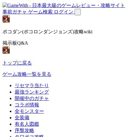
事前ガチャ
ゲーム検索
ログイン
ポコダン(ポコロンダンジョンズ)攻略wiki
掲示板Q&A
トップに戻る
ゲーム攻略一覧を見る
リセマラ当たり
最強ランキング
開催中のガチャ
コラボ情報
全モンスター
全装備
有名人図鑑
序盤攻略
タワポコ攻略