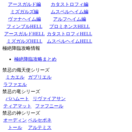
アースガルド編
カタストロフィ編
ミズガルズ編
ムスペルヘイム編
ヴァナヘイム編
アルフヘイム編
フィンブルHELL
プロミネンスHELL
アースガルドHELL
カタストロフィHELL
ミズガルズHELL
ムスペルヘイムHELL
極絶降臨攻略情報
極絶降臨攻略まとめ
禁忌の熾天使シリーズ
ミカエル
ガブリエル
ラファエル
禁忌の竜シリーズ
バハムート
リヴァイアサン
ティアマット
ファフニール
禁忌の神シリーズ
オーディン
ペルセポネ
トール
アルテミス