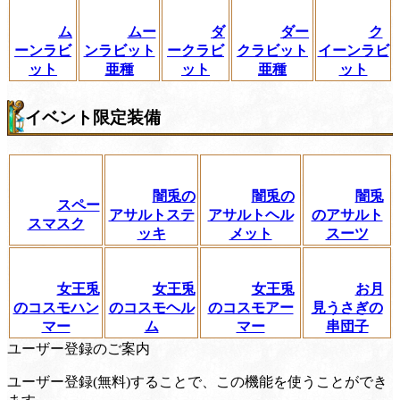
ム
ムー
ダ
ダー
ク
ーンラビ
ンラビット
ークラビ
クラビット
イーンラビ
ット
亜種
ット
亜種
ット
イベント限定装備
闇兎の
闇兎の
闇兎
スペー
アサルトステ
アサルトヘル
のアサルト
スマスク
ッキ
メット
スーツ
女王兎
女王兎
女王兎
お月
のコスモハン
のコスモヘル
のコスモアー
見うさぎの
マー
ム
マー
串団子
ユーザー登録のご案内
ユーザー登録(無料)することで、この機能を使うことができ