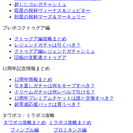
超じじコレガチャシミュ
双星の祝杯ヴィーナス＆ジュピター
対星の祝杯マーズ＆マーキュリー
ブレポコクトゥグア編
クトゥグア編攻略まとめ
レジェンドガチャは引くべき？
クトゥグア編レジェンドガチャシミュ
旧焔の支配者クトゥグア
12周年記念情報まとめ
12周年情報まとめ
引き直しガチャは何をキープすべき？
ドリームガチャは何レベルで引ける？
12周年プレミアムチケットは誰と交換すべき？
超育成応援パックは買うべき？
タワポコ・ミラポコ攻略
タワポコ攻略まとめ
ミラポコ攻略まとめ
フィンブル編
プロミネンス編