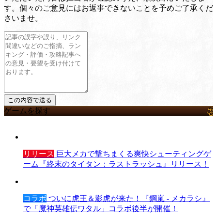
す。個々のご意見にはお返事できないことを予めご了承くだ
さいませ。
ゲームを探す
リリース
巨大メカで撃ちまくる爽快シューティングゲ
ーム『終末のタイタン：ラストラッシュ』リリース！
コラボ
ついに虎王＆影虎が来た！『鋼嵐 - メカラシ』
で「魔神英雄伝ワタル」コラボ後半が開催！