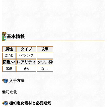
基本情報
属性
タイプ
攻撃
雷/水
バランス
図鑑No
レアリティ
ソウル枠
859
★6
なし
入手方法
極幻進化
極幻進化素材と必要運気