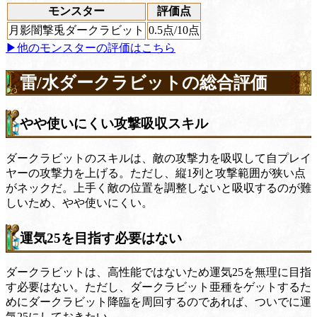
モンスター
評価点
月影闇撃兎ダークラビット
0.5
点/10点
▶他のモンスターの評価はこちら
雷/水ダークラビットの総合評価
やや使いにくい攻撃吸収スキル
ダークラビットのスキルは、敵の攻撃力を吸収して自プレイ
ヤーの攻撃力を上げる。ただし、縦1列と攻撃範囲が狭い点
がネックだ。上手く敵の位置を調整しないと吸収するのが難
しいため、やや使いにくい。
運気25を目指す必要はない
ダークラビットは、高性能ではないため運気25を無理に目指
す必要はない。ただし、ダークラビット亜種をゲットするた
めにダークラビット降臨を周回するのであれば、ついでに運
気25にしておきたい。