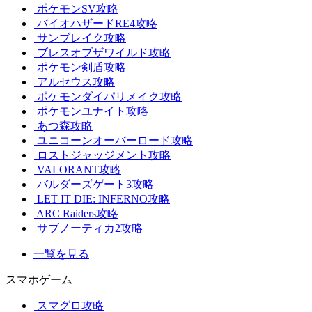
ポケモンSV攻略
バイオハザードRE4攻略
サンブレイク攻略
ブレスオブザワイルド攻略
ポケモン剣盾攻略
アルセウス攻略
ポケモンダイパリメイク攻略
ポケモンユナイト攻略
あつ森攻略
ユニコーンオーバーロード攻略
ロストジャッジメント攻略
VALORANT攻略
バルダーズゲート3攻略
LET IT DIE: INFERNO攻略
ARC Raiders攻略
サブノーティカ2攻略
一覧を見る
スマホゲーム
スマグロ攻略