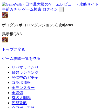
事前ガチャ
ゲーム検索
ログイン
ポコダン(ポコロンダンジョンズ)攻略wiki
掲示板Q&A
トップに戻る
ゲーム攻略一覧を見る
リセマラ当たり
最強ランキング
開催中のガチャ
コラボ情報
全モンスター
全装備
有名人図鑑
序盤攻略
タワポコ攻略