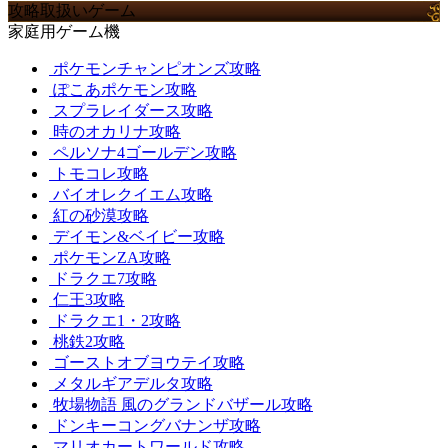
攻略取扱いゲーム
家庭用ゲーム機
ポケモンチャンピオンズ攻略
ぽこあポケモン攻略
スプラレイダース攻略
時のオカリナ攻略
ペルソナ4ゴールデン攻略
トモコレ攻略
バイオレクイエム攻略
紅の砂漠攻略
デイモン&ベイビー攻略
ポケモンZA攻略
ドラクエ7攻略
仁王3攻略
ドラクエ1・2攻略
桃鉄2攻略
ゴーストオブヨウテイ攻略
メタルギアデルタ攻略
牧場物語 風のグランドバザール攻略
ドンキーコングバナンザ攻略
マリオカートワールド攻略