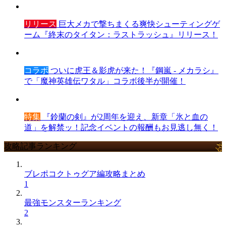
リリース
巨大メカで撃ちまくる爽快シューティングゲ
ーム『終末のタイタン：ラストラッシュ』リリース！
コラボ
ついに虎王＆影虎が来た！『鋼嵐 - メカラシ』
で「魔神英雄伝ワタル」コラボ後半が開催！
特集
『鈴蘭の剣』が2周年を迎え、新章「氷と血の
道」を解禁ッ！記念イベントの報酬もお見逃し無く！
攻略記事ランキング
ブレポコクトゥグア編攻略まとめ
1
最強モンスターランキング
2