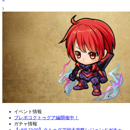
イベント情報
ブレポコクトゥグア編開催中！
ガチャ情報
【~8/9 23:59】クトゥグア編大攻略レジェンドガチャ