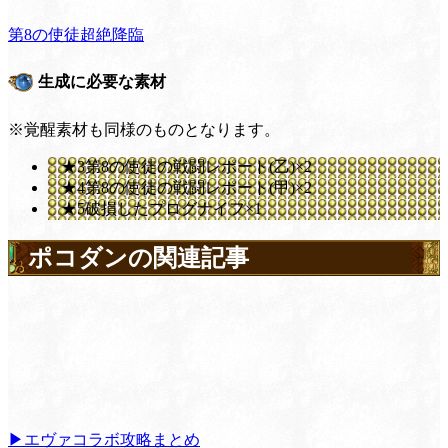
第8の使徒超絶降臨
生成に必要な素材
※覚醒素材も同様のものとなります。
★3第8の使徒の戦闘レポート(乙)×2
★4第8の使徒の戦闘レポート(甲)×2
★5破損したプログナイフ×1
ポコダンの関連記事
▶エヴァコラボ攻略まとめ