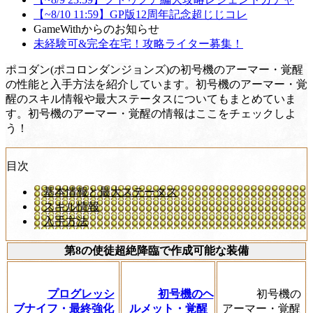
【~8/10 11:59】GP版12周年記念超じじコレ
GameWithからのお知らせ
未経験可&完全在宅！攻略ライター募集！
ポコダン(ポコロンダンジョンズ)の初号機のアーマー・覚醒
の性能と入手方法を紹介しています。初号機のアーマー・覚
醒のスキル情報や最大ステータスについてもまとめていま
す。初号機のアーマー・覚醒の情報はここをチェックしよ
う！
目次
基本情報と最大ステータス
スキル情報
入手方法
第8の使徒超絶降臨で作成可能な装備
プログレッシ
初号機のヘ
初号機の
ブナイフ・最終強化
ルメット・覚醒
アーマー・覚醒