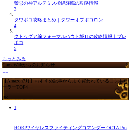
禁忌の神アルテミス極絶降臨の攻略情報
3
タワポコ攻略まとめ｜タワーオブポコロン
4
クトゥグア編フォーマルハウト城11の攻略情報｜ブレ
ポコ
5
もっとみる
GameWithからのお知らせ
【Amazon7月】おすすめ記事からよく買われているコントロ
ーラーTOP4
PR
1
HORIワイヤレスファイティングコマンダー OCTA Pro