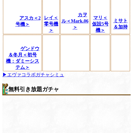
カヲ
レイ＜
マリ＜
アスカ＜2
ミサト
ル＜Mark.06
零号機
仮設5号
号機＞
＆加持
＞
＞
機＞
ゲンドウ
＆冬月＜初号
機：ダミーシス
テム＞
▶エヴァコラボガチャシミュ
無料引き放題ガチャ