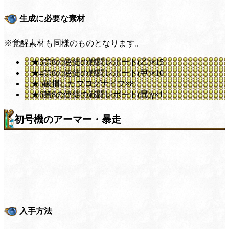
生成に必要な素材
※覚醒素材も同様のものとなります。
★3第8の使徒の戦闘レポート(乙)×15
★4第8の使徒の戦闘レポート(甲)×10
★5破損したプログナイフ×8
★6第8の使徒の戦闘レポート(異)γ×1
初号機のアーマー・暴走
入手方法