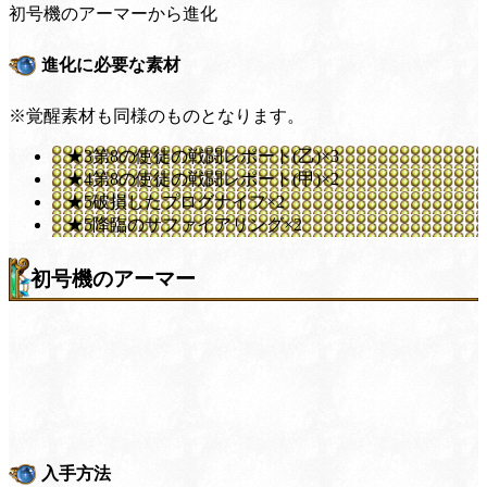
初号機のアーマーから進化
進化に必要な素材
※覚醒素材も同様のものとなります。
★3第8の使徒の戦闘レポート(乙)×3
★4第8の使徒の戦闘レポート(甲)×2
★5破損したプログナイフ×2
★5降臨のサファイアリング×2
初号機のアーマー
入手方法