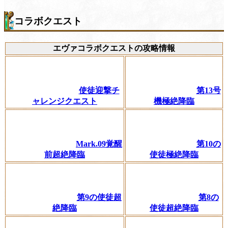
コラボクエスト
エヴァコラボクエストの攻略情報
使徒迎撃チ
第13号
ャレンジクエスト
機極絶降臨
Mark.09覚醒
第10の
前超絶降臨
使徒極絶降臨
第9の使徒超
第8の
絶降臨
使徒超絶降臨