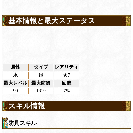
基本情報と最大ステータス
属性
タイプ
レアリティ
水
鎧
★7
最大レベル
最大防御
回避
99
1819
7%
スキル情報
防具スキル