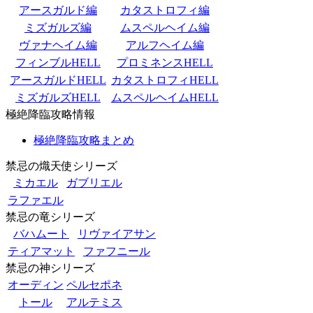
アースガルド編
カタストロフィ編
ミズガルズ編
ムスペルヘイム編
ヴァナヘイム編
アルフヘイム編
フィンブルHELL
プロミネンスHELL
アースガルドHELL
カタストロフィHELL
ミズガルズHELL
ムスペルヘイムHELL
極絶降臨攻略情報
極絶降臨攻略まとめ
禁忌の熾天使シリーズ
ミカエル
ガブリエル
ラファエル
禁忌の竜シリーズ
バハムート
リヴァイアサン
ティアマット
ファフニール
禁忌の神シリーズ
オーディン
ペルセポネ
トール
アルテミス