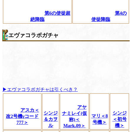
第6の使徒超
第4の
絶降臨
使徒降臨
エヴァコラボガチャ
▶エヴァコラボガチャは引くべき？
アヤ
アスカ＜
シンジ
シンジ
ナミレイ(仮
マリ＜8
改2号機γコード
＆カヲ
＜初号
称)＜
号機＞
777＞
ル
機＞
Mark.09＞