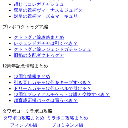
超じじコレガチャシミュ
双星の祝杯ヴィーナス＆ジュピター
対星の祝杯マーズ＆マーキュリー
ブレポコクトゥグア編
クトゥグア編攻略まとめ
レジェンドガチャは引くべき？
クトゥグア編レジェンドガチャシミュ
旧焔の支配者クトゥグア
12周年記念情報まとめ
12周年情報まとめ
引き直しガチャは何をキープすべき？
ドリームガチャは何レベルで引ける？
12周年プレミアムチケットは誰と交換すべき？
超育成応援パックは買うべき？
タワポコ・ミラポコ攻略
タワポコ攻略まとめ
ミラポコ攻略まとめ
フィンブル編
プロミネンス編