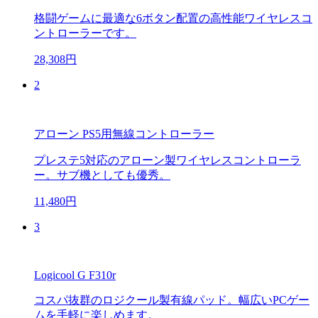
格闘ゲームに最適な6ボタン配置の高性能ワイヤレスコ
ントローラーです。
28,308円
2
アローン PS5用無線コントローラー
プレステ5対応のアローン製ワイヤレスコントローラ
ー。サブ機としても優秀。
11,480円
3
Logicool G F310r
コスパ抜群のロジクール製有線パッド。幅広いPCゲー
ムを手軽に楽しめます。