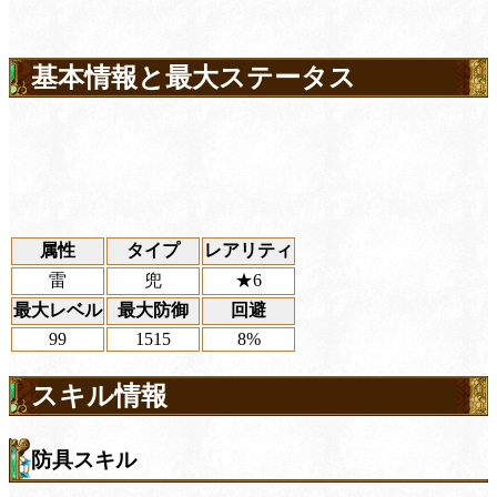
基本情報と最大ステータス
属性
タイプ
レアリティ
雷
兜
★6
最大レベル
最大防御
回避
99
1515
8%
スキル情報
防具スキル