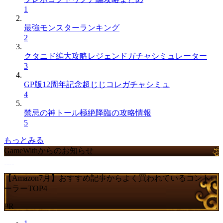
1
最強モンスターランキング
2
クタニド編大攻略レジェンドガチャシミュレーター
3
GP版12周年記念超じじコレガチャシミュ
4
禁忌の神トール極絶降臨の攻略情報
5
もっとみる
GameWithからのお知らせ
【Amazon7月】おすすめ記事からよく買われているコントロ
ーラーTOP4
PR