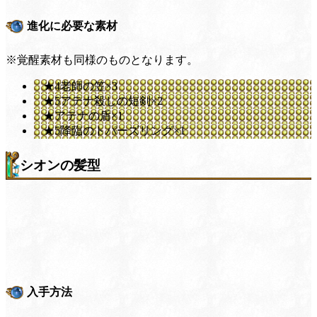
進化に必要な素材
※覚醒素材も同様のものとなります。
★4老師の笠×3
★5アテナ殺しの短剣×2
★アテナの盾×1
★5降臨のトパーズリング×1
シオンの髪型
入手方法