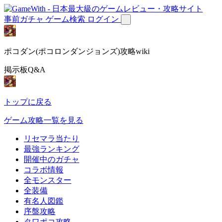
事前ガチャ
ゲーム検索
ログイン
ポコダン(ポコロンダンジョンズ)攻略wiki
掲示板Q&A
トップに戻る
ゲーム攻略一覧を見る
リセマラ当たり
最強ランキング
開催中のガチャ
コラボ情報
全モンスター
全装備
有名人図鑑
序盤攻略
タワポコ攻略