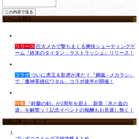
ゲームを探す
リリース
巨大メカで撃ちまくる爽快シューティングゲ
ーム『終末のタイタン：ラストラッシュ』リリース！
コラボ
ついに虎王＆影虎が来た！『鋼嵐 - メカラシ』
で「魔神英雄伝ワタル」コラボ後半が開催！
特集
『鈴蘭の剣』が2周年を迎え、新章「氷と血の
道」を解禁ッ！記念イベントの報酬もお見逃し無く！
攻略記事ランキング
ブレポコクトゥグア編攻略まとめ