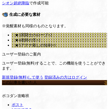
シオン超絶降臨
で作成可能
生成に必要な素材
※覚醒素材も同様のものとなります。
★3冥闘士のローブ×2
★4老師の笠×2
★5アテナ殺しの短剣×1
ユーザー登録のご案内
ユーザー登録(無料)することで、この機能を使うことができ
ます。
新規登録(無料)して使う
登録済みの方はログイン
この記事を書いた人
ポコダン攻略班
ポスト