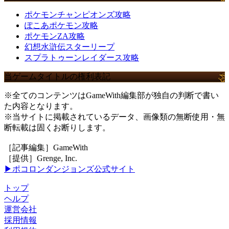
ポケモンチャンピオンズ攻略
ぽこあポケモン攻略
ポケモンZA攻略
幻想水滸伝スターリープ
スプラトゥーンレイダース攻略
当ゲームタイトルの権利表記
※全てのコンテンツはGameWith編集部が独自の判断で書い
た内容となります。
※当サイトに掲載されているデータ、画像類の無断使用・無
断転載は固くお断りします。
［記事編集］GameWith
［提供］Grenge, Inc.
▶ポコロンダンジョンズ公式サイト
トップ
ヘルプ
運営会社
採用情報