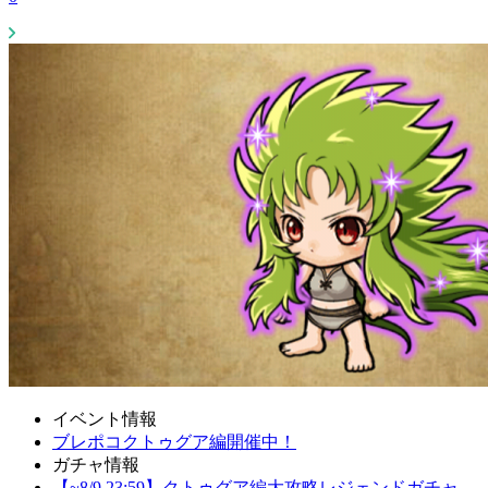
イベント情報
ブレポコクトゥグア編開催中！
ガチャ情報
【~8/9 23:59】クトゥグア編大攻略レジェンドガチャ