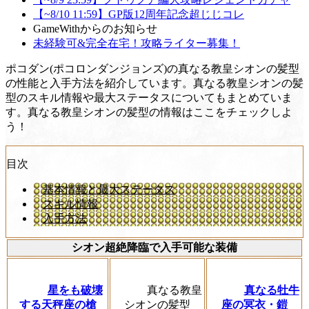
【~8/10 11:59】GP版12周年記念超じじコレ
GameWithからのお知らせ
未経験可&完全在宅！攻略ライター募集！
ポコダン(ポコロンダンジョンズ)の真なる教皇シオンの髪型
の性能と入手方法を紹介しています。真なる教皇シオンの髪
型のスキル情報や最大ステータスについてもまとめていま
す。真なる教皇シオンの髪型の情報はここをチェックしよ
う！
目次
基本情報と最大ステータス
スキル情報
入手方法
シオン超絶降臨で入手可能な装備
星をも破壊
真なる教皇
真なる牡牛
する天秤座の槍
シオンの髪型
座の冥衣・鎧