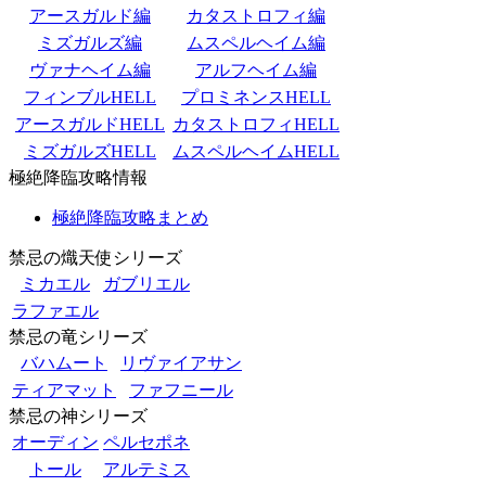
アースガルド編
カタストロフィ編
ミズガルズ編
ムスペルヘイム編
ヴァナヘイム編
アルフヘイム編
フィンブルHELL
プロミネンスHELL
アースガルドHELL
カタストロフィHELL
ミズガルズHELL
ムスペルヘイムHELL
極絶降臨攻略情報
極絶降臨攻略まとめ
禁忌の熾天使シリーズ
ミカエル
ガブリエル
ラファエル
禁忌の竜シリーズ
バハムート
リヴァイアサン
ティアマット
ファフニール
禁忌の神シリーズ
オーディン
ペルセポネ
トール
アルテミス