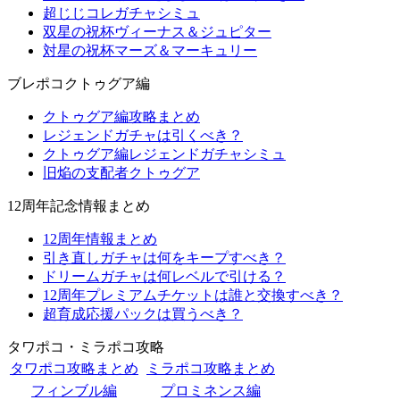
超じじコレガチャシミュ
双星の祝杯ヴィーナス＆ジュピター
対星の祝杯マーズ＆マーキュリー
ブレポコクトゥグア編
クトゥグア編攻略まとめ
レジェンドガチャは引くべき？
クトゥグア編レジェンドガチャシミュ
旧焔の支配者クトゥグア
12周年記念情報まとめ
12周年情報まとめ
引き直しガチャは何をキープすべき？
ドリームガチャは何レベルで引ける？
12周年プレミアムチケットは誰と交換すべき？
超育成応援パックは買うべき？
タワポコ・ミラポコ攻略
タワポコ攻略まとめ
ミラポコ攻略まとめ
フィンブル編
プロミネンス編