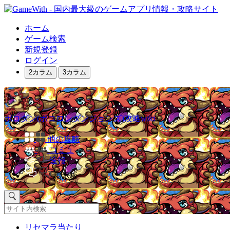
ホーム
ゲーム検索
新規登録
ログイン
2カラム
3カラム
ポコダン(ポコロンダンジョンズ)攻略wiki
他の攻略
コミュ
速報
掲示板
リセマラ当たり