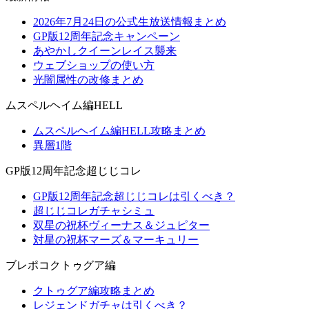
2026年7月24日の公式生放送情報まとめ
GP版12周年記念キャンペーン
あやかしクイーンレイス襲来
ウェブショップの使い方
光闇属性の改修まとめ
ムスペルヘイム編HELL
ムスペルヘイム編HELL攻略まとめ
異層1階
GP版12周年記念超じじコレ
GP版12周年記念超じじコレは引くべき？
超じじコレガチャシミュ
双星の祝杯ヴィーナス＆ジュピター
対星の祝杯マーズ＆マーキュリー
ブレポコクトゥグア編
クトゥグア編攻略まとめ
レジェンドガチャは引くべき？