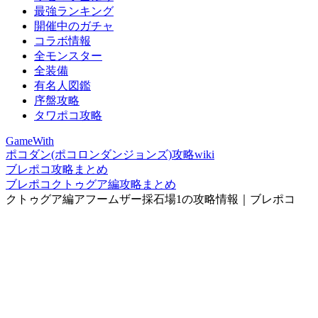
最強ランキング
開催中のガチャ
コラボ情報
全モンスター
全装備
有名人図鑑
序盤攻略
タワポコ攻略
GameWith
ポコダン(ポコロンダンジョンズ)攻略wiki
ブレポコ攻略まとめ
ブレポコクトゥグア編攻略まとめ
クトゥグア編アフームザー採石場1の攻略情報｜ブレポコ