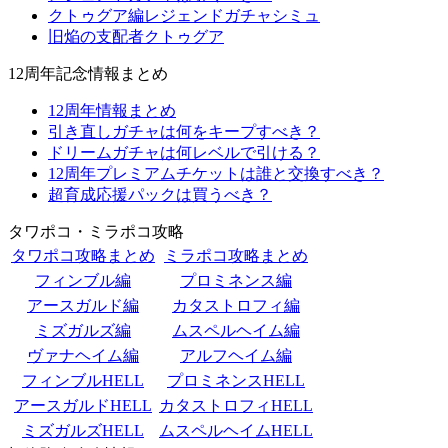
クトゥグア編レジェンドガチャシミュ
旧焔の支配者クトゥグア
12周年記念情報まとめ
12周年情報まとめ
引き直しガチャは何をキープすべき？
ドリームガチャは何レベルで引ける？
12周年プレミアムチケットは誰と交換すべき？
超育成応援パックは買うべき？
タワポコ・ミラポコ攻略
タワポコ攻略まとめ
ミラポコ攻略まとめ
フィンブル編
プロミネンス編
アースガルド編
カタストロフィ編
ミズガルズ編
ムスペルヘイム編
ヴァナヘイム編
アルフヘイム編
フィンブルHELL
プロミネンスHELL
アースガルドHELL
カタストロフィHELL
ミズガルズHELL
ムスペルヘイムHELL