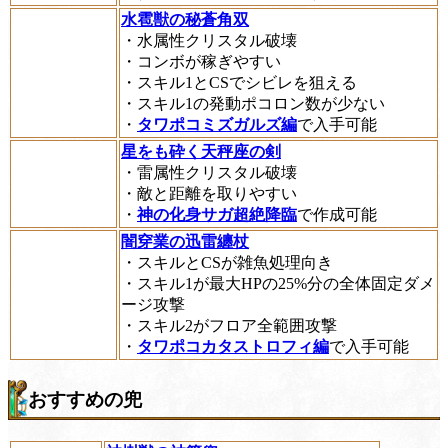
水雹獣の秘蒼角双
・水属性クリスタル破壊
・コンボが稼ぎやすい
・スキル1とCSでシビレを狙える
・スキル1の発動ポコロン数が少ない
・
タワポコミズガルズ編
で入手可能
星をも砕く天秤座の剣
・雷属性クリスタル破壊
・敵と距離を取りやすい
・
神の化身サガ超絶降臨
で作成可能
闇穿業の迅雷纏杖
・スキルとCSが雑魚処理向き
・スキル1が最大HPの25%分の全体固定ダメ
ージ攻撃
・スキル2がフロア全範囲攻撃
・
タワポコカタストロフィ編
で入手可能
おすすめの兜