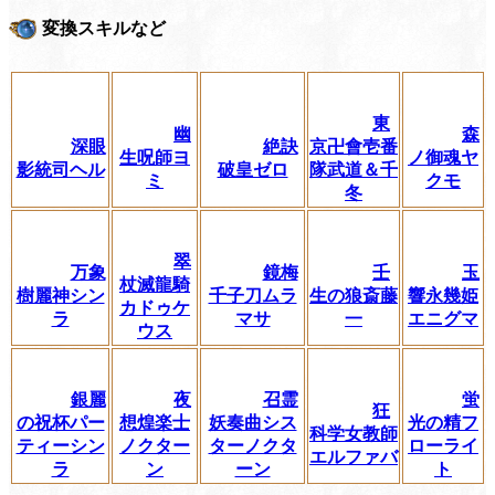
変換スキルなど
東
幽
森
深眼
絶訣
京卍會壱番
生呪師ヨ
ノ御魂ヤ
影統司ヘル
破皇ゼロ
隊武道＆千
ミ
クモ
冬
翠
万象
鏡梅
壬
玉
杖滅龍騎
樹麗神シン
千子刀ムラ
生の狼斎藤
響永幾姫
カドゥケ
ラ
マサ
一
エニグマ
ウス
銀麗
夜
召霊
蛍
狂
の祝杯パー
想煌楽士
妖奏曲シス
光の精フ
科学女教師
ティーシン
ノクター
ターノクタ
ローライ
エルファバ
ラ
ン
ーン
ト