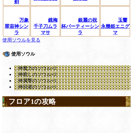
剣
万象
鏡梅
銀麗の祝
玉響
翠宙神シン
千子刀ムラ
杯パーティーシン
永幾姫エニグ
ラ
マサ
ラ
マ
使用ソウルを見る
使用ソウル
神魔力のソウル+2
神癒しのソウル+2
神属撃のソウル+1
神回避のソウル+1
フロア1の攻略