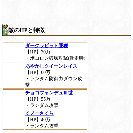
敵のHPと特徴
ダークラビット亜種
【HP】70万
・ポコロン破壊攻撃(暴走時)
あやかしクイーンレイス
【HP】60万
・ランダム防御力ダウン攻
撃
チョコフォンデュⅢ世
【HP】55万
・ランダム攻撃
くノ一さくら
【HP】40万
・ランダム攻撃