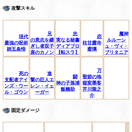
攻撃スキル
兄
忠
魔神
現代
恋
の意志を継
実なる秘書
ルルーシ
最強の呪術
柱甘露寺
ぎし者双子
ディアブロ
ュ・ヴィ・
師五条悟
蜜璃
座のカノン
【転スラ】
ブリタニア
万
死の
進
闘
聖節の地
支配者アイ
撃の巨人エ
神の子孫浦
獄変墨客
ンズ・ウー
レン・イェ
飯幽助
芥川龍之
ル・ゴウン
ーガー
介
固定ダメージ