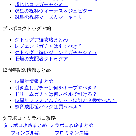
超じじコレガチャシミュ
双星の祝杯ヴィーナス＆ジュピター
対星の祝杯マーズ＆マーキュリー
ブレポコクトゥグア編
クトゥグア編攻略まとめ
レジェンドガチャは引くべき？
クトゥグア編レジェンドガチャシミュ
旧焔の支配者クトゥグア
12周年記念情報まとめ
12周年情報まとめ
引き直しガチャは何をキープすべき？
ドリームガチャは何レベルで引ける？
12周年プレミアムチケットは誰と交換すべき？
超育成応援パックは買うべき？
タワポコ・ミラポコ攻略
タワポコ攻略まとめ
ミラポコ攻略まとめ
フィンブル編
プロミネンス編