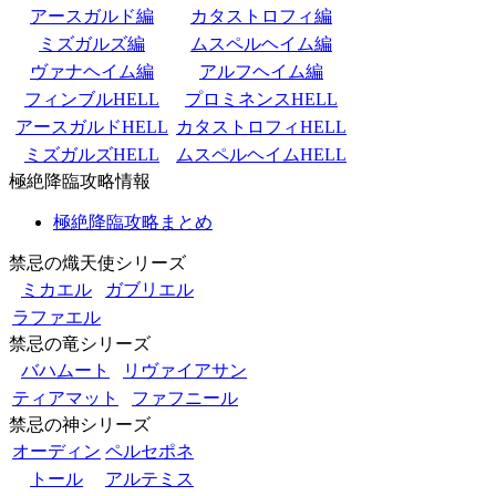
アースガルド編
カタストロフィ編
ミズガルズ編
ムスペルヘイム編
ヴァナヘイム編
アルフヘイム編
フィンブルHELL
プロミネンスHELL
アースガルドHELL
カタストロフィHELL
ミズガルズHELL
ムスペルヘイムHELL
極絶降臨攻略情報
極絶降臨攻略まとめ
禁忌の熾天使シリーズ
ミカエル
ガブリエル
ラファエル
禁忌の竜シリーズ
バハムート
リヴァイアサン
ティアマット
ファフニール
禁忌の神シリーズ
オーディン
ペルセポネ
トール
アルテミス