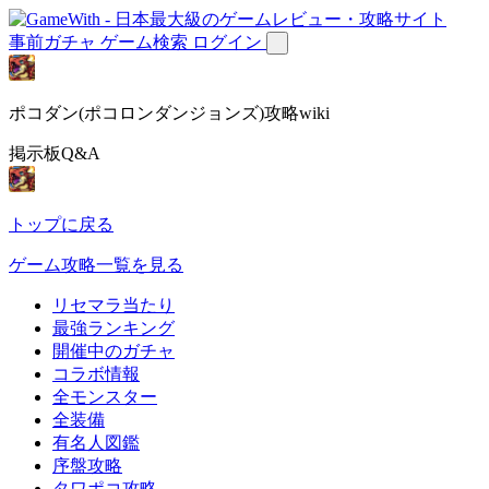
事前ガチャ
ゲーム検索
ログイン
ポコダン(ポコロンダンジョンズ)攻略wiki
掲示板Q&A
トップに戻る
ゲーム攻略一覧を見る
リセマラ当たり
最強ランキング
開催中のガチャ
コラボ情報
全モンスター
全装備
有名人図鑑
序盤攻略
タワポコ攻略