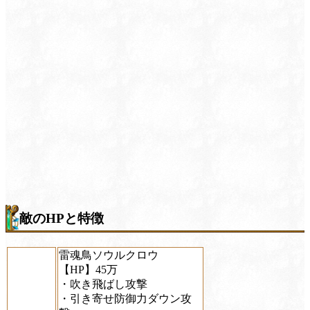
敵のHPと特徴
雷魂鳥ソウルクロウ
【HP】45万
・吹き飛ばし攻撃
・引き寄せ防御力ダウン攻