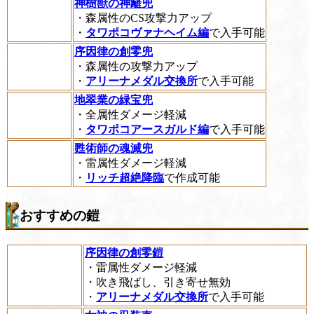
神樹獣の神籬兜
・森属性のCS攻撃力アップ
・
タワポコヴァナヘイム編
で入手可能
序因律の創零兜
・森属性の攻撃力アップ
・
アリーナメダル交換所
で入手可能
地翠業の緑宝兜
・全属性ダメージ軽減
・
タワポコアースガルド編
で入手可能
甦術師の魂滅兜
・雷属性ダメージ軽減
・
リッチ超絶降臨
で作成可能
おすすめの鎧
序因律の創零鎧
・雷属性ダメージ軽減
・吹き飛ばし、引き寄せ無効
・
アリーナメダル交換所
で入手可能