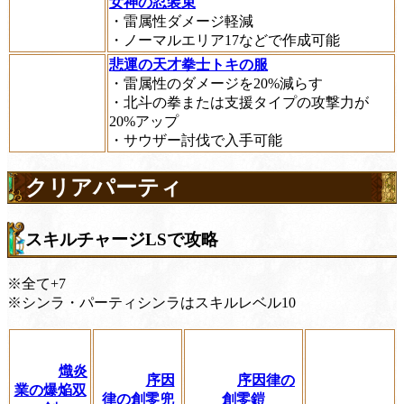
女神の忍装束
・雷属性ダメージ軽減
・ノーマルエリア17などで作成可能
悲運の天才拳士トキの服
・雷属性のダメージを20%減らす
・北斗の拳または支援タイプの攻撃力が
20%アップ
・サウザー討伐で入手可能
クリアパーティ
スキルチャージLSで攻略
※全て+7
※シンラ・パーティシンラはスキルレベル10
熾炎
序因
序因律の
業の爆焔双
律の創零兜
創零鎧