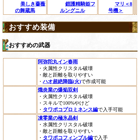
美しき薔薇
鎧護精騎姫フ
マリ＜8
の舞蔵馬
ルングニル
号機＞
おすすめ装備
おすすめの武器
阿弥陀丸イン春雨
・火属性クリスタル破壊
・敵と距離を取りやすい
・
ハオ超絶降臨(火)
で作成可能
熾炎業の爆焔双剣
・火属性クリスタル破壊
・スキルで100%やけど
・
タワポコプロミネンス編
で入手可能
凍零業の極氷晶剣
・水属性クリスタル破壊
・敵と距離を取りやすい
・
タワポコフィンブル編
で入手