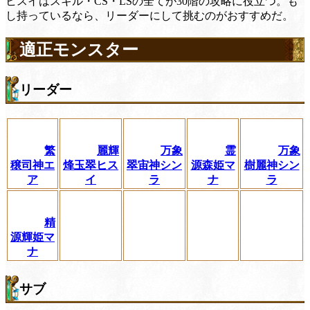
ヒスイはスキル・CS・LSの全てが30階の攻略に役立つ。も
し持っているなら、リーダーにして挑むのがおすすめだ。
適正モンスター
リーダー
繁
麗輝
万象
霊
万象
穣司神エ
烽玉翠ヒス
翠宙神シン
源森姫マ
樹麗神シン
ア
イ
ラ
ナ
ラ
精
源輝姫マ
ナ
サブ