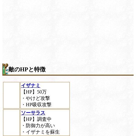
敵のHPと特徴
イザナミ
【HP】50万
・やけど攻撃
・HP吸収攻撃
ソーサラス
【HP】調査中
・防御力が高い
・イザナミを蘇生