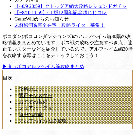
【~8/9 23:59】クトゥグア編大攻略レジェンドガチャ
【~8/10 11:59】GP版12周年記念超じじコレ
GameWithからのお知らせ
未経験可&完全在宅！攻略ライター募集！
ポコダン(ポコロンダンジョンズ)のアルフヘイム編30階の攻
略情報をまとめています。ボス戦の攻略や注意すべき点、適
正モンスターなどを紹介しているので、アルフヘイム編30階
を攻略する際はここをチェックしておこう！
▶タワポコアルフヘイム編攻略まとめ
目次
攻略のコツ
適正モンスター
おすすめ装備
クリアパーティ
道中の攻略
アルフヘイム戦の攻略