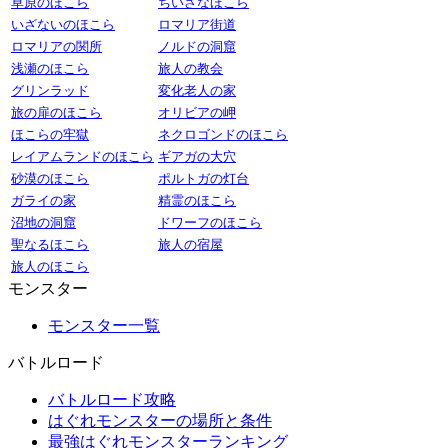
草原のほこら
ちいさなほこら
いざないのほこら
ロマリア街道
ロマリアの関所
ノルドの洞窟
浅瀬のほこら
旅人の教会
グリンラッド
変化老人の家
旅の扉のほこら
オリビアの岬
ほこらの牢獄
ネクロゴンドのほこら
レイアムランドのほこら
ギアガの大穴
砂漠のほこら
ポルトガの灯台
ガライの家
精霊のほこら
沼地の洞窟
ドワーフのほこら
聖なるほこら
旅人の宿屋
旅人のほこら
モンスター
モンスター一覧
バトルロード
バトルロード攻略
はぐれモンスターの場所と条件
最強はぐれモンスターランキング