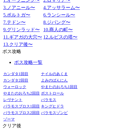
1.オープニング〜
2.ロマリア〜
3.ノアニール〜
4.アッサラーム〜
5.ポルトガ〜
6.ランシール〜
7.テドン〜
8.ジパング〜
9.グリンラッド〜
10.商人の町〜
11.ギアガの大穴〜
12.ルビスの塔〜
13.クリア後〜
ボス攻略
ボス攻略一覧
カンダタ1回目
ナイルのあくま
カンダタ2回目
よみのばんにん
ウォーロック
やまたのおろち1回目
やまたのおろち2回目
ボストロール
レヴナント
バラモス
バラモスブロス1回目
キングヒドラ
バラモスブロス2回目
バラモスゾンビ
ゾーマ
クリア後