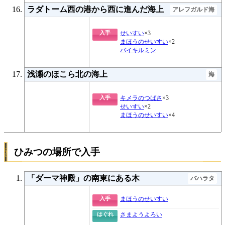
ラダトーム西の港から西に進んだ海上
アレフガルド海
入手
せいすい
×3
まほうのせいすい
×2
バイキルミン
浅瀬のほこら北の海上
海
入手
キメラのつばさ
×3
せいすい
×2
まほうのせいすい
×4
ひみつの場所で入手
「ダーマ神殿」の南東にある木
バハラタ
入手
まほうのせいすい
はぐれ
さまようよろい