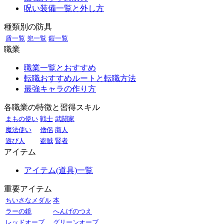
呪い装備一覧と外し方
種類別の防具
盾一覧
兜一覧
鎧一覧
職業
職業一覧とおすすめ
転職おすすめルートと転職方法
最強キャラの作り方
各職業の特徴と習得スキル
まもの使い
戦士
武闘家
魔法使い
僧侶
商人
遊び人
盗賊
賢者
アイテム
アイテム(道具)一覧
重要アイテム
ちいさなメダル
本
ラーの鏡
へんげのつえ
レッドオーブ
グリーンオーブ