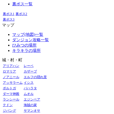
裏ボス一覧
裏ボス1
裏ボス2
裏ボス3
マップ
マップ(地図)一覧
ダンジョン攻略一覧
ひみつの場所
キラキラの場所
城・村・町
アリアハン
レーベ
ロマリア
カザーブ
ノアニール
エルフの隠れ里
アッサラーム
イシス
ポルトガ
バハラタ
ダーマ神殿
ムオル
ランシール
エジンベア
テドン
海賊の家
ジパング
サマンオサ