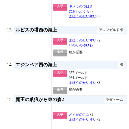
入手
キメラのつばさ
においぶくろ
×2
まほうのせいすい
×2
ルビスの塔西の海上
アレフガルド海
入手
まほうのせいすい
×2
いのりのゆびわ
条件
船が必要
エジンベア西の海上
海
入手
357ゴールド
984ゴールド
まほうのせいすい
×3
条件
船が必要
魔王の爪痕から東の森2
ラダトーム
入手
どくがのこな
×2
まほうのせいすい
×3