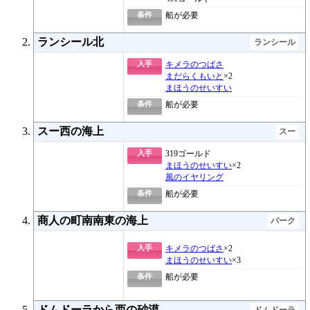
条件
船が必要
ランシール北
ランシール
入手
キメラのつばさ
まだらくもいと
×2
まほうのせいすい
条件
船が必要
スー西の海上
スー
入手
319ゴールド
まほうのせいすい
×2
風のイヤリング
条件
船が必要
商人の町南南東の海上
バーク
入手
キメラのつばさ
×2
まほうのせいすい
×3
条件
船が必要
ドムドーラから西の砂漠
ドムドーラ