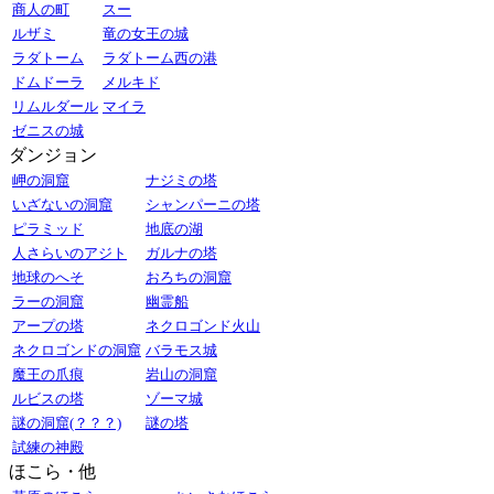
商人の町
スー
ルザミ
竜の女王の城
ラダトーム
ラダトーム西の港
ドムドーラ
メルキド
リムルダール
マイラ
ゼニスの城
ダンジョン
岬の洞窟
ナジミの塔
いざないの洞窟
シャンパーニの塔
ピラミッド
地底の湖
人さらいのアジト
ガルナの塔
地球のへそ
おろちの洞窟
ラーの洞窟
幽霊船
アープの塔
ネクロゴンド火山
ネクロゴンドの洞窟
バラモス城
魔王の爪痕
岩山の洞窟
ルビスの塔
ゾーマ城
謎の洞窟(？？？)
謎の塔
試練の神殿
ほこら・他