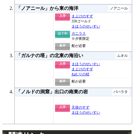
「ノアニール」から東の海洋
ノアニール
入手
まよけのすず
358ゴールド
まほうのせいすい
はぐれ
ガニラス
※夕夜限定
条件
船が必要
「ガルナの塔」の北東の海沿い
ムオル
入手
まほうのせいすい
まよけのすず
ねむりの杖
条件
船が必要
「ノルドの洞窟」出口の南東の岩
バハラタ
入手
天使のすず
まほうのせいすい