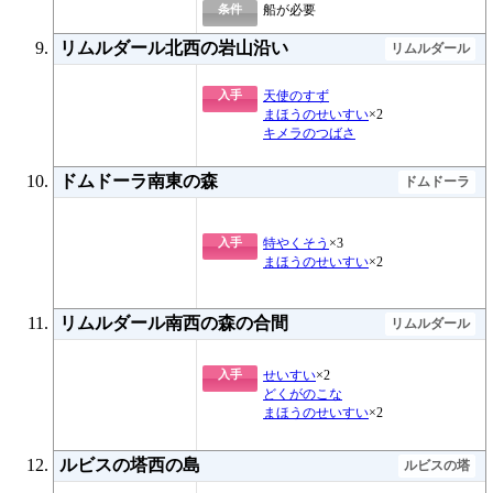
条件
船が必要
リムルダール北西の岩山沿い
リムルダール
入手
天使のすず
まほうのせいすい
×2
キメラのつばさ
ドムドーラ南東の森
ドムドーラ
入手
特やくそう
×3
まほうのせいすい
×2
リムルダール南西の森の合間
リムルダール
入手
せいすい
×2
どくがのこな
まほうのせいすい
×2
ルビスの塔西の島
ルビスの塔