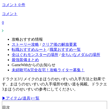
コメント
0
件
コメント
0
攻略おすすめ情報
ストーリー攻略
/
クリア後の解放要素
転職おすすめルート
/
職業おすすめ一覧
全はぐれモンスターの場所
/
全ちいなメダルの場所
最強装備まとめ
GameWithからのお知らせ
未経験可&完全在宅！攻略ライター募集！
ドラクエ3リメイクのまほうのせいすいの入手方法と効果で
す。まほうのせいすいの入手場所や使い道を掲載。ドラクエ
3まほうのせいすいの参考にしてください。
▶アイテム(道具)一覧
目次