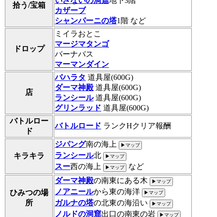
いざないの洞窟
地下3階
拾う/宝箱
カザーブ
シャンパーニの塔
1階 など
ミイラおとこ
マージマタンゴ
ドロップ
バーナバス
マーマンダイン
バハラタ
道具屋(600G)
ダーマ神殿
道具屋(600G)
店
ランシール
道具屋(600G)
グリンラッド
道具屋(600G)
バトルロー
バトルロード
ランクHクリア報酬
ド
ジパング
南の海上
▶マップ
ランシール
北
キラキラ
▶マップ
スー
西の海上
など
▶マップ
ダーマ神殿
の南東にある木
▶マップ
ノアニール
から東の海洋
ひみつの場
▶マップ
所
ガルナの塔
の北東の海沿い
▶マップ
ノルドの洞窟
出口の南東の岩
▶マップ