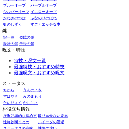
ブルーオーブ
パープルオーブ
シルバーオーブ
イエローオーブ
かわきのつぼ
ふなのりのほね
虹のしずく
すごくエッチな本
鍵
鍵一覧
盗賊の鍵
魔法の鍵
最後の鍵
呪文・特技
特技・呪文一覧
最強特技・おすすめ特技
最強呪文・おすすめ呪文
ステータス
ちから
うんのよさ
すばやさ
みのまもり
たいりょく
かしこさ
お役立ち情報
序盤効率的な進め方
取り返せない要素
性格診断まとめ
ルイーダの酒場
ステータスの意味
性別の違い