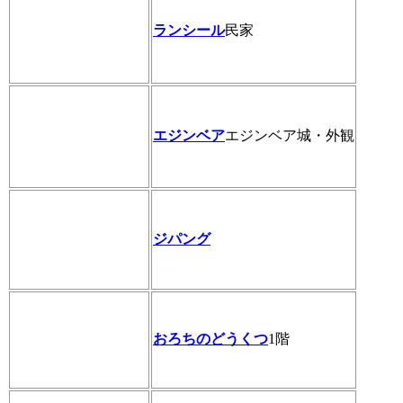
ランシール
民家
エジンベア
エジンベア城・外観
ジパング
おろちのどうくつ
1階