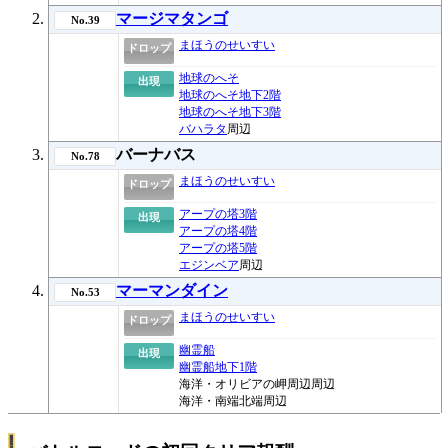
マージマタンゴ
No.39
まほうのせいすい
ドロップ
地球のへそ
出現
地球のへそ地下2階
地球のへそ地下3階
バハラタ
周辺
バーナバス
No.78
まほうのせいすい
ドロップ
アープの塔3階
出現
アープの塔4階
アープの塔5階
エジンベア
周辺
マーマンダイン
No.53
まほうのせいすい
ドロップ
幽霊船
出現
幽霊船地下1階
海洋・オリビアの岬周辺周辺
海洋・南端北端周辺