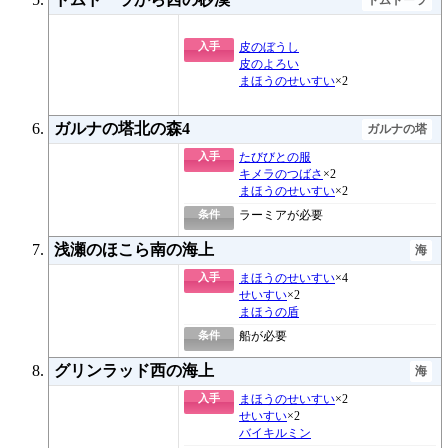
入手
皮のぼうし
皮のよろい
まほうのせいすい
×2
ガルナの塔北の森4
ガルナの塔
入手
たびびとの服
キメラのつばさ
×2
まほうのせいすい
×2
条件
ラーミアが必要
浅瀬のほこら南の海上
海
入手
まほうのせいすい
×4
せいすい
×2
まほうの盾
条件
船が必要
グリンラッド西の海上
海
入手
まほうのせいすい
×2
せいすい
×2
バイキルミン