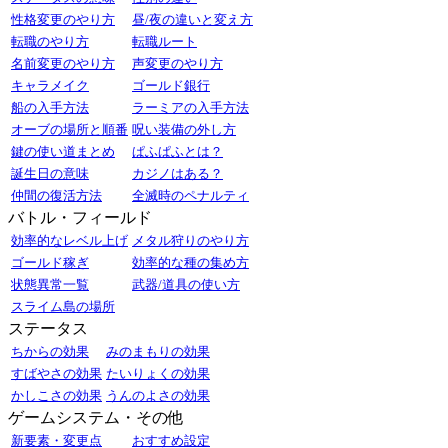
性格変更のやり方
昼/夜の違いと変え方
転職のやり方
転職ルート
名前変更のやり方
声変更のやり方
キャラメイク
ゴールド銀行
船の入手方法
ラーミアの入手方法
オーブの場所と順番
呪い装備の外し方
鍵の使い道まとめ
ぱふぱふとは？
誕生日の意味
カジノはある？
仲間の復活方法
全滅時のペナルティ
バトル・フィールド
効率的なレベル上げ
メタル狩りのやり方
ゴールド稼ぎ
効率的な種の集め方
状態異常一覧
武器/道具の使い方
スライム島の場所
ステータス
ちからの効果
みのまもりの効果
すばやさの効果
たいりょくの効果
かしこさの効果
うんのよさの効果
ゲームシステム・その他
新要素・変更点
おすすめ設定