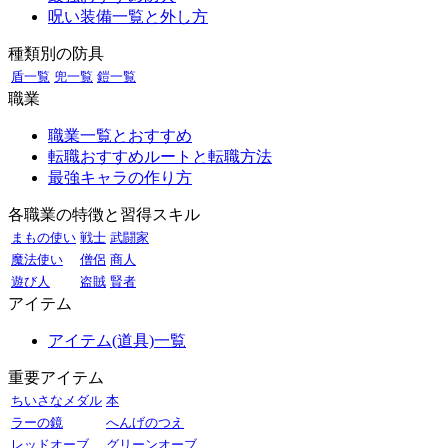
呪い装備一覧と外し方
種類別の防具
盾一覧
兜一覧
鎧一覧
職業
職業一覧とおすすめ
転職おすすめルートと転職方法
最強キャラの作り方
各職業の特徴と習得スキル
まもの使い
戦士
武闘家
魔法使い
僧侶
商人
遊び人
盗賊
賢者
アイテム
アイテム(道具)一覧
重要アイテム
ちいさなメダル
本
ラーの鏡
へんげのつえ
レッドオーブ
グリーンオーブ