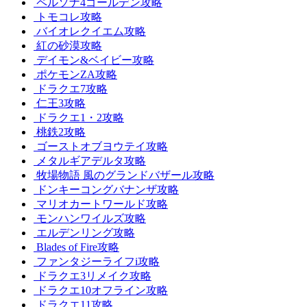
ペルソナ4ゴールデン攻略
トモコレ攻略
バイオレクイエム攻略
紅の砂漠攻略
デイモン&ベイビー攻略
ポケモンZA攻略
ドラクエ7攻略
仁王3攻略
ドラクエ1・2攻略
桃鉄2攻略
ゴーストオブヨウテイ攻略
メタルギアデルタ攻略
牧場物語 風のグランドバザール攻略
ドンキーコングバナンザ攻略
マリオカートワールド攻略
モンハンワイルズ攻略
エルデンリング攻略
Blades of Fire攻略
ファンタジーライフi攻略
ドラクエ3リメイク攻略
ドラクエ10オフライン攻略
ドラクエ11攻略