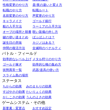
性格変更のやり方
昼/夜の違いと変え方
転職のやり方
転職ルート
名前変更のやり方
声変更のやり方
キャラメイク
ゴールド銀行
船の入手方法
ラーミアの入手方法
オーブの場所と順番
呪い装備の外し方
鍵の使い道まとめ
ぱふぱふとは？
誕生日の意味
カジノはある？
仲間の復活方法
全滅時のペナルティ
バトル・フィールド
効率的なレベル上げ
メタル狩りのやり方
ゴールド稼ぎ
効率的な種の集め方
状態異常一覧
武器/道具の使い方
スライム島の場所
ステータス
ちからの効果
みのまもりの効果
すばやさの効果
たいりょくの効果
かしこさの効果
うんのよさの効果
ゲームシステム・その他
新要素・変更点
おすすめ設定