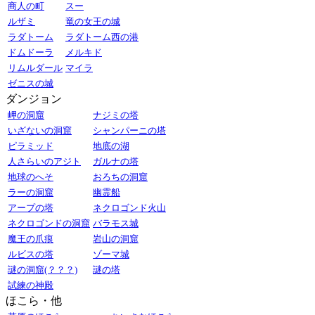
商人の町
スー
ルザミ
竜の女王の城
ラダトーム
ラダトーム西の港
ドムドーラ
メルキド
リムルダール
マイラ
ゼニスの城
ダンジョン
岬の洞窟
ナジミの塔
いざないの洞窟
シャンパーニの塔
ピラミッド
地底の湖
人さらいのアジト
ガルナの塔
地球のへそ
おろちの洞窟
ラーの洞窟
幽霊船
アープの塔
ネクロゴンド火山
ネクロゴンドの洞窟
バラモス城
魔王の爪痕
岩山の洞窟
ルビスの塔
ゾーマ城
謎の洞窟(？？？)
謎の塔
試練の神殿
ほこら・他