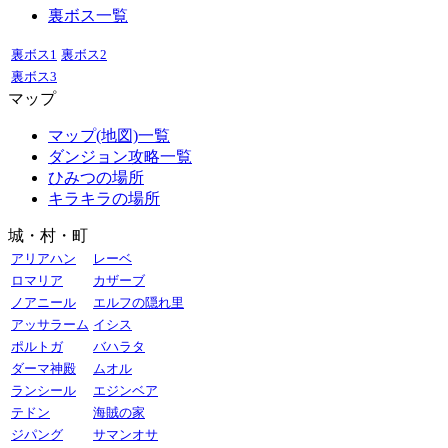
裏ボス一覧
裏ボス1
裏ボス2
裏ボス3
マップ
マップ(地図)一覧
ダンジョン攻略一覧
ひみつの場所
キラキラの場所
城・村・町
アリアハン
レーベ
ロマリア
カザーブ
ノアニール
エルフの隠れ里
アッサラーム
イシス
ポルトガ
バハラタ
ダーマ神殿
ムオル
ランシール
エジンベア
テドン
海賊の家
ジパング
サマンオサ