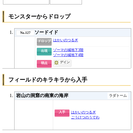
モンスターからドロップ
ソードイド
No.127
はかいのつるぎ
ドロップ
ゾーマの城地下3階
出現
ゾーマの城地下4階
デイン
弱点
フィールドのキラキラから入手
岩山の洞窟の南東の海岸
ラダトーム
入手
はかいのつるぎ
ごうけつのうでわ