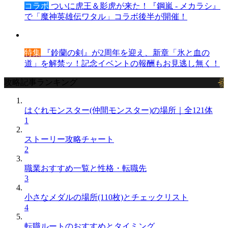
コラボ
ついに虎王＆影虎が来た！『鋼嵐 - メカラシ』
で「魔神英雄伝ワタル」コラボ後半が開催！
特集
『鈴蘭の剣』が2周年を迎え、新章「氷と血の
道」を解禁ッ！記念イベントの報酬もお見逃し無く！
攻略記事ランキング
はぐれモンスター(仲間モンスター)の場所｜全121体
1
ストーリー攻略チャート
2
職業おすすめ一覧と性格・転職先
3
小さなメダルの場所(110枚)とチェックリスト
4
転職ルートのおすすめとタイミング