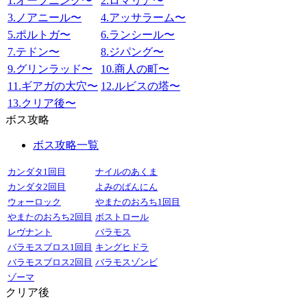
1.オープニング〜
2.ロマリア〜
3.ノアニール〜
4.アッサラーム〜
5.ポルトガ〜
6.ランシール〜
7.テドン〜
8.ジパング〜
9.グリンラッド〜
10.商人の町〜
11.ギアガの大穴〜
12.ルビスの塔〜
13.クリア後〜
ボス攻略
ボス攻略一覧
カンダタ1回目
ナイルのあくま
カンダタ2回目
よみのばんにん
ウォーロック
やまたのおろち1回目
やまたのおろち2回目
ボストロール
レヴナント
バラモス
バラモスブロス1回目
キングヒドラ
バラモスブロス2回目
バラモスゾンビ
ゾーマ
クリア後