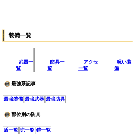
装備一覧
武器一
防具一
アクセ
呪い装
覧
覧
一覧
備
最強系記事
最強装備
最強武器
最強防具
部位別の防具
盾一覧
兜一覧
鎧一覧