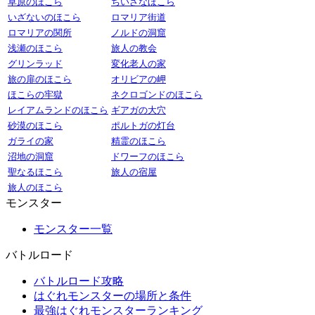
草原のほこら
ちいさなほこら
いざないのほこら
ロマリア街道
ロマリアの関所
ノルドの洞窟
浅瀬のほこら
旅人の教会
グリンラッド
変化老人の家
旅の扉のほこら
オリビアの岬
ほこらの牢獄
ネクロゴンドのほこら
レイアムランドのほこら
ギアガの大穴
砂漠のほこら
ポルトガの灯台
ガライの家
精霊のほこら
沼地の洞窟
ドワーフのほこら
聖なるほこら
旅人の宿屋
旅人のほこら
モンスター
モンスター一覧
バトルロード
バトルロード攻略
はぐれモンスターの場所と条件
最強はぐれモンスターランキング