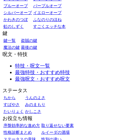
ブルーオーブ
パープルオーブ
シルバーオーブ
イエローオーブ
かわきのつぼ
ふなのりのほね
虹のしずく
すごくエッチな本
鍵
鍵一覧
盗賊の鍵
魔法の鍵
最後の鍵
呪文・特技
特技・呪文一覧
最強特技・おすすめ特技
最強呪文・おすすめ呪文
ステータス
ちから
うんのよさ
すばやさ
みのまもり
たいりょく
かしこさ
お役立ち情報
序盤効率的な進め方
取り返せない要素
性格診断まとめ
ルイーダの酒場
ステータスの意味
性別の違い