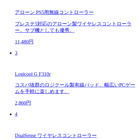
アローン PS5用無線コントローラー
プレステ5対応のアローン製ワイヤレスコントローラ
ー。サブ機としても優秀。
11,480円
3
Logicool G F310r
コスパ抜群のロジクール製有線パッド。幅広いPCゲー
ムを手軽に楽しめます。
2,860円
4
DualSense ワイヤレスコントローラー