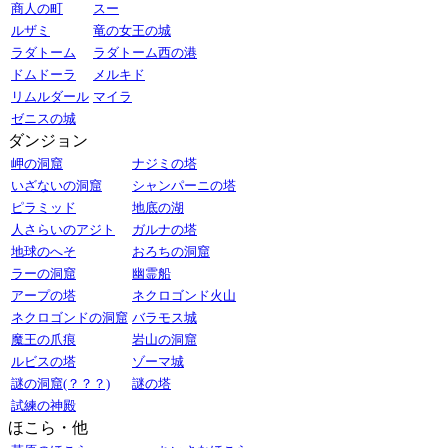
商人の町
スー
ルザミ
竜の女王の城
ラダトーム
ラダトーム西の港
ドムドーラ
メルキド
リムルダール
マイラ
ゼニスの城
ダンジョン
岬の洞窟
ナジミの塔
いざないの洞窟
シャンパーニの塔
ピラミッド
地底の湖
人さらいのアジト
ガルナの塔
地球のへそ
おろちの洞窟
ラーの洞窟
幽霊船
アープの塔
ネクロゴンド火山
ネクロゴンドの洞窟
バラモス城
魔王の爪痕
岩山の洞窟
ルビスの塔
ゾーマ城
謎の洞窟(？？？)
謎の塔
試練の神殿
ほこら・他