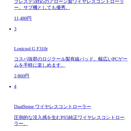
プレステ5対応のアローン製ワイヤレスコントローラ
ー。サブ機としても優秀。
11,480円
3
Logicool G F310r
コスパ抜群のロジクール製有線パッド。幅広いPCゲー
ムを手軽に楽しめます。
2,860円
4
DualSense ワイヤレスコントローラー
圧倒的な没入感を生むPS5純正ワイヤレスコントロー
ラー。