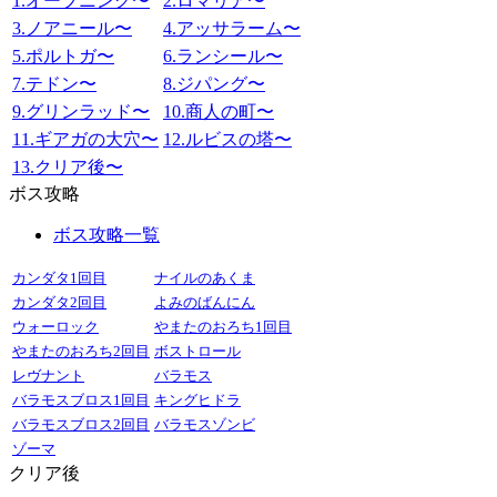
1.オープニング〜
2.ロマリア〜
3.ノアニール〜
4.アッサラーム〜
5.ポルトガ〜
6.ランシール〜
7.テドン〜
8.ジパング〜
9.グリンラッド〜
10.商人の町〜
11.ギアガの大穴〜
12.ルビスの塔〜
13.クリア後〜
ボス攻略
ボス攻略一覧
カンダタ1回目
ナイルのあくま
カンダタ2回目
よみのばんにん
ウォーロック
やまたのおろち1回目
やまたのおろち2回目
ボストロール
レヴナント
バラモス
バラモスブロス1回目
キングヒドラ
バラモスブロス2回目
バラモスゾンビ
ゾーマ
クリア後