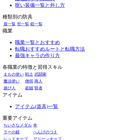
呪い装備一覧と外し方
種類別の防具
盾一覧
兜一覧
鎧一覧
職業
職業一覧とおすすめ
転職おすすめルートと転職方法
最強キャラの作り方
各職業の特徴と習得スキル
まもの使い
戦士
武闘家
魔法使い
僧侶
商人
遊び人
盗賊
賢者
アイテム
アイテム(道具)一覧
重要アイテム
ちいさなメダル
本
ラーの鏡
へんげのつえ
レッドオーブ
グリーンオーブ