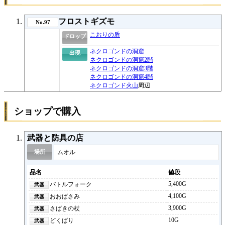
フロストギズモ
No.97
こおりの盾
ドロップ
ネクロゴンドの洞窟
出現
ネクロゴンドの洞窟2階
ネクロゴンドの洞窟3階
ネクロゴンドの洞窟4階
ネクロゴンド火山
周辺
ショップで購入
武器と防具の店
場所
ムオル
品名
値段
5,400G
バトルフォーク
4,100G
おおばさみ
3,900G
さばきの杖
10G
どくばり