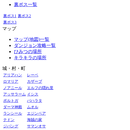
裏ボス一覧
裏ボス1
裏ボス2
裏ボス3
マップ
マップ(地図)一覧
ダンジョン攻略一覧
ひみつの場所
キラキラの場所
城・村・町
アリアハン
レーベ
ロマリア
カザーブ
ノアニール
エルフの隠れ里
アッサラーム
イシス
ポルトガ
バハラタ
ダーマ神殿
ムオル
ランシール
エジンベア
テドン
海賊の家
ジパング
サマンオサ