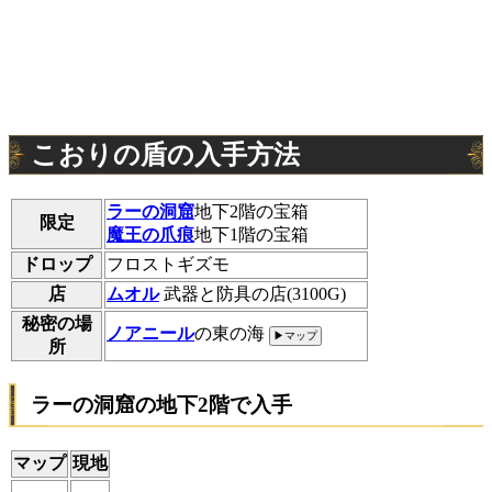
こおりの盾の入手方法
ラーの洞窟
地下2階の宝箱
限定
魔王の爪痕
地下1階の宝箱
ドロップ
フロストギズモ
店
ムオル
武器と防具の店(3100G)
秘密の場
ノアニール
の東の海
▶マップ
所
ラーの洞窟の地下2階で入手
マップ
現地