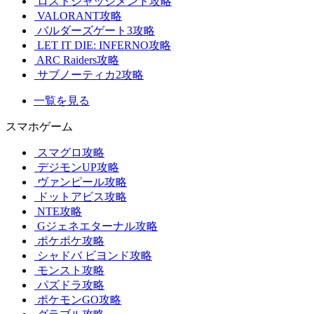
ロストジャッジメント攻略
VALORANT攻略
バルダーズゲート3攻略
LET IT DIE: INFERNO攻略
ARC Raiders攻略
サブノーティカ2攻略
一覧を見る
スマホゲーム
スマグロ攻略
デジモンUP攻略
ヴァンピール攻略
ドットアビス攻略
NTE攻略
Gジェネエターナル攻略
ポケポケ攻略
シャドバ ビヨンド攻略
モンスト攻略
パズドラ攻略
ポケモンGO攻略