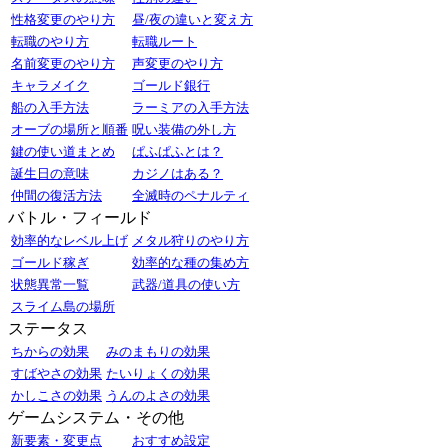
性格変更のやり方
昼/夜の違いと変え方
転職のやり方
転職ルート
名前変更のやり方
声変更のやり方
キャラメイク
ゴールド銀行
船の入手方法
ラーミアの入手方法
オーブの場所と順番
呪い装備の外し方
鍵の使い道まとめ
ぱふぱふとは？
誕生日の意味
カジノはある？
仲間の復活方法
全滅時のペナルティ
バトル・フィールド
効率的なレベル上げ
メタル狩りのやり方
ゴールド稼ぎ
効率的な種の集め方
状態異常一覧
武器/道具の使い方
スライム島の場所
ステータス
ちからの効果
みのまもりの効果
すばやさの効果
たいりょくの効果
かしこさの効果
うんのよさの効果
ゲームシステム・その他
新要素・変更点
おすすめ設定