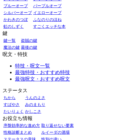
ブルーオーブ
パープルオーブ
シルバーオーブ
イエローオーブ
かわきのつぼ
ふなのりのほね
虹のしずく
すごくエッチな本
鍵
鍵一覧
盗賊の鍵
魔法の鍵
最後の鍵
呪文・特技
特技・呪文一覧
最強特技・おすすめ特技
最強呪文・おすすめ呪文
ステータス
ちから
うんのよさ
すばやさ
みのまもり
たいりょく
かしこさ
お役立ち情報
序盤効率的な進め方
取り返せない要素
性格診断まとめ
ルイーダの酒場
ステータスの意味
性別の違い