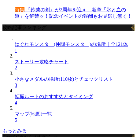
特集
『鈴蘭の剣』が2周年を迎え、新章「氷と血の
道」を解禁ッ！記念イベントの報酬もお見逃し無く！
攻略記事ランキング
はぐれモンスター(仲間モンスター)の場所｜全121体
1
ストーリー攻略チャート
2
小さなメダルの場所(110枚)とチェックリスト
3
転職ルートのおすすめとタイミング
4
マップ(地図)一覧
5
もっとみる