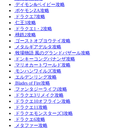
デイモン&ベイビー攻略
ポケモンZA攻略
ドラクエ7攻略
仁王3攻略
ドラクエ1・2攻略
桃鉄2攻略
ゴーストオブヨウテイ攻略
メタルギアデルタ攻略
牧場物語 風のグランドバザール攻略
ドンキーコングバナンザ攻略
マリオカートワールド攻略
モンハンワイルズ攻略
エルデンリング攻略
Blades of Fire攻略
ファンタジーライフi攻略
ドラクエ3リメイク攻略
ドラクエ10オフライン攻略
ドラクエ11攻略
ドラクエモンスターズ3攻略
ドラクエ6攻略
メタファー攻略