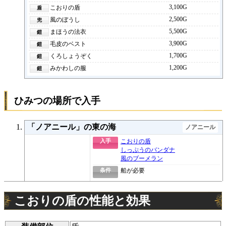
3,100G
こおりの盾
2,500G
風のぼうし
5,500G
まほうの法衣
3,900G
毛皮のベスト
1,700G
くろしょうぞく
1,200G
みかわしの服
ひみつの場所で入手
「ノアニール」の東の海
ノアニール
入手
こおりの盾
しっぷうのバンダナ
風のブーメラン
条件
船が必要
こおりの盾の性能と効果