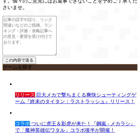
す。個々のご意見にはお返事できないことを予めご了承くだ
さいませ。
ゲームを探す
リリース
巨大メカで撃ちまくる爽快シューティングゲ
ーム『終末のタイタン：ラストラッシュ』リリース！
コラボ
ついに虎王＆影虎が来た！『鋼嵐 - メカラシ』
で「魔神英雄伝ワタル」コラボ後半が開催！