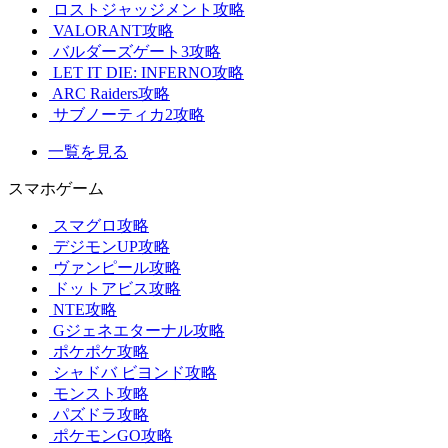
ロストジャッジメント攻略
VALORANT攻略
バルダーズゲート3攻略
LET IT DIE: INFERNO攻略
ARC Raiders攻略
サブノーティカ2攻略
一覧を見る
スマホゲーム
スマグロ攻略
デジモンUP攻略
ヴァンピール攻略
ドットアビス攻略
NTE攻略
Gジェネエターナル攻略
ポケポケ攻略
シャドバ ビヨンド攻略
モンスト攻略
パズドラ攻略
ポケモンGO攻略