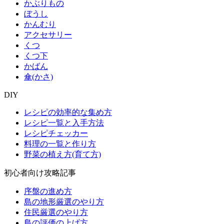
かぶりもの
ぼうし
かんむり
アクセサリー
くつ
くつ下
かばん
傘(かさ)
DIY
レシピの効率的な集め方
レシピ一覧と入手方法
レシピチェッカー
料理の一覧と作り方
野菜の植え方(育て方)
初心者向け攻略記事
序盤の進め方
島の地形厳選のやり方
住民厳選のやり方
島の評価の上げ方