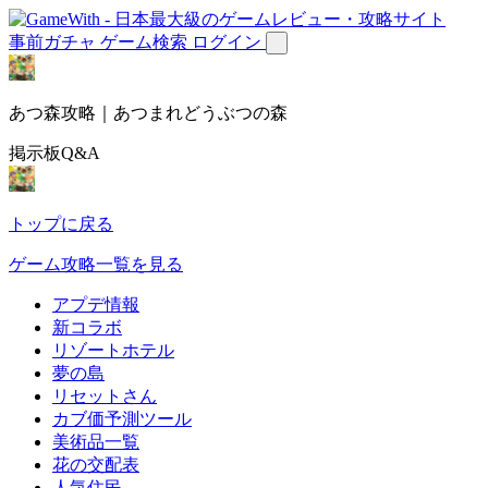
事前ガチャ
ゲーム検索
ログイン
あつ森攻略｜あつまれどうぶつの森
掲示板Q&A
トップに戻る
ゲーム攻略一覧を見る
アプデ情報
新コラボ
リゾートホテル
夢の島
リセットさん
カブ価予測ツール
美術品一覧
花の交配表
人気住民