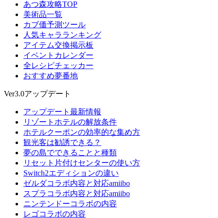
あつ森攻略TOP
美術品一覧
カブ価予測ツール
人気キャラランキング
アイテム交換掲示板
イベントカレンダー
全レシピチェッカー
おすすめ夢番地
Ver3.0アップデート
アップデート最新情報
リゾートホテルの解放条件
ホテルクーポンの効率的な集め方
観光客は勧誘できる？
夢の島でできることと種類
リセット片付けセンターの使い方
Switch2エディションの違い
ゼルダコラボ内容と対応amiibo
スプラコラボ内容と対応amiibo
ニンテンドーコラボの内容
レゴコラボの内容