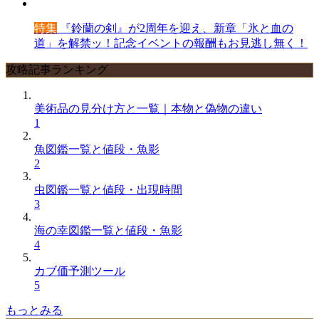
特集
『鈴蘭の剣』が2周年を迎え、新章「氷と血の
道」を解禁ッ！記念イベントの報酬もお見逃し無く！
攻略記事ランキング
美術品の見分け方と一覧｜本物と偽物の違い
1
魚図鑑一覧と値段・魚影
2
虫図鑑一覧と値段・出現時間
3
海の幸図鑑一覧と値段・魚影
4
カブ価予測ツール
5
もっとみる