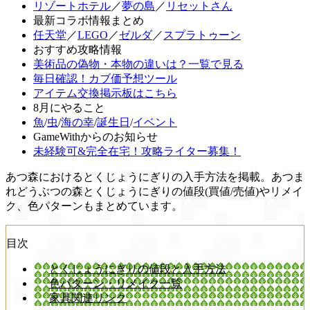
リゾートホテル
／
夢の島
／
リセットさん
最新コラボ情報まとめ
任天堂
／
LEGO
／
ゼルダ
／
スプラトゥーン
おすすめ攻略情報
美術品の偽物・本物の違いは？一覧で見る
毎日確認！カブ価予想ツール
アイテム交換掲示板はこちら
8月にやること
魚
/
虫
/
海の幸
/
誕生日
/
イベント
GameWithからのお知らせ
未経験可&完全在宅！攻略ライター募集！
あつ森におけるとくじょうにぎりの入手方法を掲載。あつま
れどうぶつの森とくじょうにぎりの値段(買値/売値)やリメイ
ク、色パターンもまとめています。
目次
とくじょうにぎりの値段と入手方法
色パターン・リメイク一覧
家具関連リンク