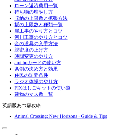
ローン返済費用一覧
持ち物の増やし方
収納の上限数と拡張方法
坂の上限数と種類一覧
崖工事のやり方とコツ
河川工事のやり方とコツ
金の道具の入手方法
親密度の上げ方
時間変更のやり方
amiiboカードの使い方
条例の決め方と効果
住民の訪問条件
ラジオ体操のやり方
FIXはしごキットの使い道
建物のマス数一覧
英語版あつ森攻略
Animal Crossing: New Horizons - Guide & Tips