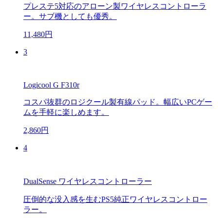
プレステ5対応のアローン製ワイヤレスコントローラ
ー。サブ機としても優秀。
11,480円
3
Logicool G F310r
コスパ抜群のロジクール製有線パッド。幅広いPCゲー
ムを手軽に楽しめます。
2,860円
4
DualSense ワイヤレスコントローラー
圧倒的な没入感を生むPS5純正ワイヤレスコントロー
ラー。