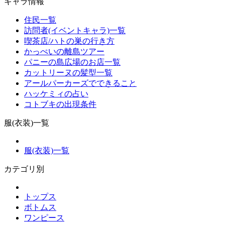
キャラ情報
住民一覧
訪問者(イベントキャラ)一覧
喫茶店/ハトの巣の行き方
かっぺいの離島ツアー
パニーの島広場のお店一覧
カットリーヌの髪型一覧
アールパーカーズでできること
ハッケミィの占い
コトブキの出現条件
服(衣装)一覧
服(衣装)一覧
カテゴリ別
トップス
ボトムス
ワンピース