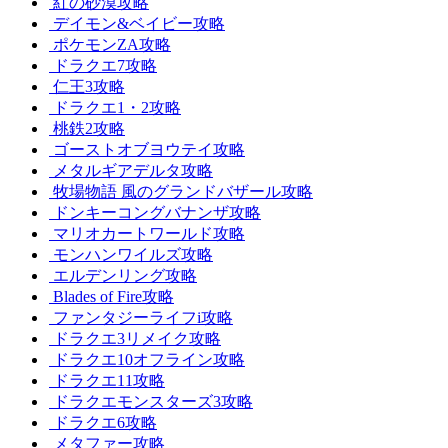
紅の砂漠攻略
デイモン&ベイビー攻略
ポケモンZA攻略
ドラクエ7攻略
仁王3攻略
ドラクエ1・2攻略
桃鉄2攻略
ゴーストオブヨウテイ攻略
メタルギアデルタ攻略
牧場物語 風のグランドバザール攻略
ドンキーコングバナンザ攻略
マリオカートワールド攻略
モンハンワイルズ攻略
エルデンリング攻略
Blades of Fire攻略
ファンタジーライフi攻略
ドラクエ3リメイク攻略
ドラクエ10オフライン攻略
ドラクエ11攻略
ドラクエモンスターズ3攻略
ドラクエ6攻略
メタファー攻略