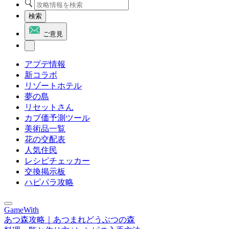
検索
ご意見
アプデ情報
新コラボ
リゾートホテル
夢の島
リセットさん
カブ価予測ツール
美術品一覧
花の交配表
人気住民
レシピチェッカー
交換掲示板
ハピパラ攻略
GameWith
あつ森攻略｜あつまれどうぶつの森