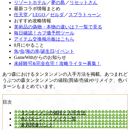
リゾートホテル
／
夢の島
／
リセットさん
最新コラボ情報まとめ
任天堂
／
LEGO
／
ゼルダ
／
スプラトゥーン
おすすめ攻略情報
美術品の偽物・本物の違いは？一覧で見る
毎日確認！カブ価予想ツール
アイテム交換掲示板はこちら
8月にやること
魚
/
虫
/
海の幸
/
誕生日
/
イベント
GameWithからのお知らせ
未経験可&完全在宅！攻略ライター募集！
あつ森におけるタンタンメンの入手方法を掲載。あつまれど
うぶつの森タンタンメンの値段(買値/売値)やリメイク、色パ
ターンもまとめています。
目次
タンタンメンの値段と入手方法
色パターン・リメイク一覧
家具関連リンク