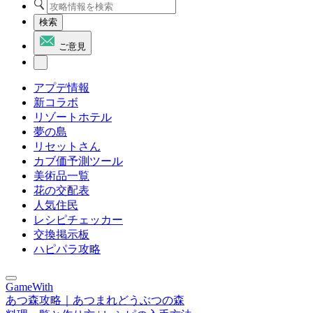
検索
ご意見
アプデ情報
新コラボ
リゾートホテル
夢の島
リセットさん
カブ価予測ツール
美術品一覧
花の交配表
人気住民
レシピチェッカー
交換掲示板
ハピパラ攻略
GameWith
あつ森攻略｜あつまれどうぶつの森