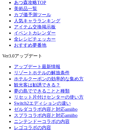
あつ森攻略TOP
美術品一覧
カブ価予測ツール
人気キャラランキング
アイテム交換掲示板
イベントカレンダー
全レシピチェッカー
おすすめ夢番地
Ver3.0アップデート
アップデート最新情報
リゾートホテルの解放条件
ホテルクーポンの効率的な集め方
観光客は勧誘できる？
夢の島でできることと種類
リセット片付けセンターの使い方
Switch2エディションの違い
ゼルダコラボ内容と対応amiibo
スプラコラボ内容と対応amiibo
ニンテンドーコラボの内容
レゴコラボの内容