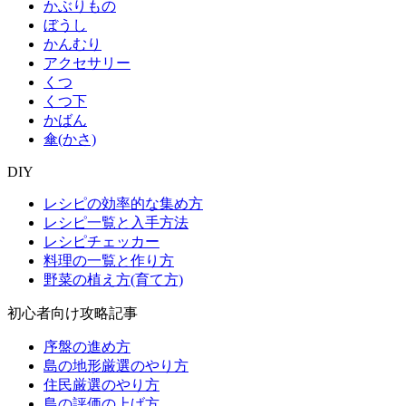
かぶりもの
ぼうし
かんむり
アクセサリー
くつ
くつ下
かばん
傘(かさ)
DIY
レシピの効率的な集め方
レシピ一覧と入手方法
レシピチェッカー
料理の一覧と作り方
野菜の植え方(育て方)
初心者向け攻略記事
序盤の進め方
島の地形厳選のやり方
住民厳選のやり方
島の評価の上げ方