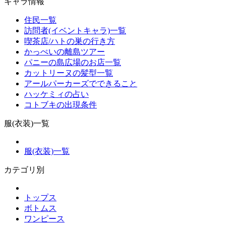
キャラ情報
住民一覧
訪問者(イベントキャラ)一覧
喫茶店/ハトの巣の行き方
かっぺいの離島ツアー
パニーの島広場のお店一覧
カットリーヌの髪型一覧
アールパーカーズでできること
ハッケミィの占い
コトブキの出現条件
服(衣装)一覧
服(衣装)一覧
カテゴリ別
トップス
ボトムス
ワンピース