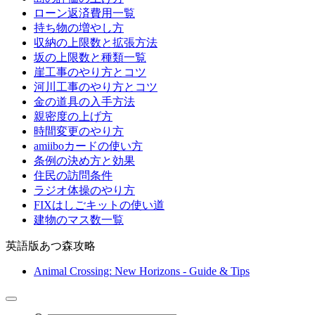
ローン返済費用一覧
持ち物の増やし方
収納の上限数と拡張方法
坂の上限数と種類一覧
崖工事のやり方とコツ
河川工事のやり方とコツ
金の道具の入手方法
親密度の上げ方
時間変更のやり方
amiiboカードの使い方
条例の決め方と効果
住民の訪問条件
ラジオ体操のやり方
FIXはしごキットの使い道
建物のマス数一覧
英語版あつ森攻略
Animal Crossing: New Horizons - Guide & Tips