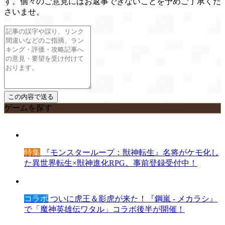
す。個々のご意見にはお返事できないことを予めご了承くだ
さいませ。
ゲームを探す
特集
『モンスターループ：獣神転生』名将がケモ化し
た異世界転生×獣神進化RPG。事前登録受付中！
コラボ
ついに虎王＆影虎が来た！『鋼嵐 - メカラシ』
で「魔神英雄伝ワタル」コラボ後半が開催！