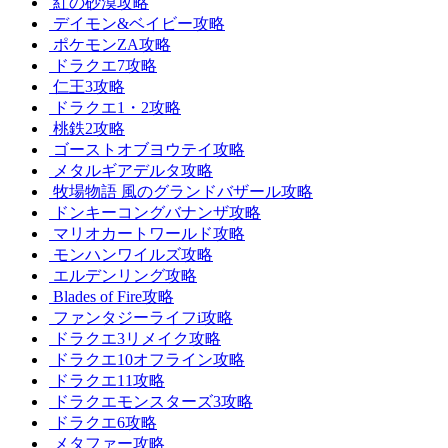
紅の砂漠攻略
デイモン&ベイビー攻略
ポケモンZA攻略
ドラクエ7攻略
仁王3攻略
ドラクエ1・2攻略
桃鉄2攻略
ゴーストオブヨウテイ攻略
メタルギアデルタ攻略
牧場物語 風のグランドバザール攻略
ドンキーコングバナンザ攻略
マリオカートワールド攻略
モンハンワイルズ攻略
エルデンリング攻略
Blades of Fire攻略
ファンタジーライフi攻略
ドラクエ3リメイク攻略
ドラクエ10オフライン攻略
ドラクエ11攻略
ドラクエモンスターズ3攻略
ドラクエ6攻略
メタファー攻略