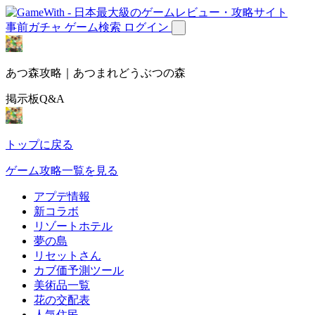
事前ガチャ
ゲーム検索
ログイン
あつ森攻略｜あつまれどうぶつの森
掲示板Q&A
トップに戻る
ゲーム攻略一覧を見る
アプデ情報
新コラボ
リゾートホテル
夢の島
リセットさん
カブ価予測ツール
美術品一覧
花の交配表
人気住民