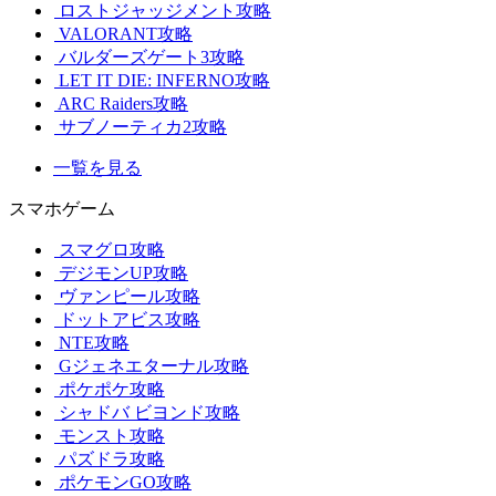
ロストジャッジメント攻略
VALORANT攻略
バルダーズゲート3攻略
LET IT DIE: INFERNO攻略
ARC Raiders攻略
サブノーティカ2攻略
一覧を見る
スマホゲーム
スマグロ攻略
デジモンUP攻略
ヴァンピール攻略
ドットアビス攻略
NTE攻略
Gジェネエターナル攻略
ポケポケ攻略
シャドバ ビヨンド攻略
モンスト攻略
パズドラ攻略
ポケモンGO攻略