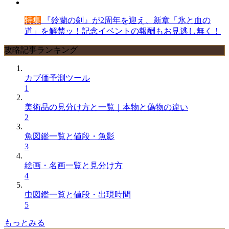
特集
『鈴蘭の剣』が2周年を迎え、新章「氷と血の
道」を解禁ッ！記念イベントの報酬もお見逃し無く！
攻略記事ランキング
カブ価予測ツール
1
美術品の見分け方と一覧｜本物と偽物の違い
2
魚図鑑一覧と値段・魚影
3
絵画・名画一覧と見分け方
4
虫図鑑一覧と値段・出現時間
5
もっとみる