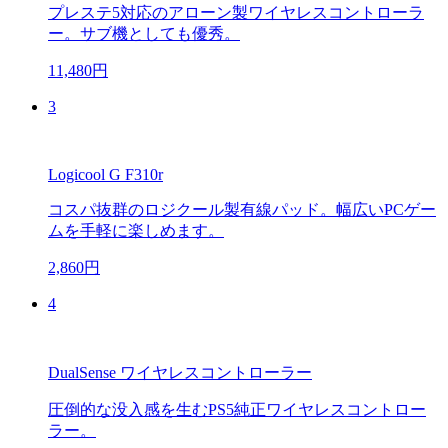
プレステ5対応のアローン製ワイヤレスコントローラ
ー。サブ機としても優秀。
11,480円
3
Logicool G F310r
コスパ抜群のロジクール製有線パッド。幅広いPCゲー
ムを手軽に楽しめます。
2,860円
4
DualSense ワイヤレスコントローラー
圧倒的な没入感を生むPS5純正ワイヤレスコントロー
ラー。