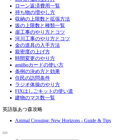
ローン返済費用一覧
持ち物の増やし方
収納の上限数と拡張方法
坂の上限数と種類一覧
崖工事のやり方とコツ
河川工事のやり方とコツ
金の道具の入手方法
親密度の上げ方
時間変更のやり方
amiiboカードの使い方
条例の決め方と効果
住民の訪問条件
ラジオ体操のやり方
FIXはしごキットの使い道
建物のマス数一覧
英語版あつ森攻略
Animal Crossing: New Horizons - Guide & Tips