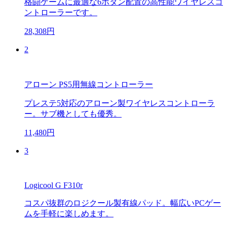
格闘ゲームに最適な6ボタン配置の高性能ワイヤレスコ
ントローラーです。
28,308円
2
アローン PS5用無線コントローラー
プレステ5対応のアローン製ワイヤレスコントローラ
ー。サブ機としても優秀。
11,480円
3
Logicool G F310r
コスパ抜群のロジクール製有線パッド。幅広いPCゲー
ムを手軽に楽しめます。