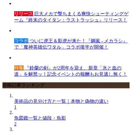
リリース
巨大メカで撃ちまくる爽快シューティングゲ
ーム『終末のタイタン：ラストラッシュ』リリース！
コラボ
ついに虎王＆影虎が来た！『鋼嵐 - メカラシ』
で「魔神英雄伝ワタル」コラボ後半が開催！
特集
『鈴蘭の剣』が2周年を迎え、新章「氷と血の
道」を解禁ッ！記念イベントの報酬もお見逃し無く！
攻略記事ランキング
美術品の見分け方と一覧｜本物と偽物の違い
1
魚図鑑一覧と値段・魚影
2