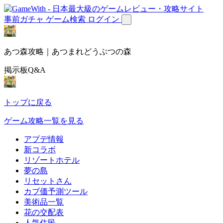
事前ガチャ
ゲーム検索
ログイン
あつ森攻略｜あつまれどうぶつの森
掲示板Q&A
トップに戻る
ゲーム攻略一覧を見る
アプデ情報
新コラボ
リゾートホテル
夢の島
リセットさん
カブ価予測ツール
美術品一覧
花の交配表
人気住民