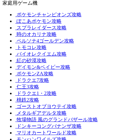
家庭用ゲーム機
ポケモンチャンピオンズ攻略
ぽこあポケモン攻略
スプラレイダース攻略
時のオカリナ攻略
ペルソナ4ゴールデン攻略
トモコレ攻略
バイオレクイエム攻略
紅の砂漠攻略
デイモン&ベイビー攻略
ポケモンZA攻略
ドラクエ7攻略
仁王3攻略
ドラクエ1・2攻略
桃鉄2攻略
ゴーストオブヨウテイ攻略
メタルギアデルタ攻略
牧場物語 風のグランドバザール攻略
ドンキーコングバナンザ攻略
マリオカートワールド攻略
モンハンワイルズ攻略