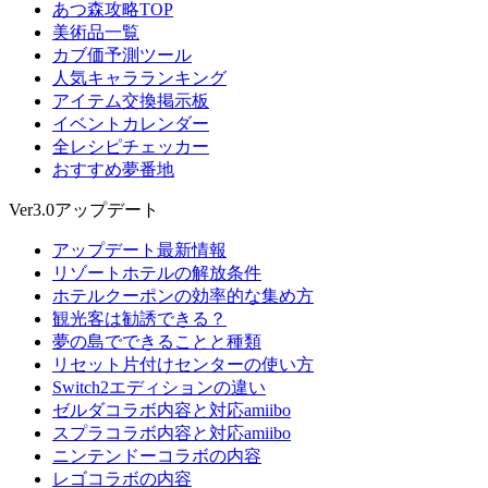
あつ森攻略TOP
美術品一覧
カブ価予測ツール
人気キャラランキング
アイテム交換掲示板
イベントカレンダー
全レシピチェッカー
おすすめ夢番地
Ver3.0アップデート
アップデート最新情報
リゾートホテルの解放条件
ホテルクーポンの効率的な集め方
観光客は勧誘できる？
夢の島でできることと種類
リセット片付けセンターの使い方
Switch2エディションの違い
ゼルダコラボ内容と対応amiibo
スプラコラボ内容と対応amiibo
ニンテンドーコラボの内容
レゴコラボの内容