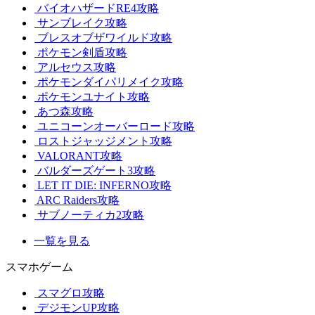
バイオハザードRE4攻略
サンブレイク攻略
ブレスオブザワイルド攻略
ポケモン剣盾攻略
アルセウス攻略
ポケモンダイパリメイク攻略
ポケモンユナイト攻略
あつ森攻略
ユニコーンオーバーロード攻略
ロストジャッジメント攻略
VALORANT攻略
バルダーズゲート3攻略
LET IT DIE: INFERNO攻略
ARC Raiders攻略
サブノーティカ2攻略
一覧を見る
スマホゲーム
スマグロ攻略
デジモンUP攻略