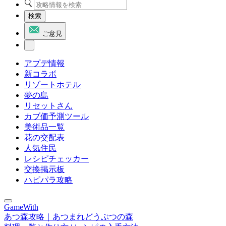
検索
ご意見
アプデ情報
新コラボ
リゾートホテル
夢の島
リセットさん
カブ価予測ツール
美術品一覧
花の交配表
人気住民
レシピチェッカー
交換掲示板
ハピパラ攻略
GameWith
あつ森攻略｜あつまれどうぶつの森