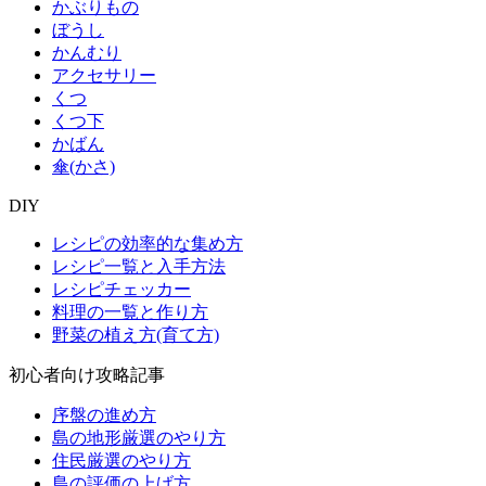
かぶりもの
ぼうし
かんむり
アクセサリー
くつ
くつ下
かばん
傘(かさ)
DIY
レシピの効率的な集め方
レシピ一覧と入手方法
レシピチェッカー
料理の一覧と作り方
野菜の植え方(育て方)
初心者向け攻略記事
序盤の進め方
島の地形厳選のやり方
住民厳選のやり方
島の評価の上げ方