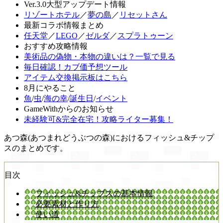
Ver.3.0大型アップデート情報
リゾートホテル
／
夢の島
／
リセットさん
最新コラボ情報まとめ
任天堂
／
LEGO
／
ゼルダ
／
スプラトゥーン
おすすめ攻略情報
美術品の偽物・本物の違いは？一覧で見る
毎日確認！カブ価予想ツール
アイテム交換掲示板はこちら
8月にやること
魚
/
虫
/
海の幸
/
誕生日
/
イベント
GameWithからのお知らせ
未経験可&完全在宅！攻略ライター募集！
あつ森(あつまれどうぶつの森)におけるフィッシュ&チップ
スのまとめです。
目次
フィッシュ&チップスの基本情報
必要素材と作り方
使い道