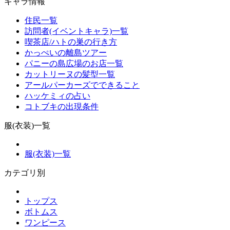
キャラ情報
住民一覧
訪問者(イベントキャラ)一覧
喫茶店/ハトの巣の行き方
かっぺいの離島ツアー
パニーの島広場のお店一覧
カットリーヌの髪型一覧
アールパーカーズでできること
ハッケミィの占い
コトブキの出現条件
服(衣装)一覧
服(衣装)一覧
カテゴリ別
トップス
ボトムス
ワンピース