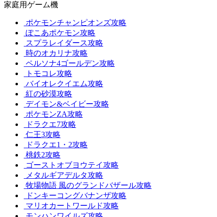
家庭用ゲーム機
ポケモンチャンピオンズ攻略
ぽこあポケモン攻略
スプラレイダース攻略
時のオカリナ攻略
ペルソナ4ゴールデン攻略
トモコレ攻略
バイオレクイエム攻略
紅の砂漠攻略
デイモン&ベイビー攻略
ポケモンZA攻略
ドラクエ7攻略
仁王3攻略
ドラクエ1・2攻略
桃鉄2攻略
ゴーストオブヨウテイ攻略
メタルギアデルタ攻略
牧場物語 風のグランドバザール攻略
ドンキーコングバナンザ攻略
マリオカートワールド攻略
モンハンワイルズ攻略