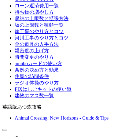
ローン返済費用一覧
持ち物の増やし方
収納の上限数と拡張方法
坂の上限数と種類一覧
崖工事のやり方とコツ
河川工事のやり方とコツ
金の道具の入手方法
親密度の上げ方
時間変更のやり方
amiiboカードの使い方
条例の決め方と効果
住民の訪問条件
ラジオ体操のやり方
FIXはしごキットの使い道
建物のマス数一覧
英語版あつ森攻略
Animal Crossing: New Horizons - Guide & Tips