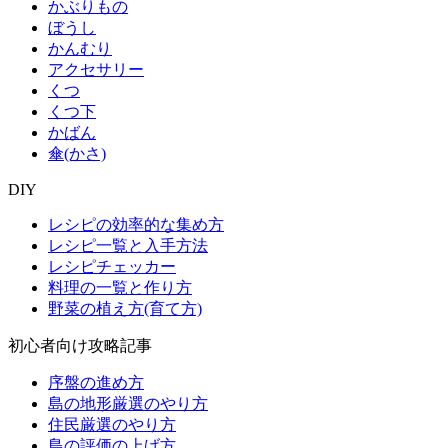
かぶりもの
ぼうし
かんむり
アクセサリー
くつ
くつ下
かばん
傘(かさ)
DIY
レシピの効率的な集め方
レシピ一覧と入手方法
レシピチェッカー
料理の一覧と作り方
野菜の植え方(育て方)
初心者向け攻略記事
序盤の進め方
島の地形厳選のやり方
住民厳選のやり方
島の評価の上げ方