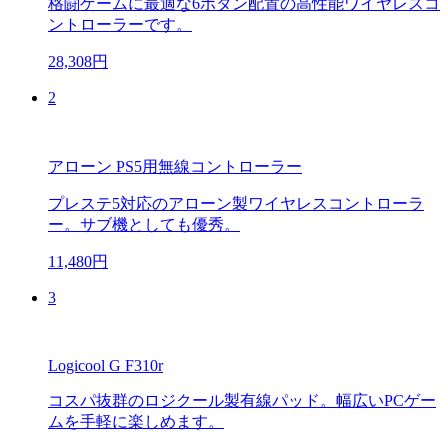
格闘ゲームに最適な6ボタン配置の高性能ワイヤレスコ
ントローラーです。
28,308円
2
アローン PS5用無線コントローラー
プレステ5対応のアローン製ワイヤレスコントローラ
ー。サブ機としても優秀。
11,480円
3
Logicool G F310r
コスパ抜群のロジクール製有線パッド。幅広いPCゲー
ムを手軽に楽しめます。