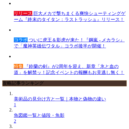
リリース
巨大メカで撃ちまくる爽快シューティングゲ
ーム『終末のタイタン：ラストラッシュ』リリース！
コラボ
ついに虎王＆影虎が来た！『鋼嵐 - メカラシ』
で「魔神英雄伝ワタル」コラボ後半が開催！
特集
『鈴蘭の剣』が2周年を迎え、新章「氷と血の
道」を解禁ッ！記念イベントの報酬もお見逃し無く！
攻略記事ランキング
美術品の見分け方と一覧｜本物と偽物の違い
1
魚図鑑一覧と値段・魚影
2