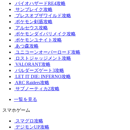
バイオハザードRE4攻略
サンブレイク攻略
ブレスオブザワイルド攻略
ポケモン剣盾攻略
アルセウス攻略
ポケモンダイパリメイク攻略
ポケモンユナイト攻略
あつ森攻略
ユニコーンオーバーロード攻略
ロストジャッジメント攻略
VALORANT攻略
バルダーズゲート3攻略
LET IT DIE: INFERNO攻略
ARC Raiders攻略
サブノーティカ2攻略
一覧を見る
スマホゲーム
スマグロ攻略
デジモンUP攻略