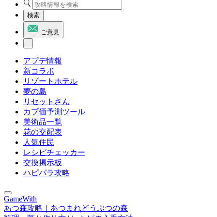
検索
ご意見
アプデ情報
新コラボ
リゾートホテル
夢の島
リセットさん
カブ価予測ツール
美術品一覧
花の交配表
人気住民
レシピチェッカー
交換掲示板
ハピパラ攻略
GameWith
あつ森攻略｜あつまれどうぶつの森