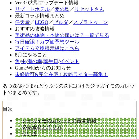
Ver.3.0大型アップデート情報
リゾートホテル
／
夢の島
／
リセットさん
最新コラボ情報まとめ
任天堂
／
LEGO
／
ゼルダ
／
スプラトゥーン
おすすめ攻略情報
美術品の偽物・本物の違いは？一覧で見る
毎日確認！カブ価予想ツール
アイテム交換掲示板はこちら
8月にやること
魚
/
虫
/
海の幸
/
誕生日
/
イベント
GameWithからのお知らせ
未経験可&完全在宅！攻略ライター募集！
あつ森(あつまれどうぶつの森)におけるジャガイモのガレッ
トのまとめです。
目次
ジャガイモのガレットの基本情報
必要素材と作り方
使い道