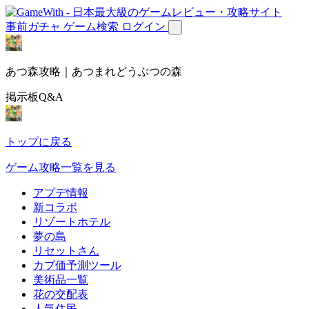
事前ガチャ
ゲーム検索
ログイン
あつ森攻略｜あつまれどうぶつの森
掲示板Q&A
トップに戻る
ゲーム攻略一覧を見る
アプデ情報
新コラボ
リゾートホテル
夢の島
リセットさん
カブ価予測ツール
美術品一覧
花の交配表
人気住民