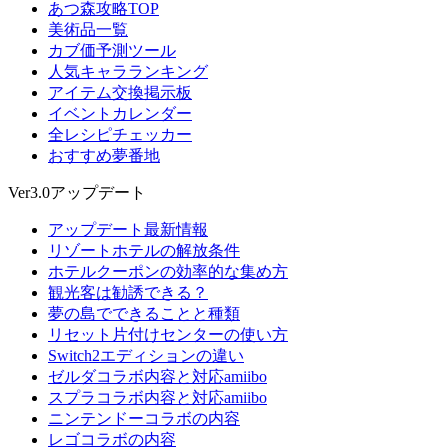
あつ森攻略TOP
美術品一覧
カブ価予測ツール
人気キャラランキング
アイテム交換掲示板
イベントカレンダー
全レシピチェッカー
おすすめ夢番地
Ver3.0アップデート
アップデート最新情報
リゾートホテルの解放条件
ホテルクーポンの効率的な集め方
観光客は勧誘できる？
夢の島でできることと種類
リセット片付けセンターの使い方
Switch2エディションの違い
ゼルダコラボ内容と対応amiibo
スプラコラボ内容と対応amiibo
ニンテンドーコラボの内容
レゴコラボの内容