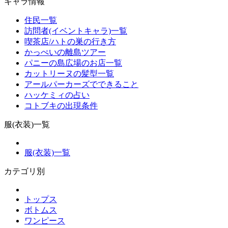
キャラ情報
住民一覧
訪問者(イベントキャラ)一覧
喫茶店/ハトの巣の行き方
かっぺいの離島ツアー
パニーの島広場のお店一覧
カットリーヌの髪型一覧
アールパーカーズでできること
ハッケミィの占い
コトブキの出現条件
服(衣装)一覧
服(衣装)一覧
カテゴリ別
トップス
ボトムス
ワンピース