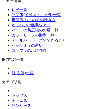
キャラ情報
住民一覧
訪問者(イベントキャラ)一覧
喫茶店/ハトの巣の行き方
かっぺいの離島ツアー
パニーの島広場のお店一覧
カットリーヌの髪型一覧
アールパーカーズでできること
ハッケミィの占い
コトブキの出現条件
服(衣装)一覧
服(衣装)一覧
カテゴリ別
トップス
ボトムス
ワンピース