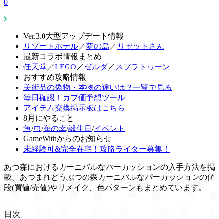
0
Ver.3.0大型アップデート情報
リゾートホテル
／
夢の島
／
リセットさん
最新コラボ情報まとめ
任天堂
／
LEGO
／
ゼルダ
／
スプラトゥーン
おすすめ攻略情報
美術品の偽物・本物の違いは？一覧で見る
毎日確認！カブ価予想ツール
アイテム交換掲示板はこちら
8月にやること
魚
/
虫
/
海の幸
/
誕生日
/
イベント
GameWithからのお知らせ
未経験可&完全在宅！攻略ライター募集！
あつ森におけるカーニバルなパーカッションの入手方法を掲
載。あつまれどうぶつの森カーニバルなパーカッションの値
段(買値/売値)やリメイク、色パターンもまとめています。
目次