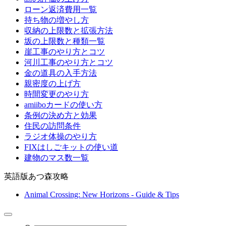
ローン返済費用一覧
持ち物の増やし方
収納の上限数と拡張方法
坂の上限数と種類一覧
崖工事のやり方とコツ
河川工事のやり方とコツ
金の道具の入手方法
親密度の上げ方
時間変更のやり方
amiiboカードの使い方
条例の決め方と効果
住民の訪問条件
ラジオ体操のやり方
FIXはしごキットの使い道
建物のマス数一覧
英語版あつ森攻略
Animal Crossing: New Horizons - Guide & Tips