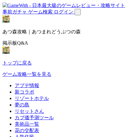
事前ガチャ
ゲーム検索
ログイン
あつ森攻略｜あつまれどうぶつの森
掲示板Q&A
トップに戻る
ゲーム攻略一覧を見る
アプデ情報
新コラボ
リゾートホテル
夢の島
リセットさん
カブ価予測ツール
美術品一覧
花の交配表
人気住民