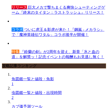
リリース
巨大メカで撃ちまくる爽快シューティングゲ
ーム『終末のタイタン：ラストラッシュ』リリース！
コラボ
ついに虎王＆影虎が来た！『鋼嵐 - メカラシ』
で「魔神英雄伝ワタル」コラボ後半が開催！
特集
『鈴蘭の剣』が2周年を迎え、新章「氷と血の
道」を解禁ッ！記念イベントの報酬もお見逃し無く！
攻略記事ランキング
魚図鑑一覧と値段・魚影
1
虫図鑑一覧と値段・出現時間
2
カブ価予測ツール