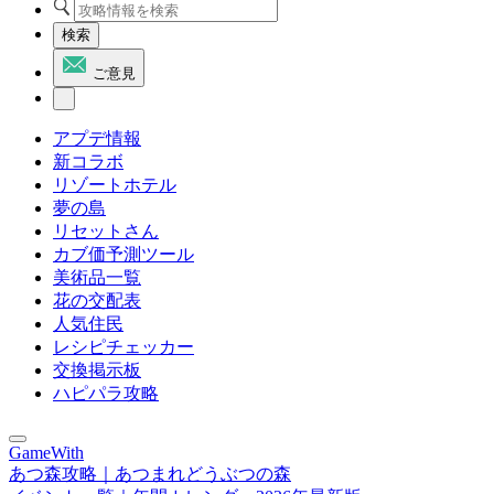
検索
ご意見
アプデ情報
新コラボ
リゾートホテル
夢の島
リセットさん
カブ価予測ツール
美術品一覧
花の交配表
人気住民
レシピチェッカー
交換掲示板
ハピパラ攻略
GameWith
あつ森攻略｜あつまれどうぶつの森