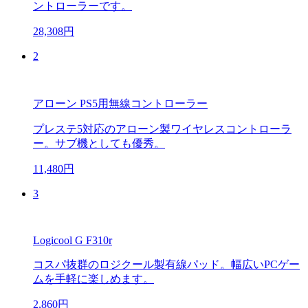
ントローラーです。
28,308円
2
アローン PS5用無線コントローラー
プレステ5対応のアローン製ワイヤレスコントローラ
ー。サブ機としても優秀。
11,480円
3
Logicool G F310r
コスパ抜群のロジクール製有線パッド。幅広いPCゲー
ムを手軽に楽しめます。
2,860円