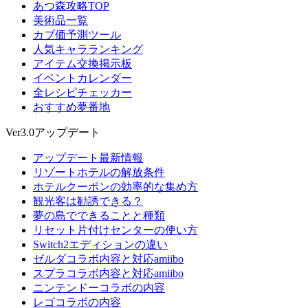
あつ森攻略TOP
美術品一覧
カブ価予測ツール
人気キャラランキング
アイテム交換掲示板
イベントカレンダー
全レシピチェッカー
おすすめ夢番地
Ver3.0アップデート
アップデート最新情報
リゾートホテルの解放条件
ホテルクーポンの効率的な集め方
観光客は勧誘できる？
夢の島でできることと種類
リセット片付けセンターの使い方
Switch2エディションの違い
ゼルダコラボ内容と対応amiibo
スプラコラボ内容と対応amiibo
ニンテンドーコラボの内容
レゴコラボの内容