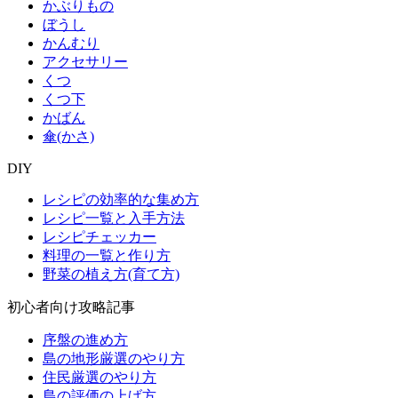
かぶりもの
ぼうし
かんむり
アクセサリー
くつ
くつ下
かばん
傘(かさ)
DIY
レシピの効率的な集め方
レシピ一覧と入手方法
レシピチェッカー
料理の一覧と作り方
野菜の植え方(育て方)
初心者向け攻略記事
序盤の進め方
島の地形厳選のやり方
住民厳選のやり方
島の評価の上げ方