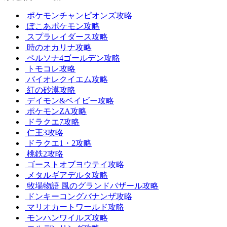
ポケモンチャンピオンズ攻略
ぽこあポケモン攻略
スプラレイダース攻略
時のオカリナ攻略
ペルソナ4ゴールデン攻略
トモコレ攻略
バイオレクイエム攻略
紅の砂漠攻略
デイモン&ベイビー攻略
ポケモンZA攻略
ドラクエ7攻略
仁王3攻略
ドラクエ1・2攻略
桃鉄2攻略
ゴーストオブヨウテイ攻略
メタルギアデルタ攻略
牧場物語 風のグランドバザール攻略
ドンキーコングバナンザ攻略
マリオカートワールド攻略
モンハンワイルズ攻略