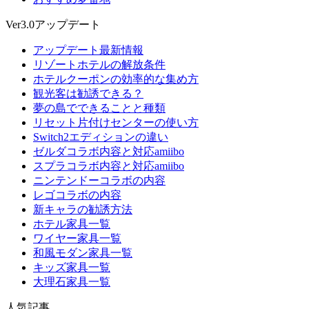
Ver3.0アップデート
アップデート最新情報
リゾートホテルの解放条件
ホテルクーポンの効率的な集め方
観光客は勧誘できる？
夢の島でできることと種類
リセット片付けセンターの使い方
Switch2エディションの違い
ゼルダコラボ内容と対応amiibo
スプラコラボ内容と対応amiibo
ニンテンドーコラボの内容
レゴコラボの内容
新キャラの勧誘方法
ホテル家具一覧
ワイヤー家具一覧
和風モダン家具一覧
キッズ家具一覧
大理石家具一覧
人気記事