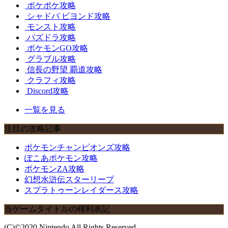
ポケポケ攻略
シャドバ ビヨンド攻略
モンスト攻略
パズドラ攻略
ポケモンGO攻略
グラブル攻略
信長の野望 覇道攻略
クラフィ攻略
Discord攻略
一覧を見る
注目の攻略記事
ポケモンチャンピオンズ攻略
ぽこあポケモン攻略
ポケモンZA攻略
幻想水滸伝スターリープ
スプラトゥーンレイダース攻略
当ゲームタイトルの権利表記
(C)©2020 Nintendo All Rights Reserved.