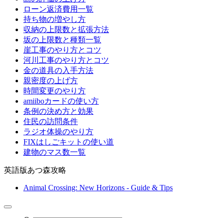
ローン返済費用一覧
持ち物の増やし方
収納の上限数と拡張方法
坂の上限数と種類一覧
崖工事のやり方とコツ
河川工事のやり方とコツ
金の道具の入手方法
親密度の上げ方
時間変更のやり方
amiiboカードの使い方
条例の決め方と効果
住民の訪問条件
ラジオ体操のやり方
FIXはしごキットの使い道
建物のマス数一覧
英語版あつ森攻略
Animal Crossing: New Horizons - Guide & Tips