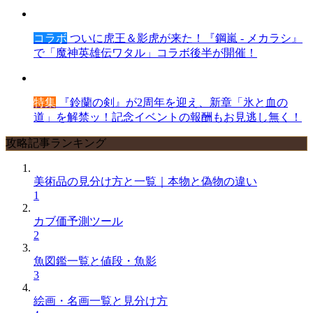
コラボ
ついに虎王＆影虎が来た！『鋼嵐 - メカラシ』
で「魔神英雄伝ワタル」コラボ後半が開催！
特集
『鈴蘭の剣』が2周年を迎え、新章「氷と血の
道」を解禁ッ！記念イベントの報酬もお見逃し無く！
攻略記事ランキング
美術品の見分け方と一覧｜本物と偽物の違い
1
カブ価予測ツール
2
魚図鑑一覧と値段・魚影
3
絵画・名画一覧と見分け方