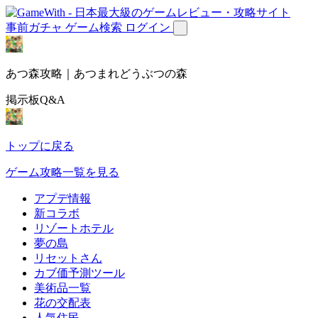
事前ガチャ
ゲーム検索
ログイン
あつ森攻略｜あつまれどうぶつの森
掲示板Q&A
トップに戻る
ゲーム攻略一覧を見る
アプデ情報
新コラボ
リゾートホテル
夢の島
リセットさん
カブ価予測ツール
美術品一覧
花の交配表
人気住民