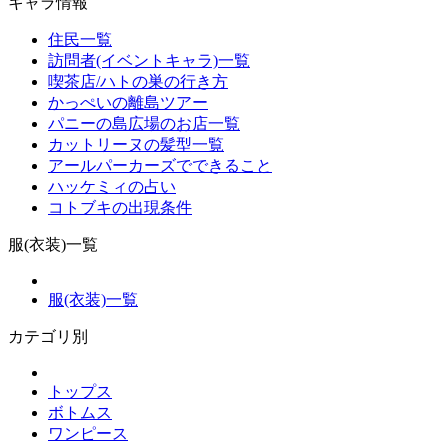
キャラ情報
住民一覧
訪問者(イベントキャラ)一覧
喫茶店/ハトの巣の行き方
かっぺいの離島ツアー
パニーの島広場のお店一覧
カットリーヌの髪型一覧
アールパーカーズでできること
ハッケミィの占い
コトブキの出現条件
服(衣装)一覧
服(衣装)一覧
カテゴリ別
トップス
ボトムス
ワンピース