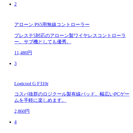
2
アローン PS5用無線コントローラー
プレステ5対応のアローン製ワイヤレスコントローラ
ー。サブ機としても優秀。
11,480円
3
Logicool G F310r
コスパ抜群のロジクール製有線パッド。幅広いPCゲー
ムを手軽に楽しめます。
2,860円
4