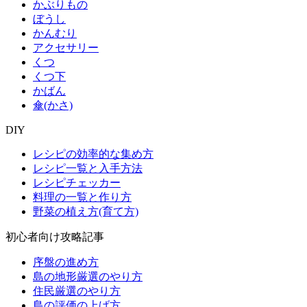
かぶりもの
ぼうし
かんむり
アクセサリー
くつ
くつ下
かばん
傘(かさ)
DIY
レシピの効率的な集め方
レシピ一覧と入手方法
レシピチェッカー
料理の一覧と作り方
野菜の植え方(育て方)
初心者向け攻略記事
序盤の進め方
島の地形厳選のやり方
住民厳選のやり方
島の評価の上げ方