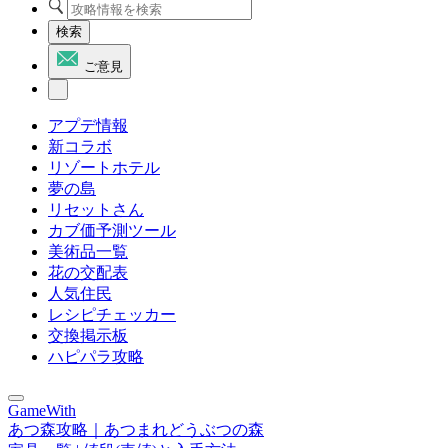
検索
ご意見
アプデ情報
新コラボ
リゾートホテル
夢の島
リセットさん
カブ価予測ツール
美術品一覧
花の交配表
人気住民
レシピチェッカー
交換掲示板
ハピパラ攻略
GameWith
あつ森攻略｜あつまれどうぶつの森