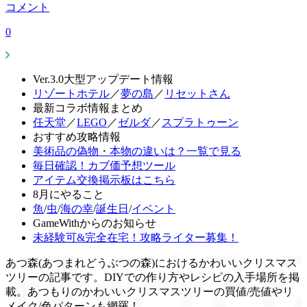
コメント
0
Ver.3.0大型アップデート情報
リゾートホテル
／
夢の島
／
リセットさん
最新コラボ情報まとめ
任天堂
／
LEGO
／
ゼルダ
／
スプラトゥーン
おすすめ攻略情報
美術品の偽物・本物の違いは？一覧で見る
毎日確認！カブ価予想ツール
アイテム交換掲示板はこちら
8月にやること
魚
/
虫
/
海の幸
/
誕生日
/
イベント
GameWithからのお知らせ
未経験可&完全在宅！攻略ライター募集！
あつ森(あつまれどうぶつの森)におけるかわいいクリスマス
ツリーの記事です。DIYでの作り方やレシピの入手場所を掲
載。あつもりのかわいいクリスマスツリーの買値/売値やリ
メイク/色パターンも網羅！