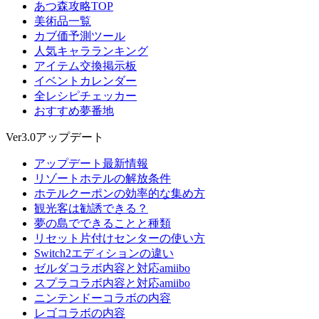
あつ森攻略TOP
美術品一覧
カブ価予測ツール
人気キャラランキング
アイテム交換掲示板
イベントカレンダー
全レシピチェッカー
おすすめ夢番地
Ver3.0アップデート
アップデート最新情報
リゾートホテルの解放条件
ホテルクーポンの効率的な集め方
観光客は勧誘できる？
夢の島でできることと種類
リセット片付けセンターの使い方
Switch2エディションの違い
ゼルダコラボ内容と対応amiibo
スプラコラボ内容と対応amiibo
ニンテンドーコラボの内容
レゴコラボの内容