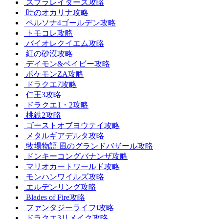
スプラレイダース攻略
時のオカリナ攻略
ペルソナ4ゴールデン攻略
トモコレ攻略
バイオレクイエム攻略
紅の砂漠攻略
デイモン&ベイビー攻略
ポケモンZA攻略
ドラクエ7攻略
仁王3攻略
ドラクエ1・2攻略
桃鉄2攻略
ゴーストオブヨウテイ攻略
メタルギアデルタ攻略
牧場物語 風のグランドバザール攻略
ドンキーコングバナンザ攻略
マリオカートワールド攻略
モンハンワイルズ攻略
エルデンリング攻略
Blades of Fire攻略
ファンタジーライフi攻略
ドラクエ3リメイク攻略