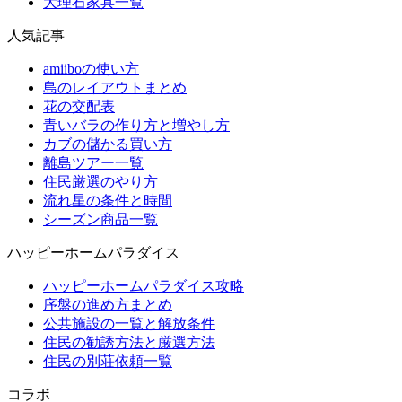
大理石家具一覧
人気記事
amiiboの使い方
島のレイアウトまとめ
花の交配表
青いバラの作り方と増やし方
カブの儲かる買い方
離島ツアー一覧
住民厳選のやり方
流れ星の条件と時間
シーズン商品一覧
ハッピーホームパラダイス
ハッピーホームパラダイス攻略
序盤の進め方まとめ
公共施設の一覧と解放条件
住民の勧誘方法と厳選方法
住民の別荘依頼一覧
コラボ