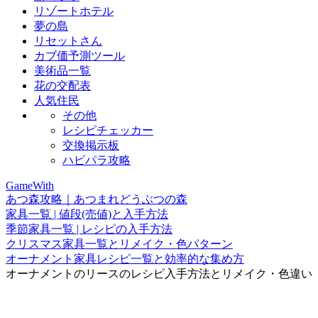
リゾートホテル
夢の島
リセットさん
カブ価予測ツール
美術品一覧
花の交配表
人気住民
その他
レシピチェッカー
交換掲示板
ハピパラ攻略
GameWith
あつ森攻略｜あつまれどうぶつの森
家具一覧 | 値段(売値)と入手方法
季節家具一覧 | レシピの入手方法
クリスマス家具一覧とリメイク・色パターン
オーナメント家具レシピ一覧と効率的な集め方
オーナメントのリースのレシピ入手方法とリメイク・色違い