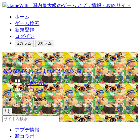
ホーム
ゲーム検索
新規登録
ログイン
2カラム
3カラム
あつ森攻略｜あつまれどうぶつの森
他の攻略
コミュ
掲示板
アプデ情報
新コラボ