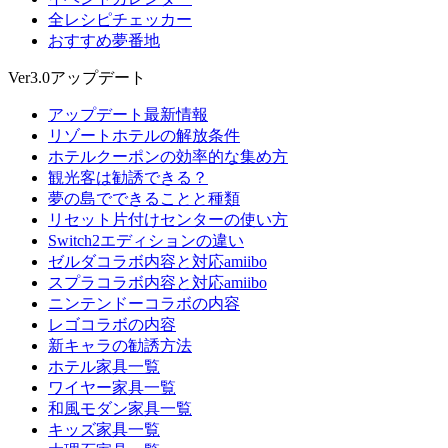
全レシピチェッカー
おすすめ夢番地
Ver3.0アップデート
アップデート最新情報
リゾートホテルの解放条件
ホテルクーポンの効率的な集め方
観光客は勧誘できる？
夢の島でできることと種類
リセット片付けセンターの使い方
Switch2エディションの違い
ゼルダコラボ内容と対応amiibo
スプラコラボ内容と対応amiibo
ニンテンドーコラボの内容
レゴコラボの内容
新キャラの勧誘方法
ホテル家具一覧
ワイヤー家具一覧
和風モダン家具一覧
キッズ家具一覧