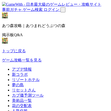
事前ガチャ
ゲーム検索
ログイン
あつ森攻略｜あつまれどうぶつの森
掲示板Q&A
トップに戻る
ゲーム攻略一覧を見る
アプデ情報
新コラボ
リゾートホテル
夢の島
リセットさん
カブ価予測ツール
美術品一覧
花の交配表
人気住民