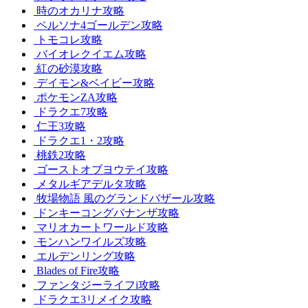
時のオカリナ攻略
ペルソナ4ゴールデン攻略
トモコレ攻略
バイオレクイエム攻略
紅の砂漠攻略
デイモン&ベイビー攻略
ポケモンZA攻略
ドラクエ7攻略
仁王3攻略
ドラクエ1・2攻略
桃鉄2攻略
ゴーストオブヨウテイ攻略
メタルギアデルタ攻略
牧場物語 風のグランドバザール攻略
ドンキーコングバナンザ攻略
マリオカートワールド攻略
モンハンワイルズ攻略
エルデンリング攻略
Blades of Fire攻略
ファンタジーライフi攻略
ドラクエ3リメイク攻略