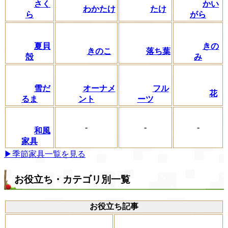
さく
かい
わかたけ
たけ
ら
がら
夏貝
きの
きのこ
落ち葉
殻
み
フル
雪だ
オーナメ
花
ーツ
るま
ント
-
-
-
和風
家具
▶季節家具一覧を見る
お役立ち・カテゴリ別一覧
お役立ち記事