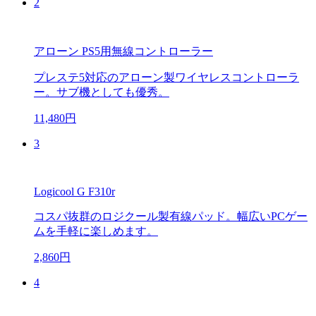
2
アローン PS5用無線コントローラー
プレステ5対応のアローン製ワイヤレスコントローラ
ー。サブ機としても優秀。
11,480円
3
Logicool G F310r
コスパ抜群のロジクール製有線パッド。幅広いPCゲー
ムを手軽に楽しめます。
2,860円
4