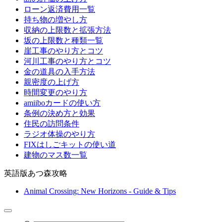
ローン返済費用一覧
持ち物の増やし方
収納の上限数と拡張方法
坂の上限数と種類一覧
崖工事のやり方とコツ
河川工事のやり方とコツ
金の道具の入手方法
親密度の上げ方
時間変更のやり方
amiiboカードの使い方
条例の決め方と効果
住民の訪問条件
ラジオ体操のやり方
FIXはしごキットの使い道
建物のマス数一覧
英語版あつ森攻略
Animal Crossing: New Horizons - Guide & Tips