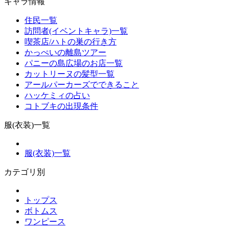
キャラ情報
住民一覧
訪問者(イベントキャラ)一覧
喫茶店/ハトの巣の行き方
かっぺいの離島ツアー
パニーの島広場のお店一覧
カットリーヌの髪型一覧
アールパーカーズでできること
ハッケミィの占い
コトブキの出現条件
服(衣装)一覧
服(衣装)一覧
カテゴリ別
トップス
ボトムス
ワンピース