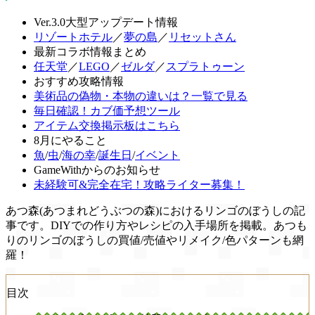
Ver.3.0大型アップデート情報
リゾートホテル
／
夢の島
／
リセットさん
最新コラボ情報まとめ
任天堂
／
LEGO
／
ゼルダ
／
スプラトゥーン
おすすめ攻略情報
美術品の偽物・本物の違いは？一覧で見る
毎日確認！カブ価予想ツール
アイテム交換掲示板はこちら
8月にやること
魚
/
虫
/
海の幸
/
誕生日
/
イベント
GameWithからのお知らせ
未経験可&完全在宅！攻略ライター募集！
あつ森(あつまれどうぶつの森)におけるリンゴのぼうしの記
事です。DIYでの作り方やレシピの入手場所を掲載。あつも
りのリンゴのぼうしの買値/売値やリメイク/色パターンも網
羅！
目次