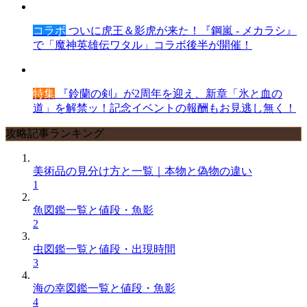
コラボ
ついに虎王＆影虎が来た！『鋼嵐 - メカラシ』
で「魔神英雄伝ワタル」コラボ後半が開催！
特集
『鈴蘭の剣』が2周年を迎え、新章「氷と血の
道」を解禁ッ！記念イベントの報酬もお見逃し無く！
攻略記事ランキング
美術品の見分け方と一覧｜本物と偽物の違い
1
魚図鑑一覧と値段・魚影
2
虫図鑑一覧と値段・出現時間
3
海の幸図鑑一覧と値段・魚影
4