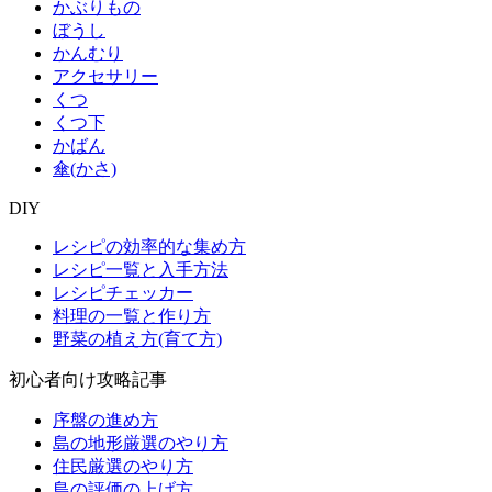
かぶりもの
ぼうし
かんむり
アクセサリー
くつ
くつ下
かばん
傘(かさ)
DIY
レシピの効率的な集め方
レシピ一覧と入手方法
レシピチェッカー
料理の一覧と作り方
野菜の植え方(育て方)
初心者向け攻略記事
序盤の進め方
島の地形厳選のやり方
住民厳選のやり方
島の評価の上げ方