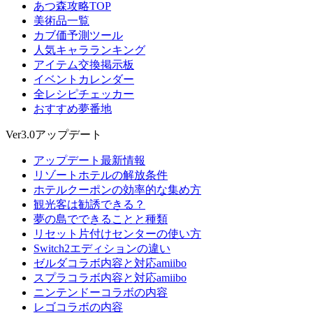
あつ森攻略TOP
美術品一覧
カブ価予測ツール
人気キャラランキング
アイテム交換掲示板
イベントカレンダー
全レシピチェッカー
おすすめ夢番地
Ver3.0アップデート
アップデート最新情報
リゾートホテルの解放条件
ホテルクーポンの効率的な集め方
観光客は勧誘できる？
夢の島でできることと種類
リセット片付けセンターの使い方
Switch2エディションの違い
ゼルダコラボ内容と対応amiibo
スプラコラボ内容と対応amiibo
ニンテンドーコラボの内容
レゴコラボの内容