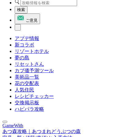
検索
ご意見
アプデ情報
新コラボ
リゾートホテル
夢の島
リセットさん
カブ価予測ツール
美術品一覧
花の交配表
人気住民
レシピチェッカー
交換掲示板
ハピパラ攻略
GameWith
あつ森攻略｜あつまれどうぶつの森