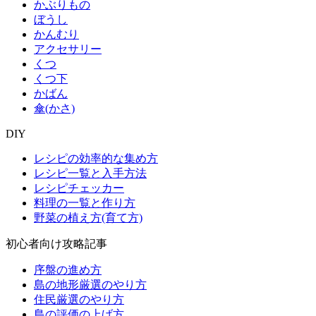
かぶりもの
ぼうし
かんむり
アクセサリー
くつ
くつ下
かばん
傘(かさ)
DIY
レシピの効率的な集め方
レシピ一覧と入手方法
レシピチェッカー
料理の一覧と作り方
野菜の植え方(育て方)
初心者向け攻略記事
序盤の進め方
島の地形厳選のやり方
住民厳選のやり方
島の評価の上げ方