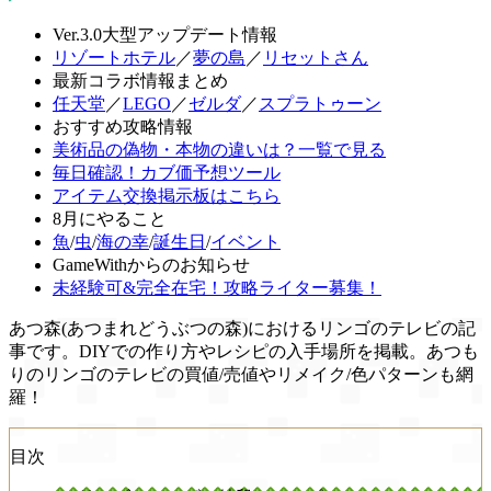
Ver.3.0大型アップデート情報
リゾートホテル
／
夢の島
／
リセットさん
最新コラボ情報まとめ
任天堂
／
LEGO
／
ゼルダ
／
スプラトゥーン
おすすめ攻略情報
美術品の偽物・本物の違いは？一覧で見る
毎日確認！カブ価予想ツール
アイテム交換掲示板はこちら
8月にやること
魚
/
虫
/
海の幸
/
誕生日
/
イベント
GameWithからのお知らせ
未経験可&完全在宅！攻略ライター募集！
あつ森(あつまれどうぶつの森)におけるリンゴのテレビの記
事です。DIYでの作り方やレシピの入手場所を掲載。あつも
りのリンゴのテレビの買値/売値やリメイク/色パターンも網
羅！
目次