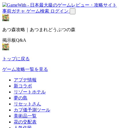
事前ガチャ
ゲーム検索
ログイン
あつ森攻略｜あつまれどうぶつの森
掲示板Q&A
トップに戻る
ゲーム攻略一覧を見る
アプデ情報
新コラボ
リゾートホテル
夢の島
リセットさん
カブ価予測ツール
美術品一覧
花の交配表
人気住民