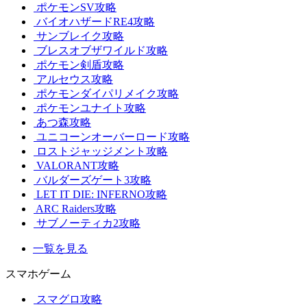
ポケモンSV攻略
バイオハザードRE4攻略
サンブレイク攻略
ブレスオブザワイルド攻略
ポケモン剣盾攻略
アルセウス攻略
ポケモンダイパリメイク攻略
ポケモンユナイト攻略
あつ森攻略
ユニコーンオーバーロード攻略
ロストジャッジメント攻略
VALORANT攻略
バルダーズゲート3攻略
LET IT DIE: INFERNO攻略
ARC Raiders攻略
サブノーティカ2攻略
一覧を見る
スマホゲーム
スマグロ攻略