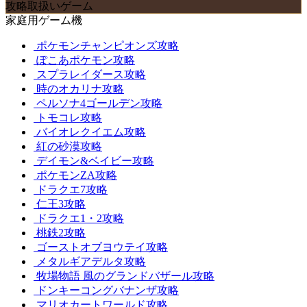
攻略取扱いゲーム
家庭用ゲーム機
ポケモンチャンピオンズ攻略
ぽこあポケモン攻略
スプラレイダース攻略
時のオカリナ攻略
ペルソナ4ゴールデン攻略
トモコレ攻略
バイオレクイエム攻略
紅の砂漠攻略
デイモン&ベイビー攻略
ポケモンZA攻略
ドラクエ7攻略
仁王3攻略
ドラクエ1・2攻略
桃鉄2攻略
ゴーストオブヨウテイ攻略
メタルギアデルタ攻略
牧場物語 風のグランドバザール攻略
ドンキーコングバナンザ攻略
マリオカートワールド攻略