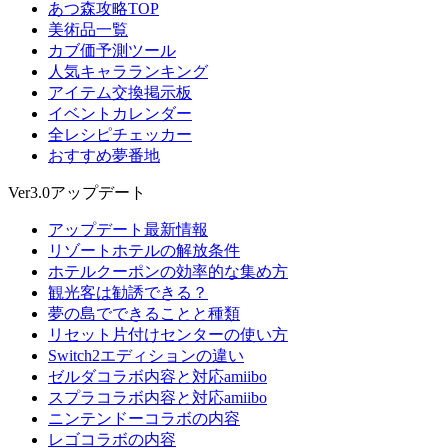
あつ森攻略TOP
美術品一覧
カブ価予測ツール
人気キャラランキング
アイテム交換掲示板
イベントカレンダー
全レシピチェッカー
おすすめ夢番地
Ver3.0アップデート
アップデート最新情報
リゾートホテルの解放条件
ホテルクーポンの効率的な集め方
観光客は勧誘できる？
夢の島でできることと種類
リセット片付けセンターの使い方
Switch2エディションの違い
ゼルダコラボ内容と対応amiibo
スプラコラボ内容と対応amiibo
ニンテンドーコラボの内容
レゴコラボの内容