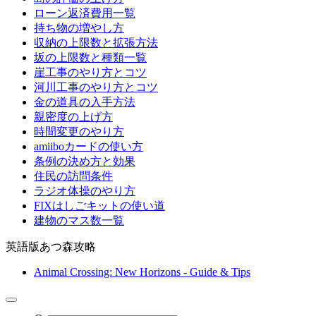
ローン返済費用一覧
持ち物の増やし方
収納の上限数と拡張方法
坂の上限数と種類一覧
崖工事のやり方とコツ
河川工事のやり方とコツ
金の道具の入手方法
親密度の上げ方
時間変更のやり方
amiiboカードの使い方
条例の決め方と効果
住民の訪問条件
ラジオ体操のやり方
FIXはしごキットの使い道
建物のマス数一覧
英語版あつ森攻略
Animal Crossing: New Horizons - Guide & Tips