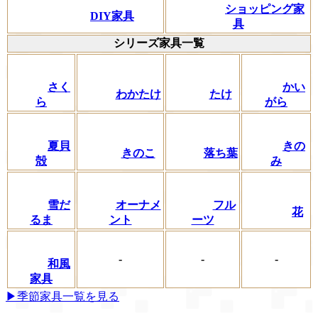
ショッピング家
DIY家具
具
シリーズ家具一覧
さく
かい
わかたけ
たけ
ら
がら
夏貝
きの
きのこ
落ち葉
殻
み
フル
雪だ
オーナメ
花
ーツ
るま
ント
-
-
-
和風
家具
▶季節家具一覧を見る