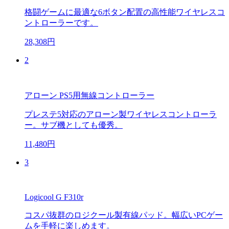
格闘ゲームに最適な6ボタン配置の高性能ワイヤレスコ
ントローラーです。
28,308円
2
アローン PS5用無線コントローラー
プレステ5対応のアローン製ワイヤレスコントローラ
ー。サブ機としても優秀。
11,480円
3
Logicool G F310r
コスパ抜群のロジクール製有線パッド。幅広いPCゲー
ムを手軽に楽しめます。