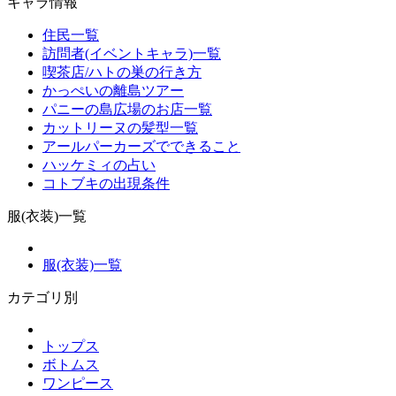
キャラ情報
住民一覧
訪問者(イベントキャラ)一覧
喫茶店/ハトの巣の行き方
かっぺいの離島ツアー
パニーの島広場のお店一覧
カットリーヌの髪型一覧
アールパーカーズでできること
ハッケミィの占い
コトブキの出現条件
服(衣装)一覧
服(衣装)一覧
カテゴリ別
トップス
ボトムス
ワンピース