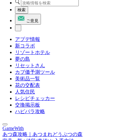
検索
ご意見
アプデ情報
新コラボ
リゾートホテル
夢の島
リセットさん
カブ価予測ツール
美術品一覧
花の交配表
人気住民
レシピチェッカー
交換掲示板
ハピパラ攻略
GameWith
あつ森攻略｜あつまれどうぶつの森