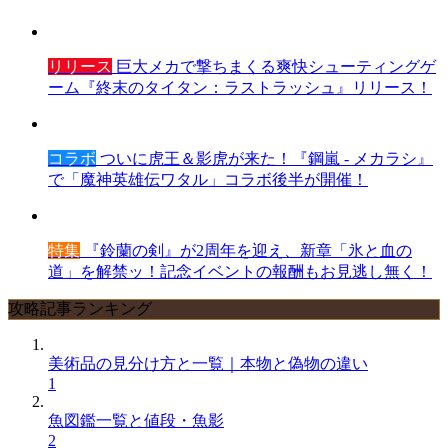
リリース
巨大メカで撃ちまくる爽快シューティングゲ
ーム『終末のタイタン：ラストラッシュ』リリース！
コラボ
ついに虎王＆影虎が来た！『鋼嵐 - メカラシ』
で「魔神英雄伝ワタル」コラボ後半が開催！
特集
『鈴蘭の剣』が2周年を迎え、新章「氷と血の
道」を解禁ッ！記念イベントの報酬もお見逃し無く！
攻略記事ランキング
美術品の見分け方と一覧｜本物と偽物の違い
1
魚図鑑一覧と値段・魚影
2