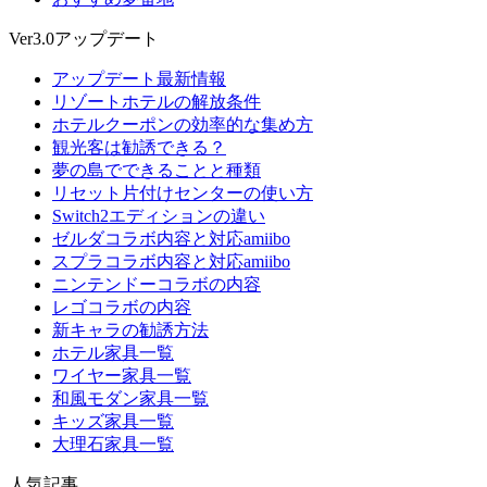
Ver3.0アップデート
アップデート最新情報
リゾートホテルの解放条件
ホテルクーポンの効率的な集め方
観光客は勧誘できる？
夢の島でできることと種類
リセット片付けセンターの使い方
Switch2エディションの違い
ゼルダコラボ内容と対応amiibo
スプラコラボ内容と対応amiibo
ニンテンドーコラボの内容
レゴコラボの内容
新キャラの勧誘方法
ホテル家具一覧
ワイヤー家具一覧
和風モダン家具一覧
キッズ家具一覧
大理石家具一覧
人気記事