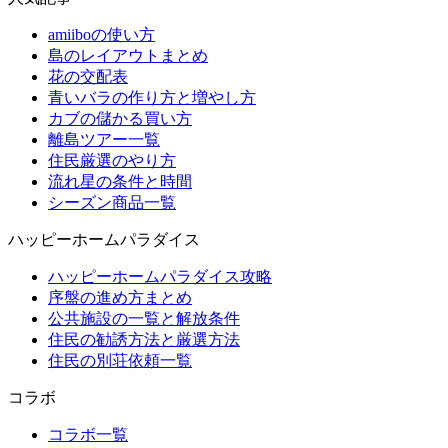
amiiboの使い方
島のレイアウトまとめ
花の交配表
青いバラの作り方と増やし方
カブの儲かる買い方
離島ツアー一覧
住民厳選のやり方
流れ星の条件と時間
シーズン商品一覧
ハッピーホームパラダイス
ハッピーホームパラダイス攻略
序盤の進め方まとめ
公共施設の一覧と解放条件
住民の勧誘方法と厳選方法
住民の別荘依頼一覧
コラボ
コラボ一覧