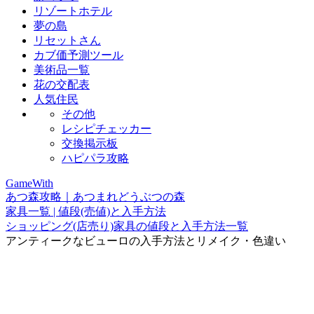
リゾートホテル
夢の島
リセットさん
カブ価予測ツール
美術品一覧
花の交配表
人気住民
その他
レシピチェッカー
交換掲示板
ハピパラ攻略
GameWith
あつ森攻略｜あつまれどうぶつの森
家具一覧 | 値段(売値)と入手方法
ショッピング(店売り)家具の値段と入手方法一覧
アンティークなビューロの入手方法とリメイク・色違い