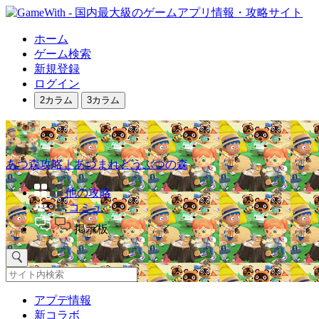
ホーム
ゲーム検索
新規登録
ログイン
2カラム
3カラム
あつ森攻略｜あつまれどうぶつの森
他の攻略
コミュ
掲示板
アプデ情報
新コラボ