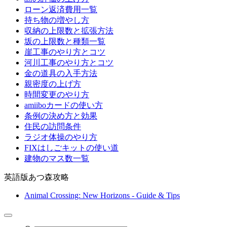
ローン返済費用一覧
持ち物の増やし方
収納の上限数と拡張方法
坂の上限数と種類一覧
崖工事のやり方とコツ
河川工事のやり方とコツ
金の道具の入手方法
親密度の上げ方
時間変更のやり方
amiiboカードの使い方
条例の決め方と効果
住民の訪問条件
ラジオ体操のやり方
FIXはしごキットの使い道
建物のマス数一覧
英語版あつ森攻略
Animal Crossing: New Horizons - Guide & Tips