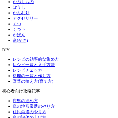
かぶりもの
ぼうし
かんむり
アクセサリー
くつ
くつ下
かばん
傘(かさ)
DIY
レシピの効率的な集め方
レシピ一覧と入手方法
レシピチェッカー
料理の一覧と作り方
野菜の植え方(育て方)
初心者向け攻略記事
序盤の進め方
島の地形厳選のやり方
住民厳選のやり方
島の評価の上げ方