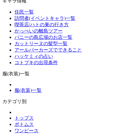
キャラ情報
住民一覧
訪問者(イベントキャラ)一覧
喫茶店/ハトの巣の行き方
かっぺいの離島ツアー
パニーの島広場のお店一覧
カットリーヌの髪型一覧
アールパーカーズでできること
ハッケミィの占い
コトブキの出現条件
服(衣装)一覧
服(衣装)一覧
カテゴリ別
トップス
ボトムス
ワンピース