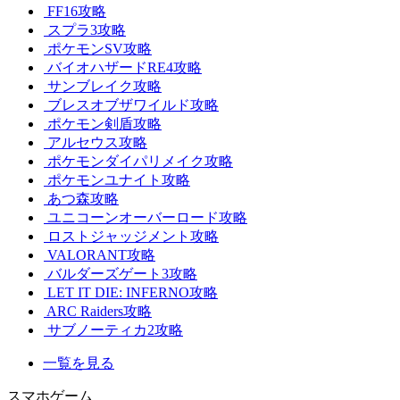
FF16攻略
スプラ3攻略
ポケモンSV攻略
バイオハザードRE4攻略
サンブレイク攻略
ブレスオブザワイルド攻略
ポケモン剣盾攻略
アルセウス攻略
ポケモンダイパリメイク攻略
ポケモンユナイト攻略
あつ森攻略
ユニコーンオーバーロード攻略
ロストジャッジメント攻略
VALORANT攻略
バルダーズゲート3攻略
LET IT DIE: INFERNO攻略
ARC Raiders攻略
サブノーティカ2攻略
一覧を見る
スマホゲーム