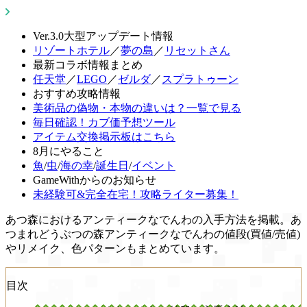
Ver.3.0大型アップデート情報
リゾートホテル
／
夢の島
／
リセットさん
最新コラボ情報まとめ
任天堂
／
LEGO
／
ゼルダ
／
スプラトゥーン
おすすめ攻略情報
美術品の偽物・本物の違いは？一覧で見る
毎日確認！カブ価予想ツール
アイテム交換掲示板はこちら
8月にやること
魚
/
虫
/
海の幸
/
誕生日
/
イベント
GameWithからのお知らせ
未経験可&完全在宅！攻略ライター募集！
あつ森におけるアンティークなでんわの入手方法を掲載。あ
つまれどうぶつの森アンティークなでんわの値段(買値/売値)
やリメイク、色パターンもまとめています。
目次