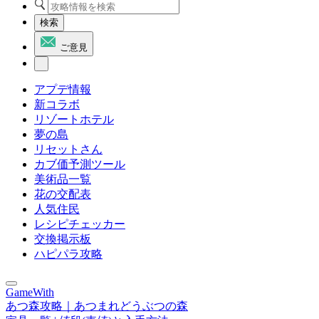
検索
ご意見
アプデ情報
新コラボ
リゾートホテル
夢の島
リセットさん
カブ価予測ツール
美術品一覧
花の交配表
人気住民
レシピチェッカー
交換掲示板
ハピパラ攻略
GameWith
あつ森攻略｜あつまれどうぶつの森