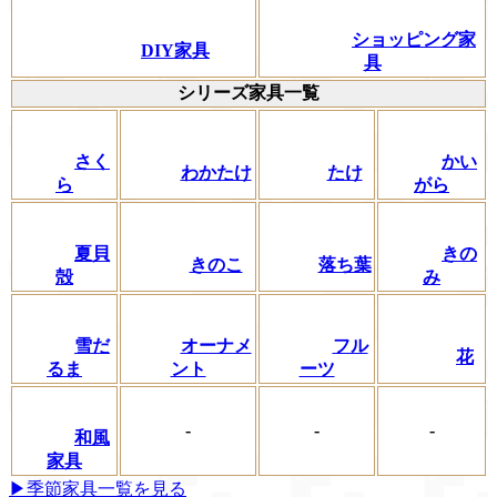
ショッピング家
DIY家具
具
シリーズ家具一覧
さく
かい
わかたけ
たけ
ら
がら
夏貝
きの
きのこ
落ち葉
殻
み
フル
雪だ
オーナメ
花
ーツ
るま
ント
-
-
-
和風
家具
▶季節家具一覧を見る