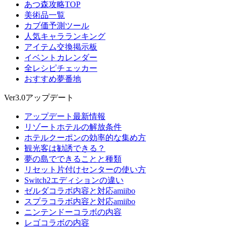
あつ森攻略TOP
美術品一覧
カブ価予測ツール
人気キャラランキング
アイテム交換掲示板
イベントカレンダー
全レシピチェッカー
おすすめ夢番地
Ver3.0アップデート
アップデート最新情報
リゾートホテルの解放条件
ホテルクーポンの効率的な集め方
観光客は勧誘できる？
夢の島でできることと種類
リセット片付けセンターの使い方
Switch2エディションの違い
ゼルダコラボ内容と対応amiibo
スプラコラボ内容と対応amiibo
ニンテンドーコラボの内容
レゴコラボの内容