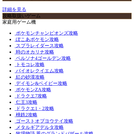
詳細を見る
攻略取扱いゲーム
家庭用ゲーム機
ポケモンチャンピオンズ攻略
ぽこあポケモン攻略
スプラレイダース攻略
時のオカリナ攻略
ペルソナ4ゴールデン攻略
トモコレ攻略
バイオレクイエム攻略
紅の砂漠攻略
デイモン&ベイビー攻略
ポケモンZA攻略
ドラクエ7攻略
仁王3攻略
ドラクエ1・2攻略
桃鉄2攻略
ゴーストオブヨウテイ攻略
メタルギアデルタ攻略
牧場物語 風のグランドバザール攻略