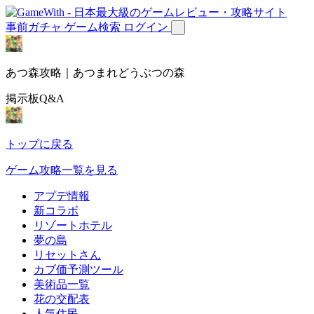
事前ガチャ
ゲーム検索
ログイン
あつ森攻略｜あつまれどうぶつの森
掲示板Q&A
トップに戻る
ゲーム攻略一覧を見る
アプデ情報
新コラボ
リゾートホテル
夢の島
リセットさん
カブ価予測ツール
美術品一覧
花の交配表
人気住民