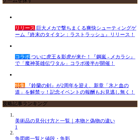
ゲームを探す
リリース
巨大メカで撃ちまくる爽快シューティングゲ
ーム『終末のタイタン：ラストラッシュ』リリース！
コラボ
ついに虎王＆影虎が来た！『鋼嵐 - メカラシ』
で「魔神英雄伝ワタル」コラボ後半が開催！
特集
『鈴蘭の剣』が2周年を迎え、新章「氷と血の
道」を解禁ッ！記念イベントの報酬もお見逃し無く！
攻略記事ランキング
美術品の見分け方と一覧｜本物と偽物の違い
1
魚図鑑一覧と値段・魚影