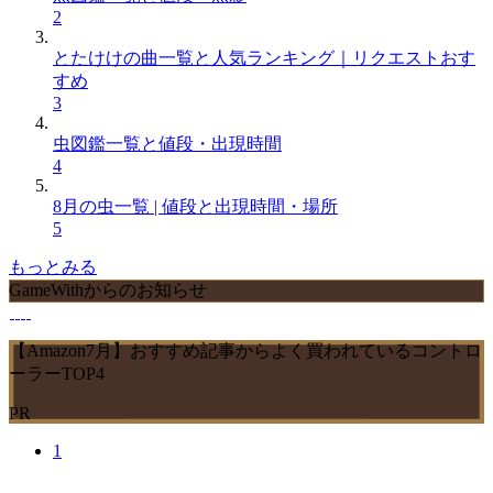
2
とたけけの曲一覧と人気ランキング｜リクエストおす
すめ
3
虫図鑑一覧と値段・出現時間
4
8月の虫一覧 | 値段と出現時間・場所
5
もっとみる
GameWithからのお知らせ
【Amazon7月】おすすめ記事からよく買われているコントロ
ーラーTOP4
PR
1