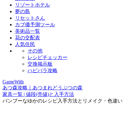
リゾートホテル
夢の島
リセットさん
カブ価予測ツール
美術品一覧
花の交配表
人気住民
その他
レシピチェッカー
交換掲示板
ハピパラ攻略
GameWith
あつ森攻略｜あつまれどうぶつの森
家具一覧 | 値段(売値)と入手方法
バンブーなゆかのレシピ入手方法とリメイク・色違い