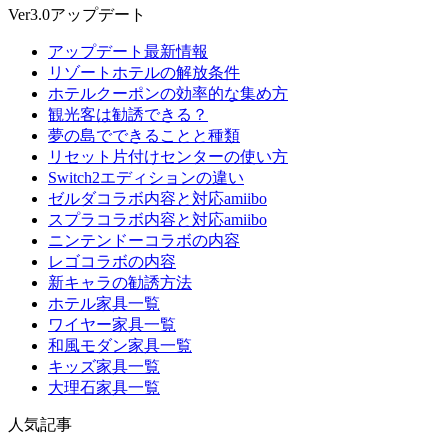
Ver3.0アップデート
アップデート最新情報
リゾートホテルの解放条件
ホテルクーポンの効率的な集め方
観光客は勧誘できる？
夢の島でできることと種類
リセット片付けセンターの使い方
Switch2エディションの違い
ゼルダコラボ内容と対応amiibo
スプラコラボ内容と対応amiibo
ニンテンドーコラボの内容
レゴコラボの内容
新キャラの勧誘方法
ホテル家具一覧
ワイヤー家具一覧
和風モダン家具一覧
キッズ家具一覧
大理石家具一覧
人気記事