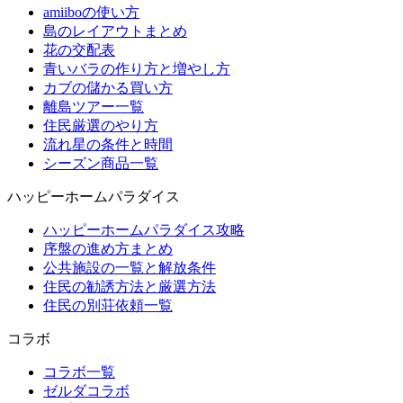
amiiboの使い方
島のレイアウトまとめ
花の交配表
青いバラの作り方と増やし方
カブの儲かる買い方
離島ツアー一覧
住民厳選のやり方
流れ星の条件と時間
シーズン商品一覧
ハッピーホームパラダイス
ハッピーホームパラダイス攻略
序盤の進め方まとめ
公共施設の一覧と解放条件
住民の勧誘方法と厳選方法
住民の別荘依頼一覧
コラボ
コラボ一覧
ゼルダコラボ