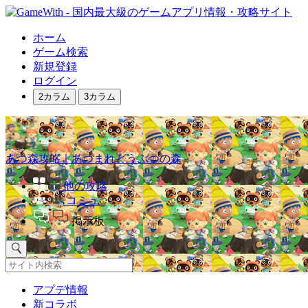
ホーム
ゲーム検索
新規登録
ログイン
2カラム
3カラム
あつ森攻略｜あつまれどうぶつの森
他の攻略
コミュ
掲示板
アプデ情報
新コラボ