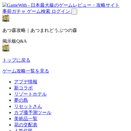
事前ガチャ
ゲーム検索
ログイン
あつ森攻略｜あつまれどうぶつの森
掲示板Q&A
トップに戻る
ゲーム攻略一覧を見る
アプデ情報
新コラボ
リゾートホテル
夢の島
リセットさん
カブ価予測ツール
美術品一覧
花の交配表
人気住民