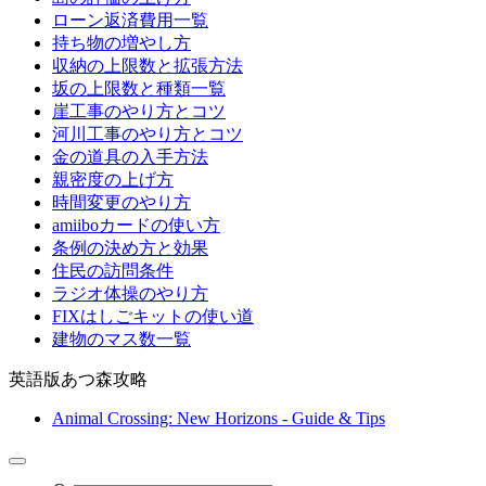
ローン返済費用一覧
持ち物の増やし方
収納の上限数と拡張方法
坂の上限数と種類一覧
崖工事のやり方とコツ
河川工事のやり方とコツ
金の道具の入手方法
親密度の上げ方
時間変更のやり方
amiiboカードの使い方
条例の決め方と効果
住民の訪問条件
ラジオ体操のやり方
FIXはしごキットの使い道
建物のマス数一覧
英語版あつ森攻略
Animal Crossing: New Horizons - Guide & Tips