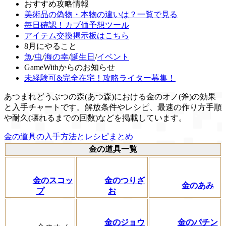
おすすめ攻略情報
美術品の偽物・本物の違いは？一覧で見る
毎日確認！カブ価予想ツール
アイテム交換掲示板はこちら
8月にやること
魚
/
虫
/
海の幸
/
誕生日
/
イベント
GameWithからのお知らせ
未経験可&完全在宅！攻略ライター募集！
あつまれどうぶつの森(あつ森)における金のオノ(斧)の効果
と入手チャートです。解放条件やレシピ、最速の作り方手順
や耐久(壊れるまでの回数)などを掲載しています。
金の道具の入手方法とレシピまとめ
金の道具一覧
金のスコッ
金のつりざ
金のあみ
プ
お
金のジョウ
金のパチン