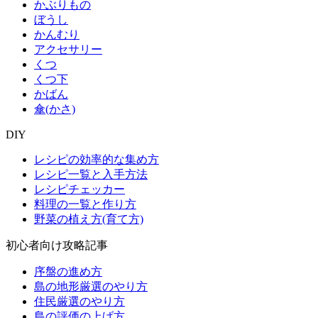
かぶりもの
ぼうし
かんむり
アクセサリー
くつ
くつ下
かばん
傘(かさ)
DIY
レシピの効率的な集め方
レシピ一覧と入手方法
レシピチェッカー
料理の一覧と作り方
野菜の植え方(育て方)
初心者向け攻略記事
序盤の進め方
島の地形厳選のやり方
住民厳選のやり方
島の評価の上げ方