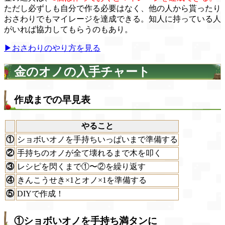
ただし必ずしも自分で作る必要はなく、他の人から貰ったり
おさわりでもマイレージを達成できる。知人に持っている人
がいれば協力してもらうのもあり。
▶おさわりのやり方を見る
金のオノの入手チャート
作成までの早見表
やること
①
ショボいオノを手持ちいっぱいまで準備する
②
手持ちのオノが全て壊れるまで木を叩く
③
レシピを閃くまで①〜②を繰り返す
④
きんこうせき×1とオノ×1を準備する
⑤
DIYで作成！
①ショボいオノを手持ち満タンに