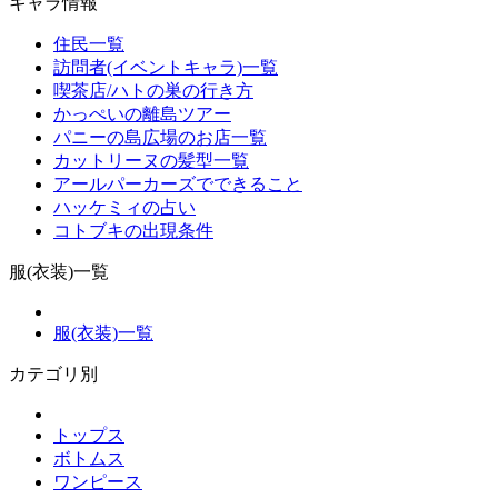
キャラ情報
住民一覧
訪問者(イベントキャラ)一覧
喫茶店/ハトの巣の行き方
かっぺいの離島ツアー
パニーの島広場のお店一覧
カットリーヌの髪型一覧
アールパーカーズでできること
ハッケミィの占い
コトブキの出現条件
服(衣装)一覧
服(衣装)一覧
カテゴリ別
トップス
ボトムス
ワンピース