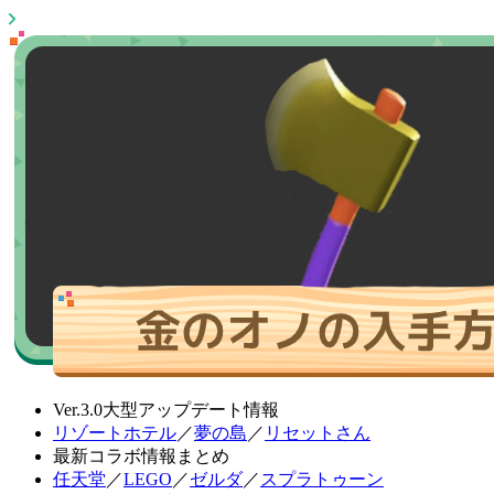
Ver.3.0大型アップデート情報
リゾートホテル
／
夢の島
／
リセットさん
最新コラボ情報まとめ
任天堂
／
LEGO
／
ゼルダ
／
スプラトゥーン