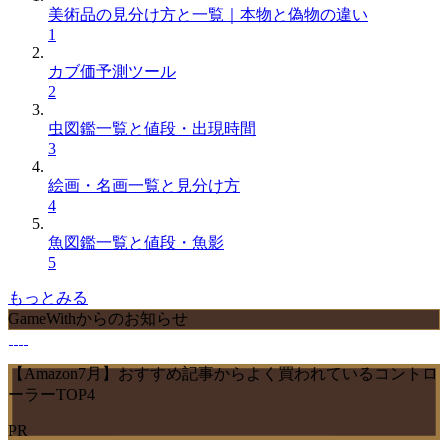
美術品の見分け方と一覧｜本物と偽物の違い
1
カブ価予測ツール
2
虫図鑑一覧と値段・出現時間
3
絵画・名画一覧と見分け方
4
魚図鑑一覧と値段・魚影
5
もっとみる
GameWithからのお知らせ
【Amazon7月】おすすめ記事からよく買われているコントロ
ーラーTOP4
PR