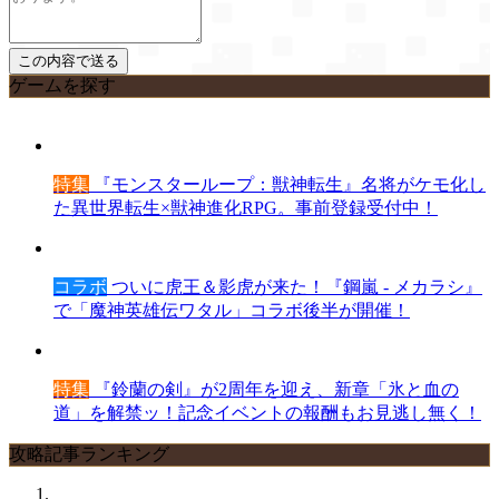
ゲームを探す
特集
『モンスターループ：獣神転生』名将がケモ化し
た異世界転生×獣神進化RPG。事前登録受付中！
コラボ
ついに虎王＆影虎が来た！『鋼嵐 - メカラシ』
で「魔神英雄伝ワタル」コラボ後半が開催！
特集
『鈴蘭の剣』が2周年を迎え、新章「氷と血の
道」を解禁ッ！記念イベントの報酬もお見逃し無く！
攻略記事ランキング