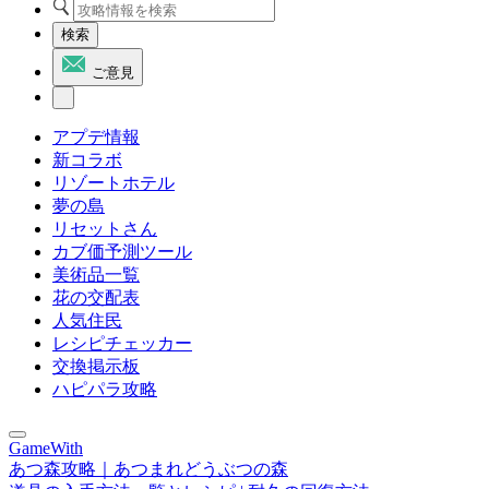
検索
ご意見
アプデ情報
新コラボ
リゾートホテル
夢の島
リセットさん
カブ価予測ツール
美術品一覧
花の交配表
人気住民
レシピチェッカー
交換掲示板
ハピパラ攻略
GameWith
あつ森攻略｜あつまれどうぶつの森