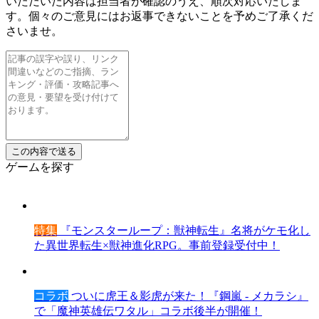
いただいた内容は担当者が確認のうえ、順次対応いたしま
す。個々のご意見にはお返事できないことを予めご了承くだ
さいませ。
ゲームを探す
特集
『モンスターループ：獣神転生』名将がケモ化し
た異世界転生×獣神進化RPG。事前登録受付中！
コラボ
ついに虎王＆影虎が来た！『鋼嵐 - メカラシ』
で「魔神英雄伝ワタル」コラボ後半が開催！