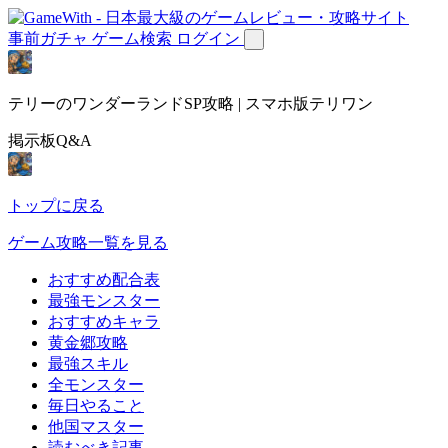
事前ガチャ
ゲーム検索
ログイン
テリーのワンダーランドSP攻略 | スマホ版テリワン
掲示板Q&A
トップに戻る
ゲーム攻略一覧を見る
おすすめ配合表
最強モンスター
おすすめキャラ
黄金郷攻略
最強スキル
全モンスター
毎日やること
他国マスター
読むべき記事