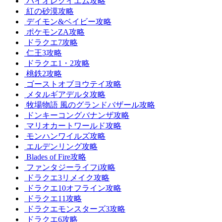
バイオレクイエム攻略
紅の砂漠攻略
デイモン&ベイビー攻略
ポケモンZA攻略
ドラクエ7攻略
仁王3攻略
ドラクエ1・2攻略
桃鉄2攻略
ゴーストオブヨウテイ攻略
メタルギアデルタ攻略
牧場物語 風のグランドバザール攻略
ドンキーコングバナンザ攻略
マリオカートワールド攻略
モンハンワイルズ攻略
エルデンリング攻略
Blades of Fire攻略
ファンタジーライフi攻略
ドラクエ3リメイク攻略
ドラクエ10オフライン攻略
ドラクエ11攻略
ドラクエモンスターズ3攻略
ドラクエ6攻略