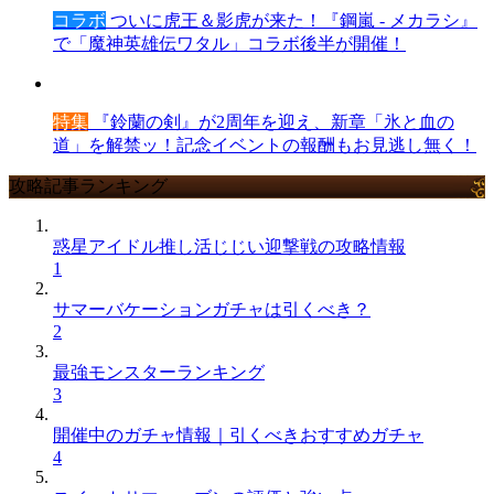
コラボ
ついに虎王＆影虎が来た！『鋼嵐 - メカラシ』
で「魔神英雄伝ワタル」コラボ後半が開催！
特集
『鈴蘭の剣』が2周年を迎え、新章「氷と血の
道」を解禁ッ！記念イベントの報酬もお見逃し無く！
攻略記事ランキング
惑星アイドル推し活じじい迎撃戦の攻略情報
1
サマーバケーションガチャは引くべき？
2
最強モンスターランキング
3
開催中のガチャ情報｜引くべきおすすめガチャ
4