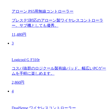
アローン PS5用無線コントローラー
プレステ5対応のアローン製ワイヤレスコントローラ
ー。サブ機としても優秀。
11,480円
3
Logicool G F310r
コスパ抜群のロジクール製有線パッド。幅広いPCゲー
ムを手軽に楽しめます。
2,860円
4
DualSense ワイヤレスコントローラー