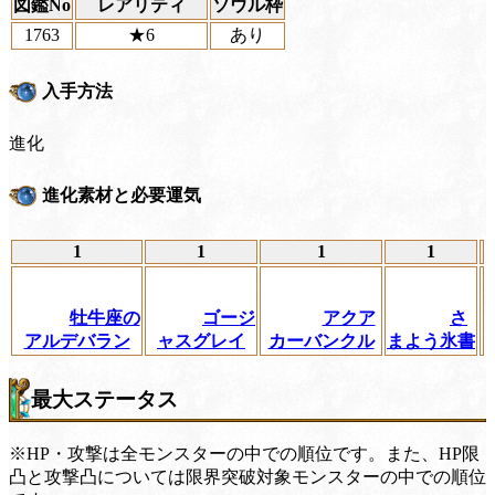
図鑑No
レアリティ
ソウル枠
1763
★6
あり
入手方法
進化
進化素材と必要運気
1
1
1
1
牡牛座の
ゴージ
アクア
さ
アルデバラン
ャスグレイ
カーバンクル
まよう氷書
最大ステータス
※HP・攻撃は全モンスターの中での順位です。また、HP限
凸と攻撃凸については限界突破対象モンスターの中での順位