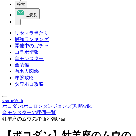
検索
ご意見
リセマラ当たり
最強ランキング
開催中のガチャ
コラボ情報
全モンスター
全装備
有名人図鑑
序盤攻略
タワポコ攻略
GameWith
ポコダン(ポコロンダンジョンズ)攻略wiki
全モンスターの評価一覧
牡羊座のムウの評価と強い点
【ポコダン】牡羊座のムウの