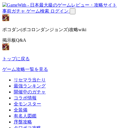
事前ガチャ
ゲーム検索
ログイン
ポコダン(ポコロンダンジョンズ)攻略wiki
掲示板Q&A
トップに戻る
ゲーム攻略一覧を見る
リセマラ当たり
最強ランキング
開催中のガチャ
コラボ情報
全モンスター
全装備
有名人図鑑
序盤攻略
タワポコ攻略