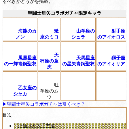
るべきかどうかを掲載。
聖闘士星矢コラボガチャ限定キャラ
海龍のカ
蠍
山羊座の
射手座
ノン
座のミロ
シュラ
のアイオロス
天
鳳凰星座
天馬星座
獅子座
秤座の童
の一輝青銅聖衣
の星矢青銅聖衣
のアイオリア
虎
牡
乙女座の
羊座のム
シャカ
ウ
▶聖闘士星矢コラボガチャは引くべき？
目次
評価点と入手方法