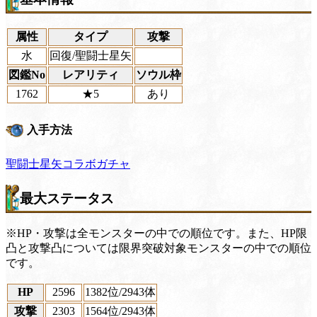
属性
タイプ
攻撃
水
回復/聖闘士星矢
図鑑No
レアリティ
ソウル枠
1762
★5
あり
入手方法
聖闘士星矢コラボガチャ
最大ステータス
※HP・攻撃は全モンスターの中での順位です。また、HP限
凸と攻撃凸については限界突破対象モンスターの中での順位
です。
HP
2596
1382位
/2943体
攻撃
2303
1564位
/2943体