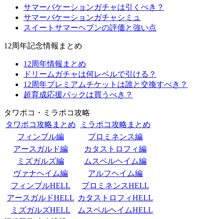
サマーバケーションガチャは引くべき？
サマーバケーションガチャシミュ
スイートサマーヘブンの評価と強い点
12周年記念情報まとめ
12周年情報まとめ
ドリームガチャは何レベルで引ける？
12周年プレミアムチケットは誰と交換すべき？
超育成応援パックは買うべき？
タワポコ・ミラポコ攻略
タワポコ攻略まとめ
ミラポコ攻略まとめ
フィンブル編
プロミネンス編
アースガルド編
カタストロフィ編
ミズガルズ編
ムスペルヘイム編
ヴァナヘイム編
アルフヘイム編
フィンブルHELL
プロミネンスHELL
アースガルドHELL
カタストロフィHELL
ミズガルズHELL
ムスペルヘイムHELL