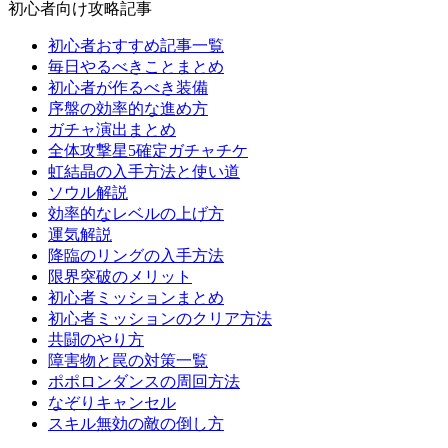
初心者向け攻略記事
初心者おすすめ記事一覧
毎日やるべきことまとめ
初心者が作るべき装備
序盤の効率的な進め方
ガチャ演出まとめ
全体攻撃星5確定ガチャチケ
虹結晶の入手方法と使い道
ソウル解説
効率的なレベルの上げ方
運気解説
降臨のリングの入手方法
限界突破のメリット
初心者ミッションまとめ
初心者ミッションのクリア方法
共闘のやり方
障害物と罠の対策一覧
ポポロンダンスの周回方法
なぞりキャンセル
スキル無効の敵の倒し方