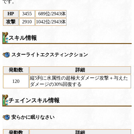
です。
HP
3455
689位
/2943体
攻撃
2910
1042位
/2943体
スキル情報
スターライトエクスティンクション
発動数
詳細
縦5列に水属性の超極大ダメージ攻撃＋与えた
120
ダメージの30%回復する
チェインスキル情報
安らかに眠りなさい
発動数
詳細