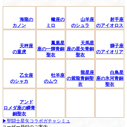
海龍の
蠍座の
山羊座
射手座
カノン
ミロ
のシュラ
のアイオロス
鳳凰星
天馬星
天秤座
獅子座
座の一輝青銅
座の星矢青銅
の童虎
のアイオリア
聖衣
聖衣
龍星座
白鳥星
乙女座
牡羊座
の紫龍青銅聖
座の氷河青銅
のシャカ
のムウ
衣
聖衣
アンド
ロメダ座の瞬青
銅聖衣
▶聖闘士星矢コラボガチャシミュ
ユーザー登録のご案内