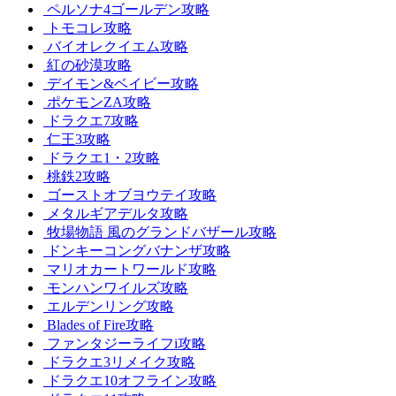
ペルソナ4ゴールデン攻略
トモコレ攻略
バイオレクイエム攻略
紅の砂漠攻略
デイモン&ベイビー攻略
ポケモンZA攻略
ドラクエ7攻略
仁王3攻略
ドラクエ1・2攻略
桃鉄2攻略
ゴーストオブヨウテイ攻略
メタルギアデルタ攻略
牧場物語 風のグランドバザール攻略
ドンキーコングバナンザ攻略
マリオカートワールド攻略
モンハンワイルズ攻略
エルデンリング攻略
Blades of Fire攻略
ファンタジーライフi攻略
ドラクエ3リメイク攻略
ドラクエ10オフライン攻略