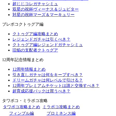
超じじコレガチャシミュ
双星の祝杯ヴィーナス＆ジュピター
対星の祝杯マーズ＆マーキュリー
ブレポコクトゥグア編
クトゥグア編攻略まとめ
レジェンドガチャは引くべき？
クトゥグア編レジェンドガチャシミュ
旧焔の支配者クトゥグア
12周年記念情報まとめ
12周年情報まとめ
引き直しガチャは何をキープすべき？
ドリームガチャは何レベルで引ける？
12周年プレミアムチケットは誰と交換すべき？
超育成応援パックは買うべき？
タワポコ・ミラポコ攻略
タワポコ攻略まとめ
ミラポコ攻略まとめ
フィンブル編
プロミネンス編