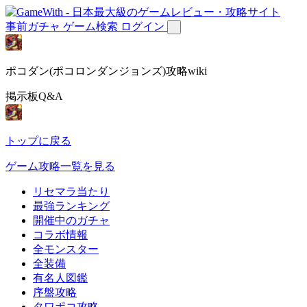
事前ガチャ
ゲーム検索
ログイン
ポコダン(ポコロンダンジョンズ)攻略wiki
掲示板Q&A
トップに戻る
ゲーム攻略一覧を見る
リセマラ当たり
最強ランキング
開催中のガチャ
コラボ情報
全モンスター
全装備
有名人図鑑
序盤攻略
タワポコ攻略