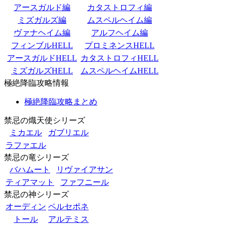
アースガルド編
カタストロフィ編
ミズガルズ編
ムスペルヘイム編
ヴァナヘイム編
アルフヘイム編
フィンブルHELL
プロミネンスHELL
アースガルドHELL
カタストロフィHELL
ミズガルズHELL
ムスペルヘイムHELL
極絶降臨攻略情報
極絶降臨攻略まとめ
禁忌の熾天使シリーズ
ミカエル
ガブリエル
ラファエル
禁忌の竜シリーズ
バハムート
リヴァイアサン
ティアマット
ファフニール
禁忌の神シリーズ
オーディン
ペルセポネ
トール
アルテミス