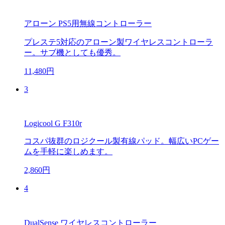
アローン PS5用無線コントローラー
プレステ5対応のアローン製ワイヤレスコントローラ
ー。サブ機としても優秀。
11,480円
3
Logicool G F310r
コスパ抜群のロジクール製有線パッド。幅広いPCゲー
ムを手軽に楽しめます。
2,860円
4
DualSense ワイヤレスコントローラー