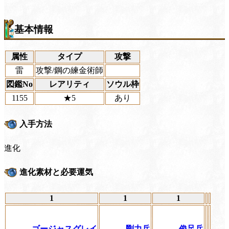
基本情報
属性
タイプ
攻撃
雷
攻撃/鋼の練金術師
図鑑No
レアリティ
ソウル枠
1155
★5
あり
入手方法
進化
進化素材と必要運気
1
1
1
ゴージャスグレイ
剛力兵
俊足兵