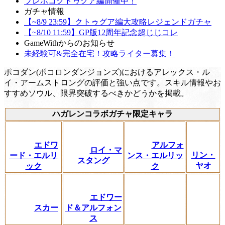
ブレポコクトゥグア編開催中！
ガチャ情報
【~8/9 23:59】クトゥグア編大攻略レジェンドガチャ
【~8/10 11:59】GP版12周年記念超じじコレ
GameWithからのお知らせ
未経験可&完全在宅！攻略ライター募集！
ポコダン(ポコロンダンジョンズ)におけるアレックス・ル
イ・アームストロングの評価と強い点です。スキル情報やお
すすめソウル、限界突破するべきかどうかを掲載。
ハガレンコラボガチャ限定キャラ
エドワ
アルフォ
ロイ・マ
リン・
ード・エルリ
ンス・エルリッ
スタング
ヤオ
ック
ク
エドワー
スカー
ド＆アルフォン
ス