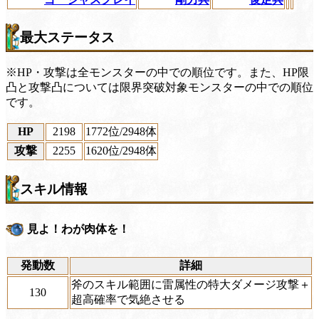
最大ステータス
※HP・攻撃は全モンスターの中での順位です。また、HP限
凸と攻撃凸については限界突破対象モンスターの中での順位
です。
HP
2198
1772位
/2948体
攻撃
2255
1620位
/2948体
スキル情報
見よ！わが肉体を！
発動数
詳細
斧のスキル範囲に雷属性の特大ダメージ攻撃＋
130
超高確率で気絶させる