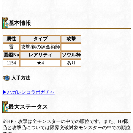
基本情報
属性
タイプ
攻撃
雷
攻撃/鋼の練金術師
図鑑No
レアリティ
ソウル枠
1154
★4
あり
入手方法
▶ハガレンコラボガチャ
最大ステータス
※HP・攻撃は全モンスターの中での順位です。また、HP限
凸と攻撃凸については限界突破対象モンスターの中での順位