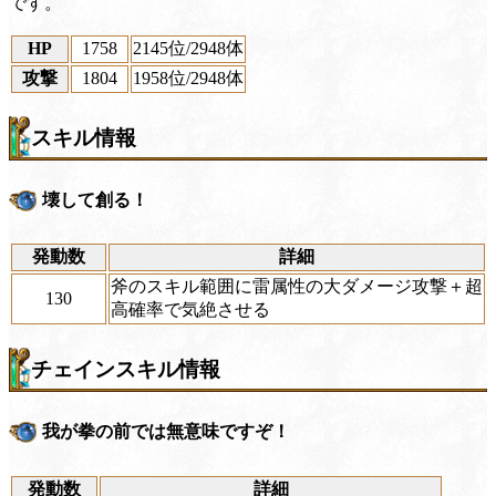
です。
HP
1758
2145位
/2948体
攻撃
1804
1958位
/2948体
スキル情報
壊して創る！
発動数
詳細
斧のスキル範囲に雷属性の大ダメージ攻撃＋超
130
高確率で気絶させる
チェインスキル情報
我が拳の前では無意味ですぞ！
発動数
詳細