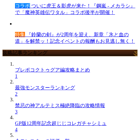
コラボ
ついに虎王＆影虎が来た！『鋼嵐 - メカラシ』
で「魔神英雄伝ワタル」コラボ後半が開催！
特集
『鈴蘭の剣』が2周年を迎え、新章「氷と血の
道」を解禁ッ！記念イベントの報酬もお見逃し無く！
攻略記事ランキング
ブレポコクトゥグア編攻略まとめ
1
最強モンスターランキング
2
禁忌の神アルテミス極絶降臨の攻略情報
3
GP版12周年記念超じじコレガチャシミュ
4