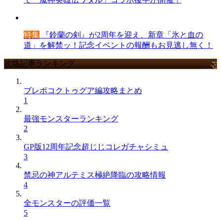
特集
『鈴蘭の剣』が2周年を迎え、新章「氷と血の
道」を解禁ッ！記念イベントの報酬もお見逃し無く！
攻略記事ランキング
ブレポコクトゥグア編攻略まとめ
1
最強モンスターランキング
2
GP版12周年記念超じじコレガチャシミュ
3
禁忌の神アルテミス極絶降臨の攻略情報
4
全モンスターの評価一覧
5