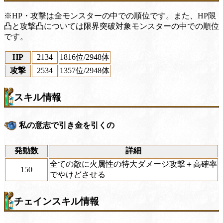
※HP・攻撃は全モンスターの中での順位です。また、HP限
凸と攻撃凸については限界突破対象モンスターの中での順位
です。
HP
2134
1816位
/2948体
攻撃
2534
1357位
/2948体
スキル情報
私の意志で引き金を引くの
発動数
詳細
全ての敵に火属性の特大ダメージ攻撃＋高確率
150
でやけどさせる
チェインスキル情報