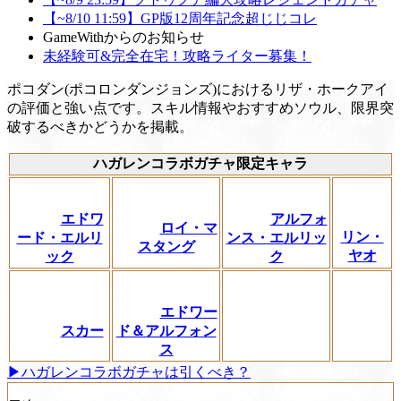
【~8/10 11:59】GP版12周年記念超じじコレ
GameWithからのお知らせ
未経験可&完全在宅！攻略ライター募集！
ポコダン(ポコロンダンジョンズ)におけるリザ・ホークアイ
の評価と強い点です。スキル情報やおすすめソウル、限界突
破するべきかどうかを掲載。
ハガレンコラボガチャ限定キャラ
エドワ
アルフォ
ロイ・マ
リン・
ード・エルリ
ンス・エルリッ
スタング
ヤオ
ック
ク
エドワー
スカー
ド＆アルフォン
ス
▶ハガレンコラボガチャは引くべき？