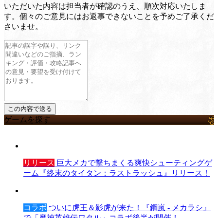
いただいた内容は担当者が確認のうえ、順次対応いたしま
す。個々のご意見にはお返事できないことを予めご了承くだ
さいませ。
ゲームを探す
リリース
巨大メカで撃ちまくる爽快シューティングゲ
ーム『終末のタイタン：ラストラッシュ』リリース！
コラボ
ついに虎王＆影虎が来た！『鋼嵐 - メカラシ』
で「魔神英雄伝ワタル」コラボ後半が開催！