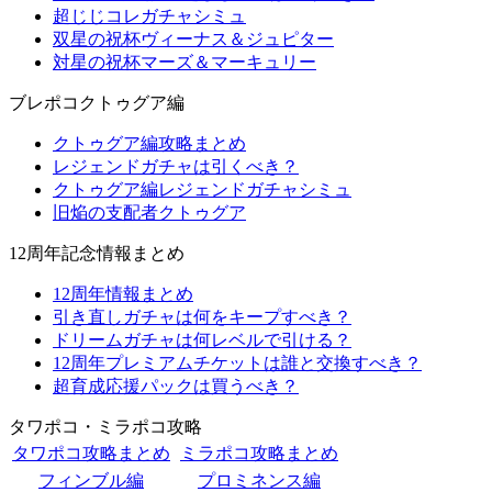
超じじコレガチャシミュ
双星の祝杯ヴィーナス＆ジュピター
対星の祝杯マーズ＆マーキュリー
ブレポコクトゥグア編
クトゥグア編攻略まとめ
レジェンドガチャは引くべき？
クトゥグア編レジェンドガチャシミュ
旧焔の支配者クトゥグア
12周年記念情報まとめ
12周年情報まとめ
引き直しガチャは何をキープすべき？
ドリームガチャは何レベルで引ける？
12周年プレミアムチケットは誰と交換すべき？
超育成応援パックは買うべき？
タワポコ・ミラポコ攻略
タワポコ攻略まとめ
ミラポコ攻略まとめ
フィンブル編
プロミネンス編