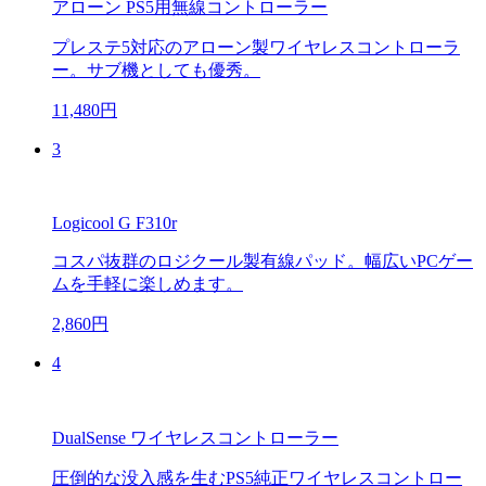
アローン PS5用無線コントローラー
プレステ5対応のアローン製ワイヤレスコントローラ
ー。サブ機としても優秀。
11,480円
3
Logicool G F310r
コスパ抜群のロジクール製有線パッド。幅広いPCゲー
ムを手軽に楽しめます。
2,860円
4
DualSense ワイヤレスコントローラー
圧倒的な没入感を生むPS5純正ワイヤレスコントロー