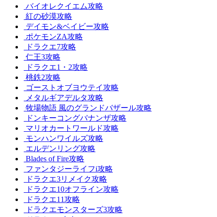
バイオレクイエム攻略
紅の砂漠攻略
デイモン&ベイビー攻略
ポケモンZA攻略
ドラクエ7攻略
仁王3攻略
ドラクエ1・2攻略
桃鉄2攻略
ゴーストオブヨウテイ攻略
メタルギアデルタ攻略
牧場物語 風のグランドバザール攻略
ドンキーコングバナンザ攻略
マリオカートワールド攻略
モンハンワイルズ攻略
エルデンリング攻略
Blades of Fire攻略
ファンタジーライフi攻略
ドラクエ3リメイク攻略
ドラクエ10オフライン攻略
ドラクエ11攻略
ドラクエモンスターズ3攻略