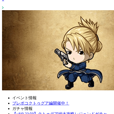
イベント情報
ブレポコクトゥグア編開催中！
ガチャ情報
【~8/9 23:59】クトゥグア編大攻略レジェンドガチャ