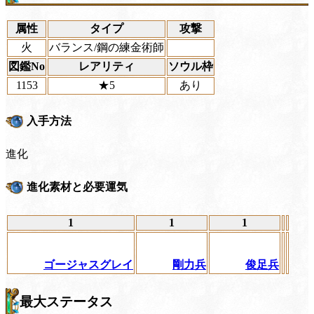
属性
タイプ
攻撃
火
バランス/鋼の練金術師
図鑑No
レアリティ
ソウル枠
1153
★5
あり
入手方法
進化
進化素材と必要運気
1
1
1
ゴージャスグレイ
剛力兵
俊足兵
最大ステータス