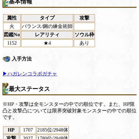
基本情報
属性
タイプ
攻撃
火
バランス/鋼の練金術師
図鑑No
レアリティ
ソウル枠
1152
★4
あり
入手方法
▶ハガレンコラボガチャ
最大ステータス
※HP・攻撃は全モンスターの中での順位です。また、HP限
凸と攻撃凸については限界突破対象モンスターの中での順位
です。
HP
1707
2185位
/2948体
攻撃
2027
1780位
/2948体