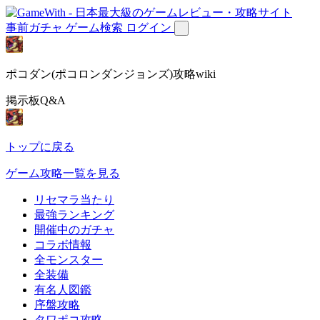
事前ガチャ
ゲーム検索
ログイン
ポコダン(ポコロンダンジョンズ)攻略wiki
掲示板Q&A
トップに戻る
ゲーム攻略一覧を見る
リセマラ当たり
最強ランキング
開催中のガチャ
コラボ情報
全モンスター
全装備
有名人図鑑
序盤攻略
タワポコ攻略