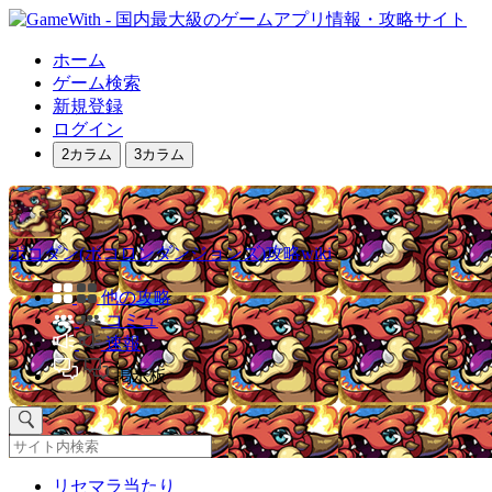
ホーム
ゲーム検索
新規登録
ログイン
2カラム
3カラム
ポコダン(ポコロンダンジョンズ)攻略wiki
他の攻略
コミュ
速報
掲示板
リセマラ当たり