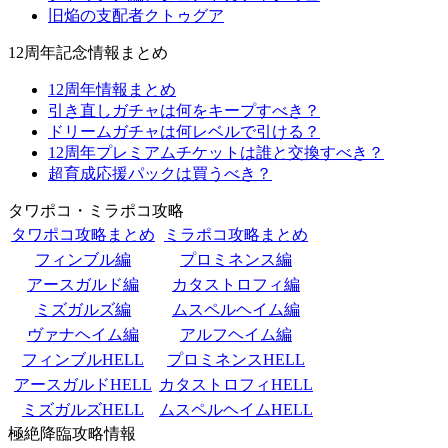
旧焔の支配者クトゥグア
12周年記念情報まとめ
12周年情報まとめ
引き直しガチャは何をキープすべき？
ドリームガチャは何レベルで引ける？
12周年プレミアムチケットは誰と交換すべき？
超育成応援パックは買うべき？
タワポコ・ミラポコ攻略
タワポコ攻略まとめ
ミラポコ攻略まとめ
フィンブル編
プロミネンス編
アースガルド編
カタストロフィ編
ミズガルズ編
ムスペルヘイム編
ヴァナヘイム編
アルフヘイム編
フィンブルHELL
プロミネンスHELL
アースガルドHELL
カタストロフィHELL
ミズガルズHELL
ムスペルヘイムHELL
極絶降臨攻略情報