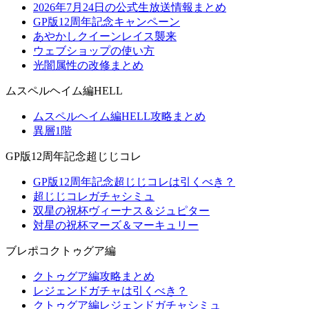
2026年7月24日の公式生放送情報まとめ
GP版12周年記念キャンペーン
あやかしクイーンレイス襲来
ウェブショップの使い方
光闇属性の改修まとめ
ムスペルヘイム編HELL
ムスペルヘイム編HELL攻略まとめ
異層1階
GP版12周年記念超じじコレ
GP版12周年記念超じじコレは引くべき？
超じじコレガチャシミュ
双星の祝杯ヴィーナス＆ジュピター
対星の祝杯マーズ＆マーキュリー
ブレポコクトゥグア編
クトゥグア編攻略まとめ
レジェンドガチャは引くべき？
クトゥグア編レジェンドガチャシミュ