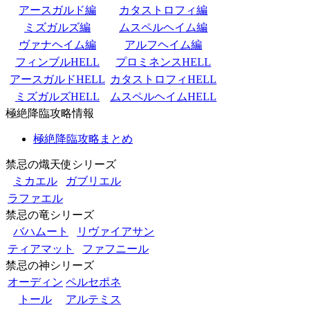
アースガルド編
カタストロフィ編
ミズガルズ編
ムスペルヘイム編
ヴァナヘイム編
アルフヘイム編
フィンブルHELL
プロミネンスHELL
アースガルドHELL
カタストロフィHELL
ミズガルズHELL
ムスペルヘイムHELL
極絶降臨攻略情報
極絶降臨攻略まとめ
禁忌の熾天使シリーズ
ミカエル
ガブリエル
ラファエル
禁忌の竜シリーズ
バハムート
リヴァイアサン
ティアマット
ファフニール
禁忌の神シリーズ
オーディン
ペルセポネ
トール
アルテミス