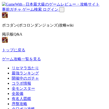
事前ガチャ
ゲーム検索
ログイン
ポコダン(ポコロンダンジョンズ)攻略wiki
掲示板Q&A
トップに戻る
ゲーム攻略一覧を見る
リセマラ当たり
最強ランキング
開催中のガチャ
コラボ情報
全モンスター
全装備
有名人図鑑
序盤攻略
タワポコ攻略