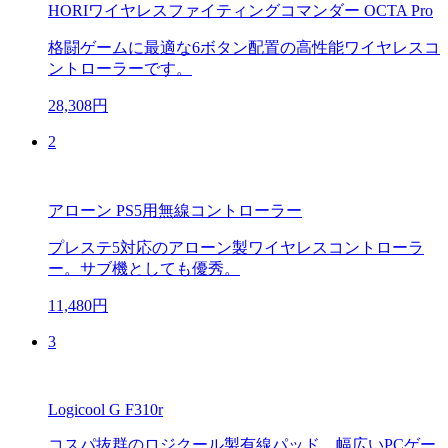
HORIワイヤレスファイティングコマンダー OCTA Pro
格闘ゲームに最適な6ボタン配置の高性能ワイヤレスコ
ントローラーです。
28,308円
2
アローン PS5用無線コントローラー
プレステ5対応のアローン製ワイヤレスコントローラ
ー。サブ機としても優秀。
11,480円
3
Logicool G F310r
コスパ抜群のロジクール製有線パッド。幅広いPCゲー