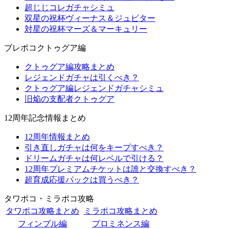
超じじコレガチャシミュ
双星の祝杯ヴィーナス＆ジュピター
対星の祝杯マーズ＆マーキュリー
ブレポコクトゥグア編
クトゥグア編攻略まとめ
レジェンドガチャは引くべき？
クトゥグア編レジェンドガチャシミュ
旧焔の支配者クトゥグア
12周年記念情報まとめ
12周年情報まとめ
引き直しガチャは何をキープすべき？
ドリームガチャは何レベルで引ける？
12周年プレミアムチケットは誰と交換すべき？
超育成応援パックは買うべき？
タワポコ・ミラポコ攻略
タワポコ攻略まとめ
ミラポコ攻略まとめ
フィンブル編
プロミネンス編