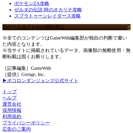
ポケモンZA攻略
ゼルダの伝説 時のオカリナ攻略
スプラトゥーンレイダース攻略
当ゲームタイトルの権利表記
※全てのコンテンツはGameWith編集部が独自の判断で書い
た内容となります。
※当サイトに掲載されているデータ、画像類の無断使用・無
断転載は固くお断りします。
［記事編集］GameWith
［提供］Grenge, Inc.
▶ポコロンダンジョンズ公式サイト
トップ
ヘルプ
運営会社
採用情報
利用規約
プライバシーポリシー
広告のご案内