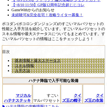
【~8/10 11:59】GP版12周年記念超じじコレ
GameWithからのお知らせ
未経験可&完全在宅！攻略ライター募集！
ポコダン(ポコロンダンジョンズ)のすごいマルバツセットの
性能と入手方法を紹介しています。すごいマルバツセットの
スキル情報や最大ステータスについてもまとめています。す
ごいマルバツセットの情報はここをチェックしよう！
目次
基本情報と最大ステータス
スキル情報
入手方法
ハテナ降臨で入手可能な装備
マジカル
すごい
クイ
クイ
ハテナステッキ
マルバツセット
ズ王の帽子
ズ王の衣装
▶︎ハテナ降臨の攻略情報はこちら