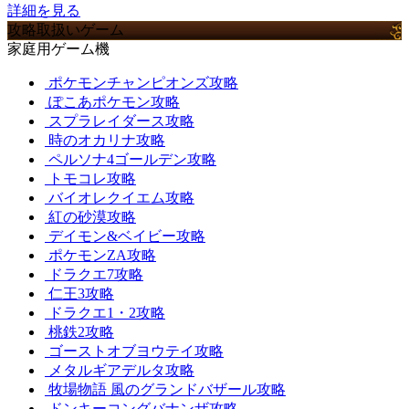
詳細を見る
攻略取扱いゲーム
家庭用ゲーム機
ポケモンチャンピオンズ攻略
ぽこあポケモン攻略
スプラレイダース攻略
時のオカリナ攻略
ペルソナ4ゴールデン攻略
トモコレ攻略
バイオレクイエム攻略
紅の砂漠攻略
デイモン&ベイビー攻略
ポケモンZA攻略
ドラクエ7攻略
仁王3攻略
ドラクエ1・2攻略
桃鉄2攻略
ゴーストオブヨウテイ攻略
メタルギアデルタ攻略
牧場物語 風のグランドバザール攻略
ドンキーコングバナンザ攻略