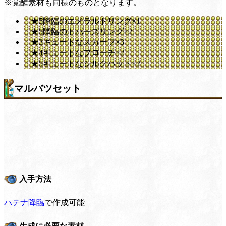
※覚醒素材も同様のものとなります。
★5降臨のエメラルドリング×1
★5降臨のトパーズリング×2
★3キュートなスカーフ×3
★4キュートなブローチ×2
★5キュートなシルクハット×2
マルバツセット
入手方法
ハテナ降臨
で作成可能