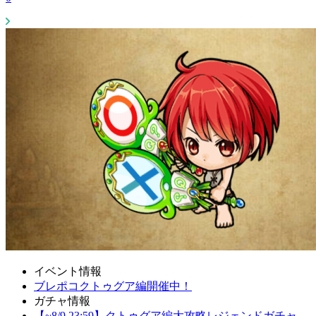
イベント情報
ブレポコクトゥグア編開催中！
ガチャ情報
【~8/9 23:59】クトゥグア編大攻略レジェンドガチャ