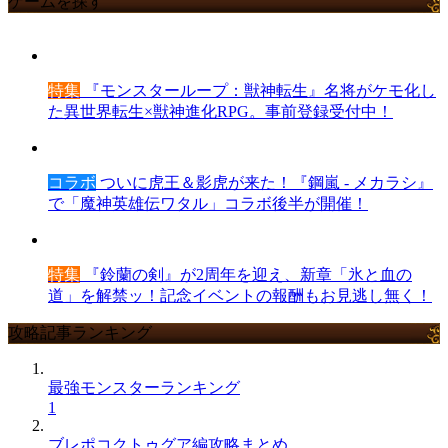
ゲームを探す
特集
『モンスターループ：獣神転生』名将がケモ化し
た異世界転生×獣神進化RPG。事前登録受付中！
コラボ
ついに虎王＆影虎が来た！『鋼嵐 - メカラシ』
で「魔神英雄伝ワタル」コラボ後半が開催！
特集
『鈴蘭の剣』が2周年を迎え、新章「氷と血の
道」を解禁ッ！記念イベントの報酬もお見逃し無く！
攻略記事ランキング
最強モンスターランキング
1
ブレポコクトゥグア編攻略まとめ