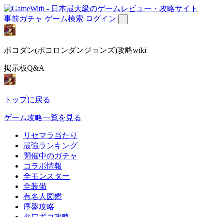
事前ガチャ
ゲーム検索
ログイン
ポコダン(ポコロンダンジョンズ)攻略wiki
掲示板Q&A
トップに戻る
ゲーム攻略一覧を見る
リセマラ当たり
最強ランキング
開催中のガチャ
コラボ情報
全モンスター
全装備
有名人図鑑
序盤攻略
タワポコ攻略