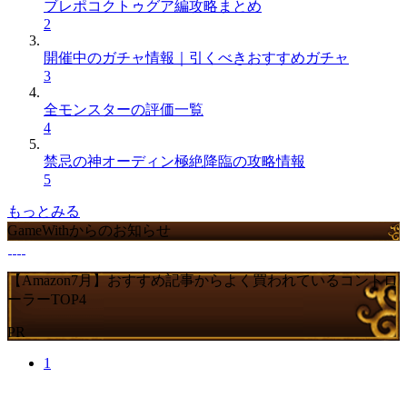
ブレポコクトゥグア編攻略まとめ
2
開催中のガチャ情報｜引くべきおすすめガチャ
3
全モンスターの評価一覧
4
禁忌の神オーディン極絶降臨の攻略情報
5
もっとみる
GameWithからのお知らせ
【Amazon7月】おすすめ記事からよく買われているコントロ
ーラーTOP4
PR
1