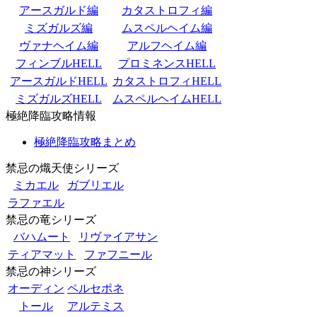
アースガルド編
カタストロフィ編
ミズガルズ編
ムスペルヘイム編
ヴァナヘイム編
アルフヘイム編
フィンブルHELL
プロミネンスHELL
アースガルドHELL
カタストロフィHELL
ミズガルズHELL
ムスペルヘイムHELL
極絶降臨攻略情報
極絶降臨攻略まとめ
禁忌の熾天使シリーズ
ミカエル
ガブリエル
ラファエル
禁忌の竜シリーズ
バハムート
リヴァイアサン
ティアマット
ファフニール
禁忌の神シリーズ
オーディン
ペルセポネ
トール
アルテミス