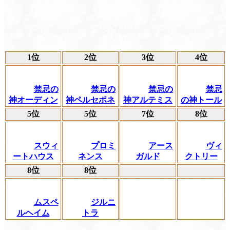
1位
2位
3位
4位
禁忌の
禁忌の
禁忌の
禁忌
神オーディン
神ペルセポネ
神アルテミス
の神トール
5位
5位
7位
8位
スウィ
プロミ
アース
ヴィ
ートハウス
ネンス
ガルド
クトリー
8位
8位
ムスペ
ジルニ
ルヘイム
トラ