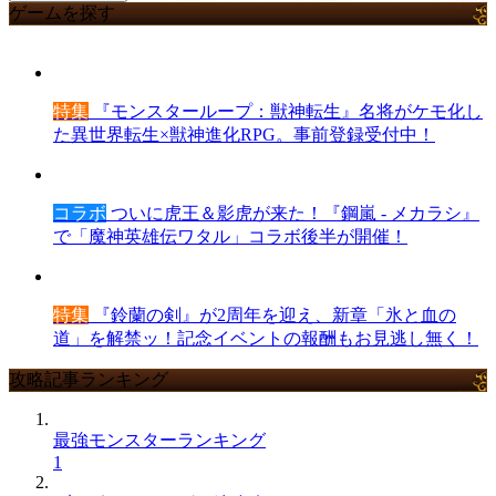
ゲームを探す
特集
『モンスターループ：獣神転生』名将がケモ化し
た異世界転生×獣神進化RPG。事前登録受付中！
コラボ
ついに虎王＆影虎が来た！『鋼嵐 - メカラシ』
で「魔神英雄伝ワタル」コラボ後半が開催！
特集
『鈴蘭の剣』が2周年を迎え、新章「氷と血の
道」を解禁ッ！記念イベントの報酬もお見逃し無く！
攻略記事ランキング
最強モンスターランキング
1