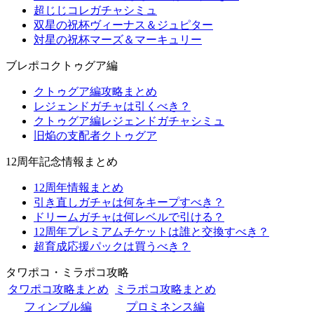
超じじコレガチャシミュ
双星の祝杯ヴィーナス＆ジュピター
対星の祝杯マーズ＆マーキュリー
ブレポコクトゥグア編
クトゥグア編攻略まとめ
レジェンドガチャは引くべき？
クトゥグア編レジェンドガチャシミュ
旧焔の支配者クトゥグア
12周年記念情報まとめ
12周年情報まとめ
引き直しガチャは何をキープすべき？
ドリームガチャは何レベルで引ける？
12周年プレミアムチケットは誰と交換すべき？
超育成応援パックは買うべき？
タワポコ・ミラポコ攻略
タワポコ攻略まとめ
ミラポコ攻略まとめ
フィンブル編
プロミネンス編