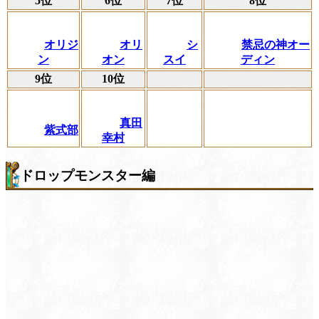
5位
6位
7位
8位
オリジ
オリ
シ
禁忌の神オー
ン
オン
スイ
ディン
9位
10位
真田
紫式部
幸村
ドロップモンスター編