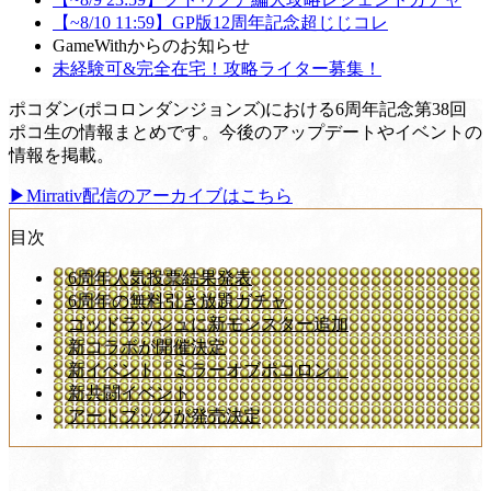
【~8/10 11:59】GP版12周年記念超じじコレ
GameWithからのお知らせ
未経験可&完全在宅！攻略ライター募集！
ポコダン(ポコロンダンジョンズ)における6周年記念第38回
ポコ生の情報まとめです。今後のアップデートやイベントの
情報を掲載。
▶Mirrativ配信のアーカイブはこちら
目次
6周年人気投票結果発表
6周年の無料引き放題ガチャ
ゴッドラッシュに新モンスター追加
新コラボが開催決定
新イベント「ミラーオブポコロン」
新共闘イベント
アートブックが発売決定