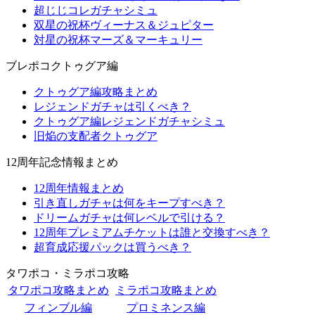
超じじコレガチャシミュ
双星の祝杯ヴィーナス＆ジュピター
対星の祝杯マーズ＆マーキュリー
ブレポコクトゥグア編
クトゥグア編攻略まとめ
レジェンドガチャは引くべき？
クトゥグア編レジェンドガチャシミュ
旧焔の支配者クトゥグア
12周年記念情報まとめ
12周年情報まとめ
引き直しガチャは何をキープすべき？
ドリームガチャは何レベルで引ける？
12周年プレミアムチケットは誰と交換すべき？
超育成応援パックは買うべき？
タワポコ・ミラポコ攻略
タワポコ攻略まとめ
ミラポコ攻略まとめ
フィンブル編
プロミネンス編