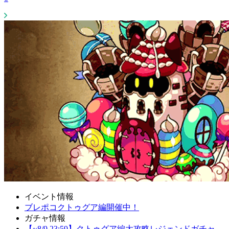
イベント情報
ブレポコクトゥグア編開催中！
ガチャ情報
【~8/9 23:59】クトゥグア編大攻略レジェンドガチャ