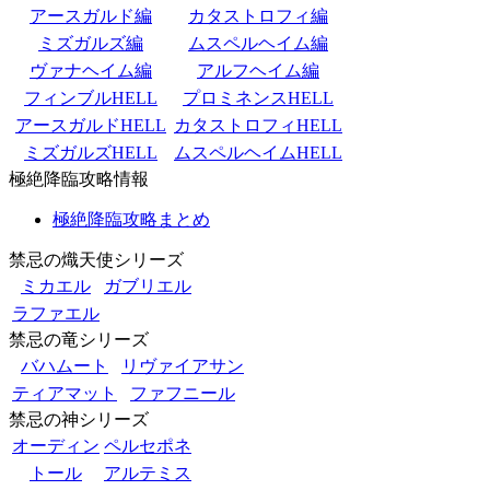
アースガルド編
カタストロフィ編
ミズガルズ編
ムスペルヘイム編
ヴァナヘイム編
アルフヘイム編
フィンブルHELL
プロミネンスHELL
アースガルドHELL
カタストロフィHELL
ミズガルズHELL
ムスペルヘイムHELL
極絶降臨攻略情報
極絶降臨攻略まとめ
禁忌の熾天使シリーズ
ミカエル
ガブリエル
ラファエル
禁忌の竜シリーズ
バハムート
リヴァイアサン
ティアマット
ファフニール
禁忌の神シリーズ
オーディン
ペルセポネ
トール
アルテミス