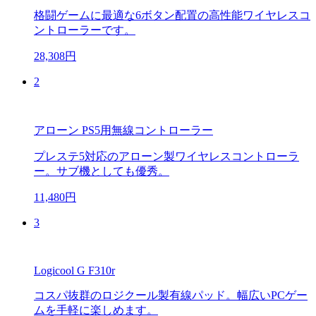
格闘ゲームに最適な6ボタン配置の高性能ワイヤレスコ
ントローラーです。
28,308円
2
アローン PS5用無線コントローラー
プレステ5対応のアローン製ワイヤレスコントローラ
ー。サブ機としても優秀。
11,480円
3
Logicool G F310r
コスパ抜群のロジクール製有線パッド。幅広いPCゲー
ムを手軽に楽しめます。