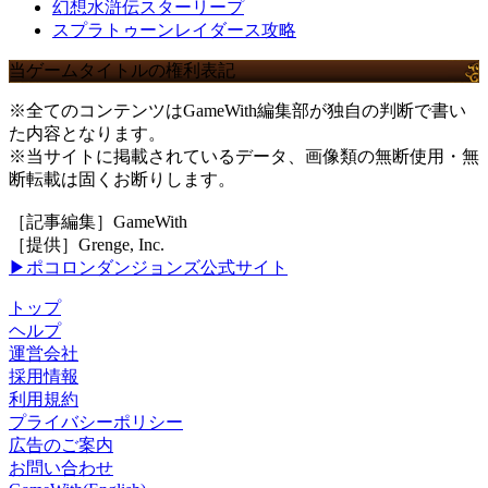
幻想水滸伝スターリープ
スプラトゥーンレイダース攻略
当ゲームタイトルの権利表記
※全てのコンテンツはGameWith編集部が独自の判断で書い
た内容となります。
※当サイトに掲載されているデータ、画像類の無断使用・無
断転載は固くお断りします。
［記事編集］GameWith
［提供］Grenge, Inc.
▶ポコロンダンジョンズ公式サイト
トップ
ヘルプ
運営会社
採用情報
利用規約
プライバシーポリシー
広告のご案内
お問い合わせ