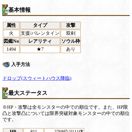
基本情報
属性
タイプ
攻撃
火
支援/バレンタイン
双剣
図鑑No
レアリティ
ソウル枠
1494
★7
あり
入手方法
ドロップ(スウィートハウス降臨)
最大ステータス
※HP・攻撃は全モンスターの中での順位です。また、HP限
凸と攻撃凸については限界突破対象モンスターの中での順位
です。
HP
811
2768位
/3111体