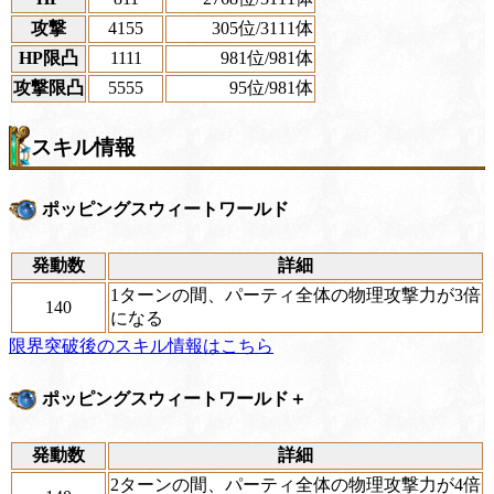
攻撃
4155
305位
/3111体
HP限凸
1111
981位
/981体
攻撃限凸
5555
95位
/981体
スキル情報
ポッピングスウィートワールド
発動数
詳細
1ターンの間、パーティ全体の物理攻撃力が3倍
140
になる
限界突破後のスキル情報はこちら
ポッピングスウィートワールド＋
発動数
詳細
2ターンの間、パーティ全体の物理攻撃力が4倍