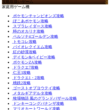
攻略取扱いゲーム
家庭用ゲーム機
ポケモンチャンピオンズ攻略
ぽこあポケモン攻略
スプラレイダース攻略
時のオカリナ攻略
ペルソナ4ゴールデン攻略
トモコレ攻略
バイオレクイエム攻略
紅の砂漠攻略
デイモン&ベイビー攻略
ポケモンZA攻略
ドラクエ7攻略
仁王3攻略
ドラクエ1・2攻略
桃鉄2攻略
ゴーストオブヨウテイ攻略
メタルギアデルタ攻略
牧場物語 風のグランドバザール攻略
ドンキーコングバナンザ攻略
マリオカートワールド攻略