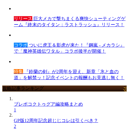
リリース
巨大メカで撃ちまくる爽快シューティングゲ
ーム『終末のタイタン：ラストラッシュ』リリース！
コラボ
ついに虎王＆影虎が来た！『鋼嵐 - メカラシ』
で「魔神英雄伝ワタル」コラボ後半が開催！
特集
『鈴蘭の剣』が2周年を迎え、新章「氷と血の
道」を解禁ッ！記念イベントの報酬もお見逃し無く！
攻略記事ランキング
ブレポコクトゥグア編攻略まとめ
1
GP版12周年記念超じじコレは引くべき？
2