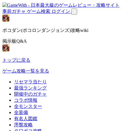
事前ガチャ
ゲーム検索
ログイン
ポコダン(ポコロンダンジョンズ)攻略wiki
掲示板Q&A
トップに戻る
ゲーム攻略一覧を見る
リセマラ当たり
最強ランキング
開催中のガチャ
コラボ情報
全モンスター
全装備
有名人図鑑
序盤攻略
タワポコ攻略