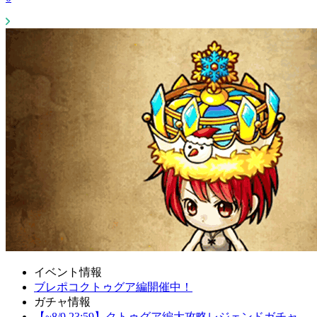
イベント情報
ブレポコクトゥグア編開催中！
ガチャ情報
【~8/9 23:59】クトゥグア編大攻略レジェンドガチャ