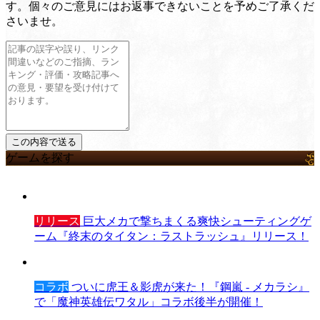
す。個々のご意見にはお返事できないことを予めご了承くだ
さいませ。
ゲームを探す
リリース
巨大メカで撃ちまくる爽快シューティングゲ
ーム『終末のタイタン：ラストラッシュ』リリース！
コラボ
ついに虎王＆影虎が来た！『鋼嵐 - メカラシ』
で「魔神英雄伝ワタル」コラボ後半が開催！