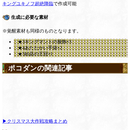
キングユキノフ超絶降臨
で作成可能
生成に必要な素材
※覚醒素材も同様のものとなります。
★3キングマントの服飾×3
★4あたたかい手袋×2
★5結晶の王冠×1
ポコダンの関連記事
▶クリスマス大作戦攻略まとめ