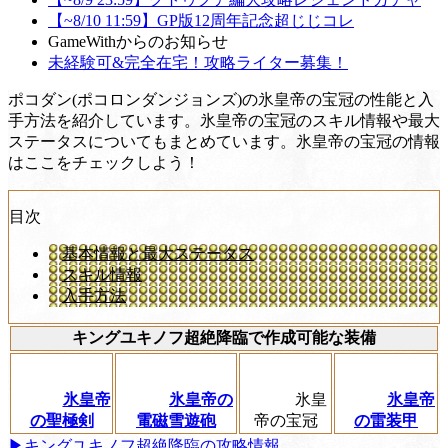
【~8/10 11:59】GP版12周年記念超じじコレ
GameWithからのお知らせ
未経験可&完全在宅！攻略ライター募集！
ポコダン(ポコロンダンジョンズ)の氷皇帝の宝冠の性能と入
手方法を紹介しています。氷皇帝の宝冠のスキル情報や最大
ステータスについてもまとめています。氷皇帝の宝冠の情報
はここをチェックしよう！
目次
基本情報と最大ステータス
スキル情報
入手方法
キングユキノフ超絶降臨で作成可能な装備
氷皇帝
氷皇帝の
氷皇
氷皇帝
の聖極剣
電磁雪遊砲
帝の宝冠
の雷装甲
▶︎キングユキノフ超絶降臨の攻略情報