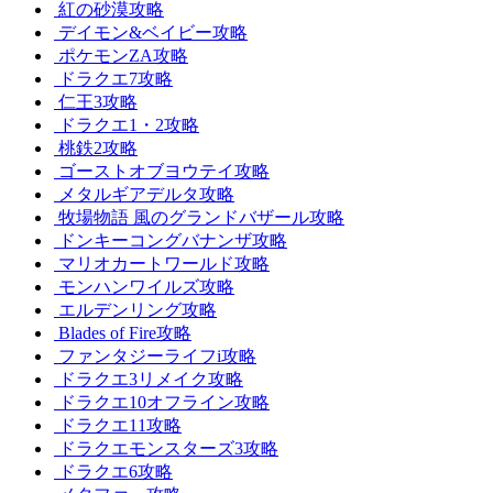
紅の砂漠攻略
デイモン&ベイビー攻略
ポケモンZA攻略
ドラクエ7攻略
仁王3攻略
ドラクエ1・2攻略
桃鉄2攻略
ゴーストオブヨウテイ攻略
メタルギアデルタ攻略
牧場物語 風のグランドバザール攻略
ドンキーコングバナンザ攻略
マリオカートワールド攻略
モンハンワイルズ攻略
エルデンリング攻略
Blades of Fire攻略
ファンタジーライフi攻略
ドラクエ3リメイク攻略
ドラクエ10オフライン攻略
ドラクエ11攻略
ドラクエモンスターズ3攻略
ドラクエ6攻略