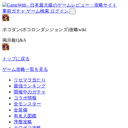
事前ガチャ
ゲーム検索
ログイン
ポコダン(ポコロンダンジョンズ)攻略wiki
掲示板Q&A
トップに戻る
ゲーム攻略一覧を見る
リセマラ当たり
最強ランキング
開催中のガチャ
コラボ情報
全モンスター
全装備
有名人図鑑
序盤攻略
タワポコ攻略