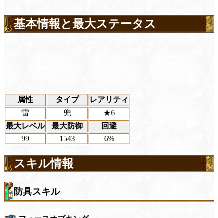
基本情報と最大ステータス
属性
タイプ
レアリティ
雷
兜
★6
最大レベル
最大防御
回避
99
1543
6%
スキル情報
防具スキル