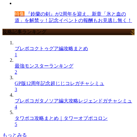
特集
『鈴蘭の剣』が2周年を迎え、新章「氷と血の
道」を解禁ッ！記念イベントの報酬もお見逃し無く！
攻略記事ランキング
ブレポコクトゥグア編攻略まとめ
1
最強モンスターランキング
2
GP版12周年記念超じじコレガチャシミュ
3
ブレポコガタノソア編大攻略レジェンドガチャシミュ
4
タワポコ攻略まとめ｜タワーオブポコロン
5
もっとみる