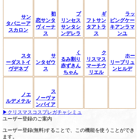
初
プ
ギ
ラッ
サン
恋サンタ
リンセス
フトサン
ピングケー
タバニーア
ヴィーナ
サンタシ
タアトラ
キアンラマ
スカロン
ス
ンデレラ
ス
ンユ
く
ク
スタ
サ
ホー
るみ割り
リスマス
ーダストイ
ンタゼウ
リーブリュ
赤ずきん
マーチウ
ヴデネブ
ス
ンヒルデ
ちゃん
リエル
ス
ノエ
ノーヴァ
ルデメテル
ンパイア
▶クリスマスコスプレガチャシミュ
ユーザー登録のご案内
ユーザー登録(無料)することで、この機能を使うことができ
ます。