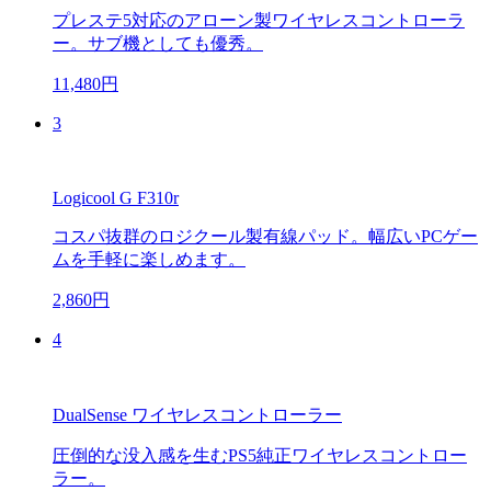
プレステ5対応のアローン製ワイヤレスコントローラ
ー。サブ機としても優秀。
11,480円
3
Logicool G F310r
コスパ抜群のロジクール製有線パッド。幅広いPCゲー
ムを手軽に楽しめます。
2,860円
4
DualSense ワイヤレスコントローラー
圧倒的な没入感を生むPS5純正ワイヤレスコントロー
ラー。