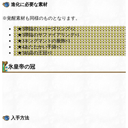
進化に必要な素材
※覚醒素材も同様のものとなります。
★5降臨のトパーズリング×2
★5降臨のサファイアリング×1
★3キングマントの服飾×1
★4あたたかい手袋×2
★5結晶の王冠×1
氷皇帝の冠
入手方法