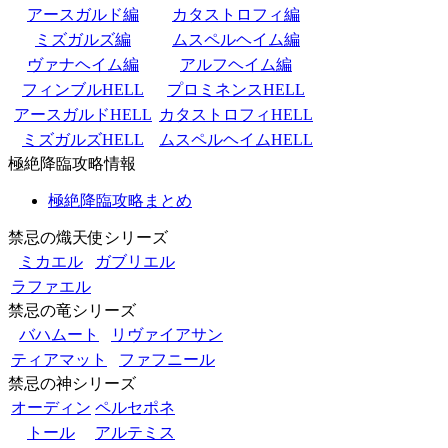
アースガルド編
カタストロフィ編
ミズガルズ編
ムスペルヘイム編
ヴァナヘイム編
アルフヘイム編
フィンブルHELL
プロミネンスHELL
アースガルドHELL
カタストロフィHELL
ミズガルズHELL
ムスペルヘイムHELL
極絶降臨攻略情報
極絶降臨攻略まとめ
禁忌の熾天使シリーズ
ミカエル
ガブリエル
ラファエル
禁忌の竜シリーズ
バハムート
リヴァイアサン
ティアマット
ファフニール
禁忌の神シリーズ
オーディン
ペルセポネ
トール
アルテミス