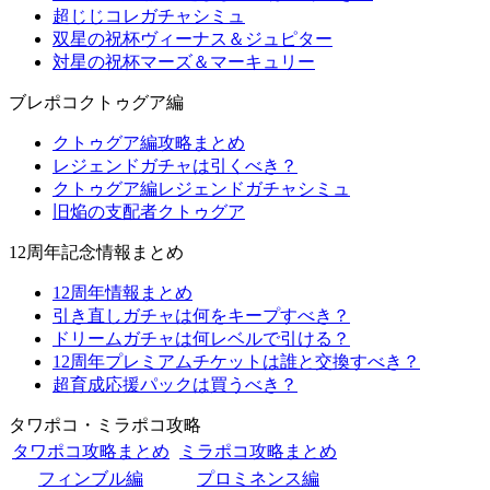
超じじコレガチャシミュ
双星の祝杯ヴィーナス＆ジュピター
対星の祝杯マーズ＆マーキュリー
ブレポコクトゥグア編
クトゥグア編攻略まとめ
レジェンドガチャは引くべき？
クトゥグア編レジェンドガチャシミュ
旧焔の支配者クトゥグア
12周年記念情報まとめ
12周年情報まとめ
引き直しガチャは何をキープすべき？
ドリームガチャは何レベルで引ける？
12周年プレミアムチケットは誰と交換すべき？
超育成応援パックは買うべき？
タワポコ・ミラポコ攻略
タワポコ攻略まとめ
ミラポコ攻略まとめ
フィンブル編
プロミネンス編