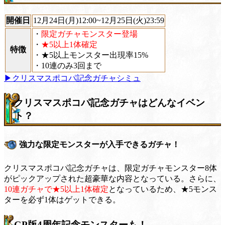
開催日
12月24日(月)12:00~12月25日(火)23:59
・
限定ガチャモンスター登場
・
★5以上1体確定
特徴
・★5以上モンスター出現率15%
・10連のみ3回まで
▶クリスマスポコパ記念ガチャシミュ
クリスマスポコパ記念ガチャはどんなイベン
ト？
強力な限定モンスターが入手できるガチャ！
クリスマスポコパ記念ガチャは、限定ガチャモンスター8体
がピックアップされた超豪華な内容となっている。さらに、
10連ガチャで★5以上1体確定
となっているため、★5モンス
ターを必ず1体はゲットできる。
GP版4周年記念モンスターも！