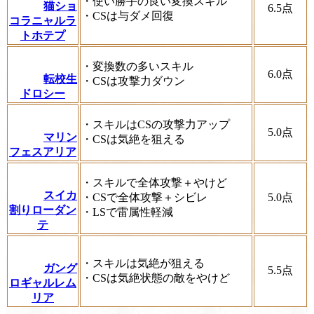
・使い勝手の良い変換スキル
猫ショ
6.5
点
・CSは与ダメ回復
コラニャルラ
トホテプ
・変換数の多いスキル
6.0
点
転校生
・CSは攻撃力ダウン
ドロシー
・スキルはCSの攻撃力アップ
5.0
点
マリン
・CSは気絶を狙える
フェスアリア
・スキルで全体攻撃＋やけど
スイカ
・CSで全体攻撃＋シビレ
5.0
点
割りローダン
・LSで雷属性軽減
テ
・スキルは気絶が狙える
ガング
5.5
点
・CSは気絶状態の敵をやけど
ロギャルレム
リア