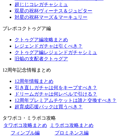
超じじコレガチャシミュ
双星の祝杯ヴィーナス＆ジュピター
対星の祝杯マーズ＆マーキュリー
ブレポコクトゥグア編
クトゥグア編攻略まとめ
レジェンドガチャは引くべき？
クトゥグア編レジェンドガチャシミュ
旧焔の支配者クトゥグア
12周年記念情報まとめ
12周年情報まとめ
引き直しガチャは何をキープすべき？
ドリームガチャは何レベルで引ける？
12周年プレミアムチケットは誰と交換すべき？
超育成応援パックは買うべき？
タワポコ・ミラポコ攻略
タワポコ攻略まとめ
ミラポコ攻略まとめ
フィンブル編
プロミネンス編