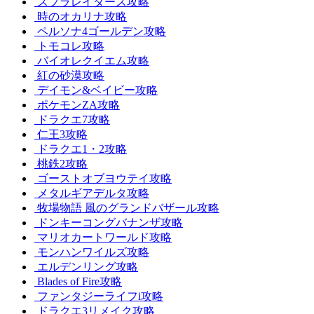
スプラレイダース攻略
時のオカリナ攻略
ペルソナ4ゴールデン攻略
トモコレ攻略
バイオレクイエム攻略
紅の砂漠攻略
デイモン&ベイビー攻略
ポケモンZA攻略
ドラクエ7攻略
仁王3攻略
ドラクエ1・2攻略
桃鉄2攻略
ゴーストオブヨウテイ攻略
メタルギアデルタ攻略
牧場物語 風のグランドバザール攻略
ドンキーコングバナンザ攻略
マリオカートワールド攻略
モンハンワイルズ攻略
エルデンリング攻略
Blades of Fire攻略
ファンタジーライフi攻略
ドラクエ3リメイク攻略