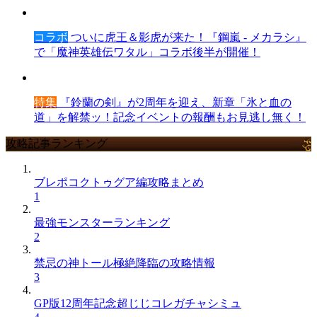
コラボ
ついに虎王＆影虎が来た！『鋼嵐 - メカラシ』
で「魔神英雄伝ワタル」コラボ後半が開催！
特集
『鈴蘭の剣』が2周年を迎え、新章「氷と血の
道」を解禁ッ！記念イベントの報酬もお見逃し無く！
攻略記事ランキング
ブレポコクトゥグア編攻略まとめ
1
最強モンスターランキング
2
禁忌の神トール極絶降臨の攻略情報
3
GP版12周年記念超じじコレガチャシミュ