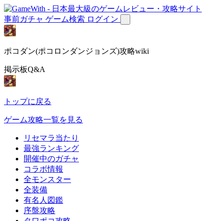
事前ガチャ
ゲーム検索
ログイン
ポコダン(ポコロンダンジョンズ)攻略wiki
掲示板Q&A
トップに戻る
ゲーム攻略一覧を見る
リセマラ当たり
最強ランキング
開催中のガチャ
コラボ情報
全モンスター
全装備
有名人図鑑
序盤攻略
タワポコ攻略