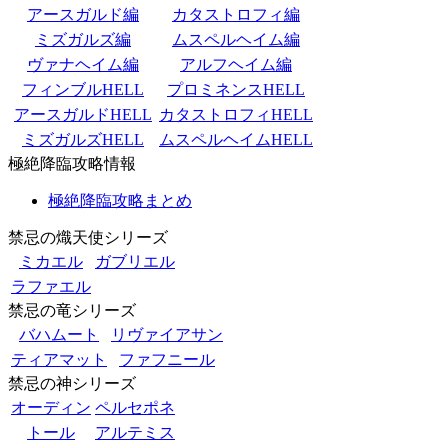
アースガルド編
カタストロフィ編
ミズガルズ編
ムスペルヘイム編
ヴァナヘイム編
アルフヘイム編
フィンブルHELL
プロミネンスHELL
アースガルドHELL
カタストロフィHELL
ミズガルズHELL
ムスペルヘイムHELL
極絶降臨攻略情報
極絶降臨攻略まとめ
禁忌の熾天使シリーズ
ミカエル
ガブリエル
ラファエル
禁忌の竜シリーズ
バハムート
リヴァイアサン
ティアマット
ファフニール
禁忌の神シリーズ
オーディン
ペルセポネ
トール
アルテミス