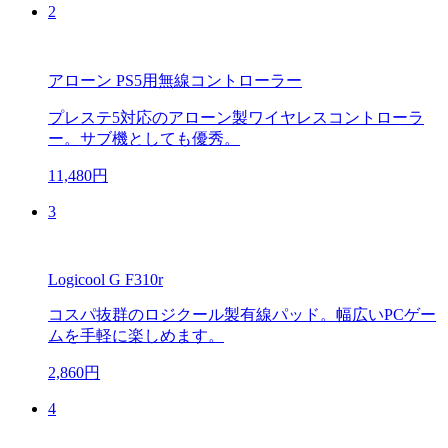
2
アローン PS5用無線コントローラー
プレステ5対応のアローン製ワイヤレスコントローラ
ー。サブ機としても優秀。
11,480円
3
Logicool G F310r
コスパ抜群のロジクール製有線パッド。幅広いPCゲー
ムを手軽に楽しめます。
2,860円
4