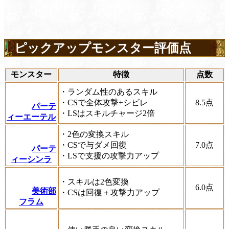
ピックアップモンスター評価点
モンスター
特徴
点数
・ランダム性のあるスキル
・CSで全体攻撃+シビレ
8.5
点
パーテ
・LSはスキルチャージ2倍
ィーエーテル
・2色の変換スキル
・CSで与ダメ回復
7.0
点
パーテ
・LSで支援の攻撃力アップ
ィーシンラ
・スキルは2色変換
6.0
点
美術部
・CSは回復＋攻撃力アップ
フラム