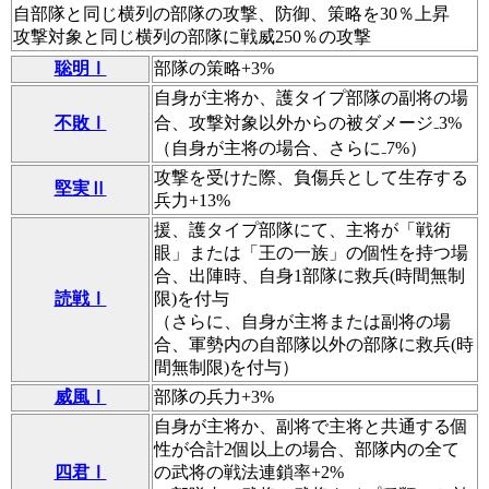
自部隊と同じ横列の部隊の攻撃、防御、策略を30％上昇
攻撃対象と同じ横列の部隊に戦威250％の攻撃
聡明Ⅰ
部隊の策略+3%
自身が主将か、護タイプ部隊の副将の場
不敗Ⅰ
合、攻撃対象以外からの被ダメージ₋3%
（自身が主将の場合、さらに₋7%）
攻撃を受けた際、負傷兵として生存する
堅実Ⅱ
兵力+13%
援、護タイプ部隊にて、主将が「戦術
眼」または「王の一族」の個性を持つ場
合、出陣時、自身1部隊に
救兵
(時間無制
読戦Ⅰ
限)を付与
（さらに、自身が主将または副将の場
合、軍勢内の自部隊以外の部隊に
救兵
(時
間無制限)を付与）
威風Ⅰ
部隊の兵力+3%
自身が主将か、副将で主将と共通する個
性が合計2個以上の場合、部隊内の全て
四君Ⅰ
の武将の戦法連鎖率+2%