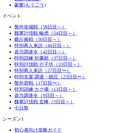
蒙驁(もうごう)
イベント
盤外攻城戦（58日目～）
魏軍討伐戦 輪虎（54日目～）
郷占拠戦（50日目～）
特別商人来訪（46日目～）
資力調達令（42日目～）
特別訓練 対廉頗（37日目～）
特別討伐戦 介子坊（33日目～）
特別商人来訪（27日目〜）
特別支援 調達・鎮圧（23日目〜）
盤外砦戦（17日目〜）
特別訓練 カク備（13日目～）
資力調達令（9日目～）
魏軍討伐戦 玄峰（5日目～）
七日祭
シーズン1
初心者向け攻略ガイド