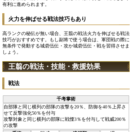
有利に進められます。
火力を伸ばせる戦法技巧もあり
高ランクの秘伝が無い場合、王翦の戦法火力を伸ばせる戦法
技巧がおすすめです。もし副将で使う場合は、軍団戦の際に
無条件で発動する城砦伍伝・攻か城砦伍伝・戦を習得させま
しょう。
王翦の戦法・技能・救援効果
戦法
千考掌術
自部隊と同じ横列の部隊の攻撃を20％、防御を40％上昇さ
せて
反撃強化
50％を付与
攻撃対象と同じ横列の部隊に
戦慄
3％を付与して戦威200％
の攻撃