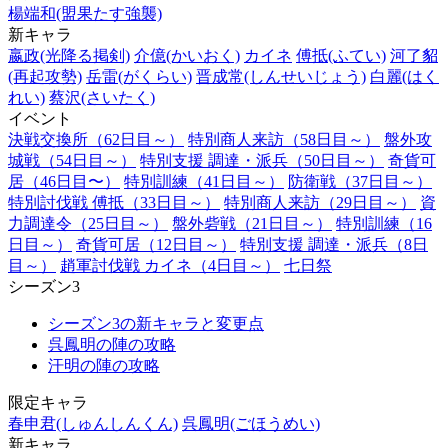
楊端和(盟果たす強襲)
新キャラ
嬴政(光降る掲剣)
介億(かいおく)
カイネ
傅抵(ふてい)
河了貂
(再起攻勢)
岳雷(がくらい)
晋成常(しんせいじょう)
白麗(はく
れい)
蔡沢(さいたく)
イベント
決戦交換所（62日目～）
特別商人来訪（58日目～）
盤外攻
城戦（54日目～）
特別支援 調達・派兵（50日目～）
奇貨可
居（46日目〜）
特別訓練（41日目～）
防衛戦（37日目～）
特別討伐戦 傅抵（33日目～）
特別商人来訪（29日目～）
資
力調達令（25日目～）
盤外砦戦（21日目～）
特別訓練（16
日目～）
奇貨可居（12日目～）
特別支援 調達・派兵（8日
目～）
趙軍討伐戦 カイネ（4日目～）
七日祭
シーズン3
シーズン3の新キャラと変更点
呉鳳明の陣の攻略
汗明の陣の攻略
限定キャラ
春申君(しゅんしんくん)
呉鳳明(ごほうめい)
新キャラ