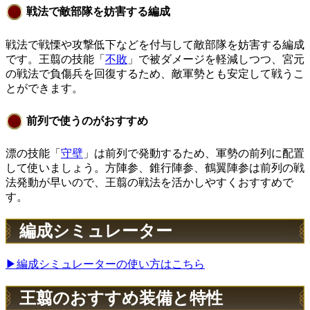
戦法で敵部隊を妨害する編成
戦法で
戦慄
や攻撃低下などを付与して敵部隊を妨害する編成
です。王翦の技能「
不敗
」で被ダメージを軽減しつつ、宮元
の戦法で負傷兵を回復するため、敵軍勢とも安定して戦うこ
とができます。
前列で使うのがおすすめ
漂の技能「
守壁
」は前列で発動するため、軍勢の前列に配置
して使いましょう。方陣参、錐行陣参、鶴翼陣参は前列の戦
法発動が早いので、王翦の戦法を活かしやすくおすすめで
す。
編成シミュレーター
▶編成シミュレーターの使い方はこちら
王翦のおすすめ装備と特性