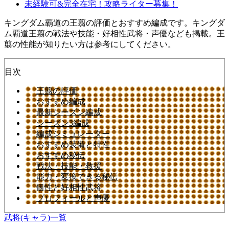
未経験可&完全在宅！攻略ライター募集！
キングダム覇道の王翦の評価とおすすめ編成です。キングダ
ム覇道王翦の戦法や技能・好相性武将・声優なども掲載。王
翦の性能が知りたい方は参考にしてください。
目次
王翦の評価
おすすめ編成
最新シーズン編成
シーズン3編成
編成シミュレーター
おすすめ装備と特性
おすすめ秘伝
戦法・技能・救援
能力・変換できる秘伝
個性と好相性武将
プロフィールと声優
武将(キャラ)一覧