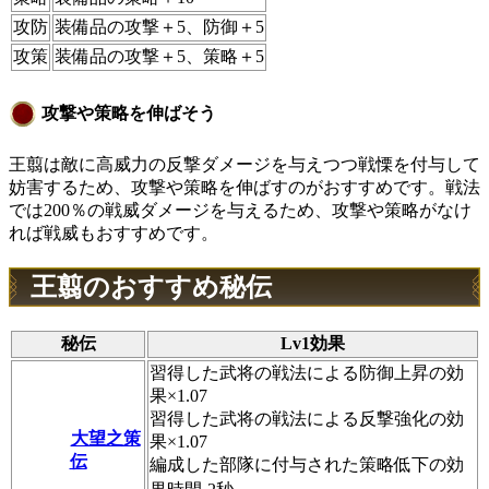
攻防
装備品の攻撃＋5、防御＋5
攻策
装備品の攻撃＋5、策略＋5
攻撃や策略を伸ばそう
王翦は敵に高威力の反撃ダメージを与えつつ
戦慄
を付与して
妨害するため、攻撃や策略を伸ばすのがおすすめです。戦法
では200％の戦威ダメージを与えるため、攻撃や策略がなけ
れば戦威もおすすめです。
王翦のおすすめ秘伝
秘伝
Lv1効果
習得した武将の戦法による防御上昇の効
果×1.07
習得した武将の戦法による反撃強化の効
大望之策
果×1.07
伝
編成した部隊に付与された策略低下の効