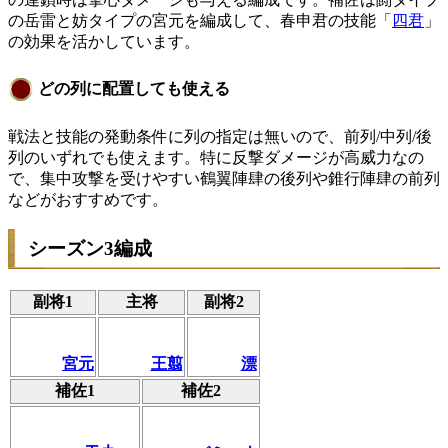
の岳雷と妨タイプの宮元を編成して、春申君の技能「
四君
」
の効果を活かしています。
どの列に配置しても使える
戦法と技能の発動条件に列の指定は無いので、前列/中列/後
列のいずれでも使えます。特に反撃ダメージが高威力なの
で、集中攻撃を受けやすい鶴翼陣肆の後列や錐行陣肆の前列
などがおすすめです。
シーズン3編成
副将1
主将
副将2
宮元
王翦
漂
補佐1
補佐2