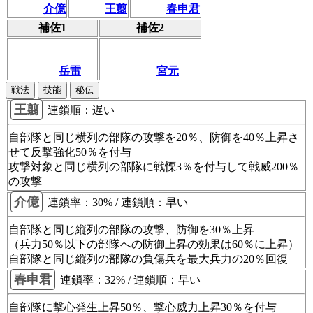
介億
王翦
春申君
補佐1
補佐2
岳雷
宮元
戦法
技能
秘伝
王翦
連鎖順：
遅い
自部隊と同じ横列の部隊の攻撃を20％、防御を40％上昇さ
せて
反撃強化
50％を付与
攻撃対象と同じ横列の部隊に
戦慄
3％を付与して戦威200％
の攻撃
介億
連鎖率：
30%
/ 連鎖順：
早い
自部隊と同じ縦列の部隊の攻撃、防御を30％上昇
（兵力50％以下の部隊への防御上昇の効果は60％に上昇）
自部隊と同じ縦列の部隊の負傷兵を最大兵力の20％回復
春申君
連鎖率：
32%
/ 連鎖順：
早い
自部隊に
撃心
発生上昇50％、
撃心
威力上昇30％を付与