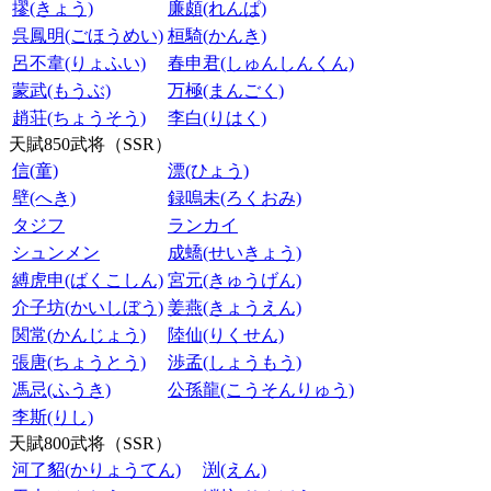
摎(きょう)
廉頗(れんぱ)
呉鳳明(ごほうめい)
桓騎(かんき)
呂不韋(りょふい)
春申君(しゅんしんくん)
蒙武(もうぶ)
万極(まんごく)
趙荘(ちょうそう)
李白(りはく)
天賦850武将（SSR）
信(童)
漂(ひょう)
壁(へき)
録嗚未(ろくおみ)
タジフ
ランカイ
シュンメン
成蟜(せいきょう)
縛虎申(ばくこしん)
宮元(きゅうげん)
介子坊(かいしぼう)
姜燕(きょうえん)
関常(かんじょう)
陸仙(りくせん)
張唐(ちょうとう)
渉孟(しょうもう)
馮忌(ふうき)
公孫龍(こうそんりゅう)
李斯(りし)
天賦800武将（SSR）
河了貂(かりょうてん)
渕(えん)