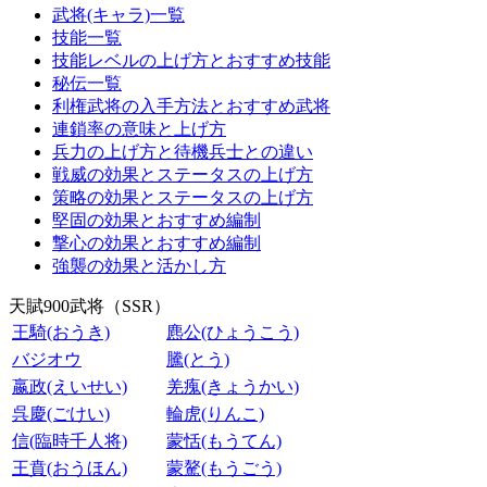
武将(キャラ)一覧
技能一覧
技能レベルの上げ方とおすすめ技能
秘伝一覧
利権武将の入手方法とおすすめ武将
連鎖率の意味と上げ方
兵力の上げ方と待機兵士との違い
戦威の効果とステータスの上げ方
策略の効果とステータスの上げ方
堅固の効果とおすすめ編制
撃心の効果とおすすめ編制
強襲の効果と活かし方
天賦900武将（SSR）
王騎(おうき)
麃公(ひょうこう)
バジオウ
騰(とう)
嬴政(えいせい)
羌瘣(きょうかい)
呉慶(ごけい)
輪虎(りんこ)
信(臨時千人将)
蒙恬(もうてん)
王賁(おうほん)
蒙驁(もうごう)