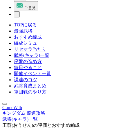
ご意見
TOPに戻る
最強武将
おすすめ編成
編成シミュ
リセマラ当たり
武将(キャラ)一覧
序盤の進め方
毎日やること
開催イベント一覧
調達のコツ
武将育成まとめ
軍団戦のやり方
GameWith
キングダム 覇道攻略
武将(キャラ)一覧
王翦(おうせん)の評価とおすすめ編成