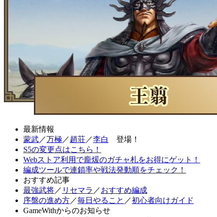
最新情報
蒙武
／
万極
／
趙荘
／
李白
登場！
S5の変更点はこちら！
Webストア利用で龐煖のガチャ札をお得にゲット！
編成ツールで連鎖率や戦法発動順をチェック！
おすすめ記事
最強武将
／
リセマラ
／
おすすめ編成
序盤の進め方
／
毎日やること
／
初心者向けガイド
GameWithからのお知らせ