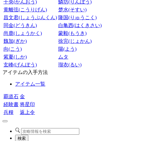
干央(かんおう)
鱗坊(りんぼう)
黄離弦(こうりげん)
楚水(そすい)
昌文君(しょうぶんくん)
隆国(りゅうこく)
同金(どうきん)
白亀西(はくきさい)
尚鹿(しょうかく)
蒙毅(もうき)
魏加(ぎか)
徐完(じょかん)
向(こう)
陽(よう)
紫夏(しか)
ムタ
玄峰(げんぽう)
瑠衣(るい)
アイテムの入手方法
アイテム一覧
覇道石
金
経験書
将星印
兵糧
返上令
検索