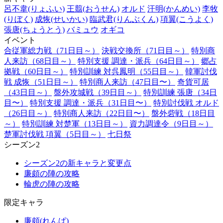
呂不韋(りょふい)
王翦(おうせん)
オルド
汗明(かんめい)
李牧
(りぼく)
成恢(せいかい)
臨武君(りんぶくん)
項翼(こうよく)
張唐(ちょうとう)
バミュウ
オギコ
イベント
合従軍総力戦（71日目～）
決戦交換所（71日目～）
特別商
人来訪（68日目～）
特別支援 調達・派兵（64日目～）
郷占
拠戦（60日目～）
特別訓練 対呉鳳明（55日目～）
韓軍討伐
戦 成恢（51日目～）
特別商人来訪（47日目〜）
奇貨可居
（43日目～）
盤外攻城戦（39日目～）
特別訓練 張唐（34日
目〜）
特別支援 調達・派兵（31日目〜）
特別討伐戦 オルド
（26日目～）
特別商人来訪（22日目〜）
盤外砦戦（18日目
～）
特別訓練 対楚軍（13日目～）
資力調達令（9日目～）
楚軍討伐戦 項翼（5日目～）
七日祭
シーズン2
シーズン2の新キャラと変更点
廉頗の陣の攻略
輪虎の陣の攻略
限定キャラ
廉頗(れんぱ)