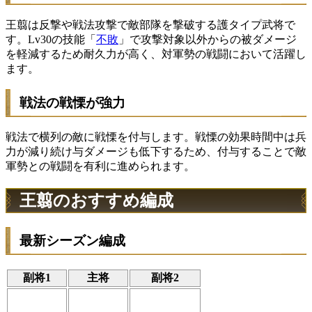
王翦は反撃や戦法攻撃で敵部隊を撃破する護タイプ武将で
す。Lv30の技能「
不敗
」で攻撃対象以外からの被ダメージ
を軽減するため耐久力が高く、対軍勢の戦闘において活躍し
ます。
戦法の戦慄が強力
戦法で横列の敵に
戦慄
を付与します。戦慄の効果時間中は兵
力が減り続け与ダメージも低下するため、付与することで敵
軍勢との戦闘を有利に進められます。
王翦のおすすめ編成
最新シーズン編成
副将1
主将
副将2