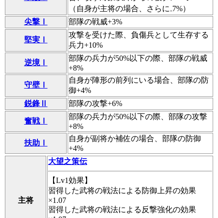
（自身が主将の場合、さらに₋7%）
尖撃Ⅰ
部隊の戦威+3%
攻撃を受けた際、負傷兵として生存する
堅実Ⅰ
兵力+10%
部隊の兵力が50%以下の際、部隊の戦威
逆境Ⅰ
+8%
自身が陣形の前列にいる場合、部隊の防
守壁Ⅰ
御+4%
鋭鋒Ⅱ
部隊の攻撃+6%
部隊の兵力が50%以下の際、部隊の攻撃
奮戦Ⅰ
+8%
自身が副将か補佐の場合、部隊の防御
扶助Ⅰ
+4%
大望之策伝
【Lv1効果】
習得した武将の戦法による防御上昇の効果
主将
×1.07
習得した武将の戦法による反撃強化の効果