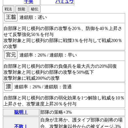
干央
バミュウ
戦法
技能
秘伝
王翦
連鎖順：
遅い
自部隊と同じ横列の部隊の攻撃を20％、防御を40％上昇さ
せて
反撃強化
50％を付与
攻撃対象と同じ横列の部隊に
戦慄
3％を付与して戦威200％
の攻撃
宮元
連鎖率：
26%
/ 連鎖順：
早い
自部隊と同じ横列の部隊の負傷兵を最大兵力の20%回復
攻撃対象と同じ横列の部隊の攻撃を50%低下
攻撃対象に戦威200%の攻撃
漂
連鎖率：
26%
/ 連鎖順：
普通
自部隊と同じ横列の部隊の弱化効果を1つ解除し戦威を10％
上昇させ、攻撃速度上昇20％を付与
聡明Ⅰ
部隊の策略+3%
自身が主将か、護タイプ部隊の副将の場
不敗Ⅰ
合、攻撃対象以外からの被ダメージ₋3%