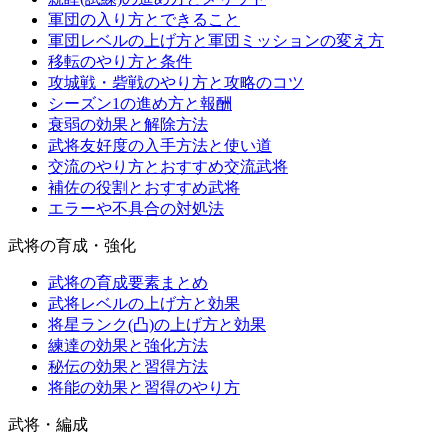
軍団の入り方とできること
軍団レベルの上げ方と軍団ミッションの変え方
移転のやり方と条件
攻城戦・砦戦のやり方と攻略のコツ
シーズン1の進め方と報酬
衰弱の効果と解除方法
武将友好度の入手方法と使い道
交流のやり方とおすすめ交流武将
補佐の役割とおすすめ武将
エラーや不具合の対処法
武将の育成・強化
武将の育成要素まとめ
武将レベルの上げ方と効果
将星ランク(凸)の上げ方と効果
練達の効果と強化方法
秘伝の効果と習得方法
将能の効果と習得のやり方
武将・編成