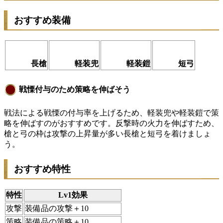
おすすめ装備
長槍
軽装兜
軽装鎧
短弓
戦慄付与のため策略を伸ばそう
戦法による
戦慄
の付与率を上げるため、軽装兜や軽装鎧で策
略を伸ばすのがおすすめです。反撃時の火力を伸ばすため、
槍と弓の枠は攻撃の上昇量が多い長槍と短弓を着けましょ
う。
おすすめ特性
特性
Lv1効果
攻撃
装備品の攻撃＋10
策略
装備品の策略＋10