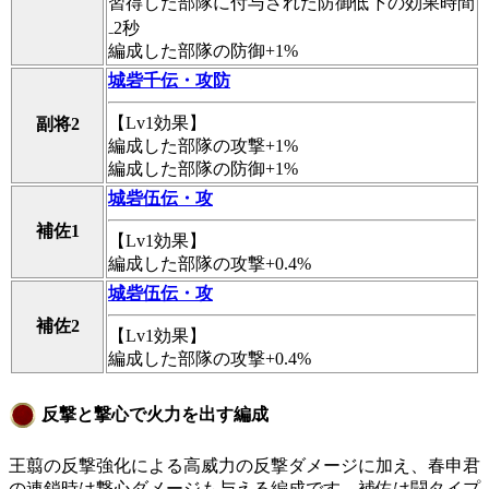
習得した部隊に付与された防御低下の効果時間
₋2秒
編成した部隊の防御+1%
城砦千伝・攻防
【Lv1効果】
副将2
編成した部隊の攻撃+1%
編成した部隊の防御+1%
城砦伍伝・攻
補佐1
【Lv1効果】
編成した部隊の攻撃+0.4%
城砦伍伝・攻
補佐2
【Lv1効果】
編成した部隊の攻撃+0.4%
反撃と撃心で火力を出す編成
王翦の
反撃強化
による高威力の反撃ダメージに加え、春申君
の連鎖時は
撃心
ダメージも与える編成です。補佐は闘タイプ