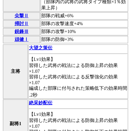
（部隊内の武将の武将タイプ種類×1％効
果上昇）
尖撃Ⅱ
部隊の戦威+6%
掃討Ⅱ
部隊の攻撃速度+4%
鋭鋒Ⅲ
部隊の攻撃+10%
頑健Ⅰ
部隊の防御+3%
大望之策伝
【Lv1効果】
習得した武将の戦法による防御上昇の効果
主将
×1.07
習得した武将の戦法による反撃強化の効果
×1.07
編成した部隊に付与された策略低下の効果時間
₋2秒
絶采妙配伝
【Lv1効果】
習得した武将の戦法による防御上昇の効果
副将1
×1.07