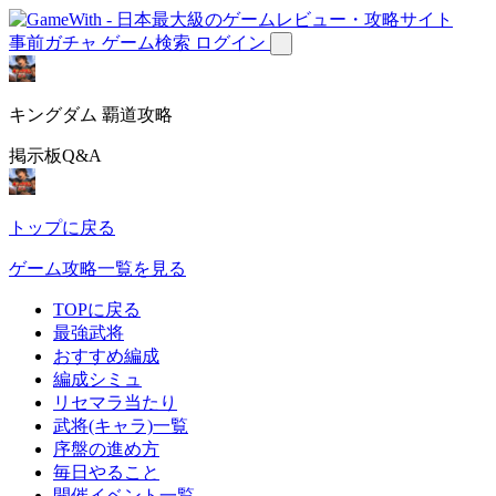
事前ガチャ
ゲーム検索
ログイン
キングダム 覇道攻略
掲示板Q&A
トップに戻る
ゲーム攻略一覧を見る
TOPに戻る
最強武将
おすすめ編成
編成シミュ
リセマラ当たり
武将(キャラ)一覧
序盤の進め方
毎日やること
開催イベント一覧