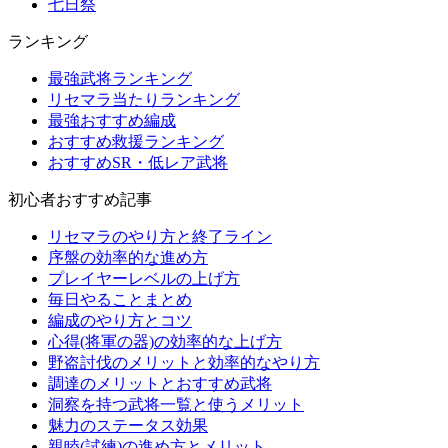
七日祭
ランキング
最強武将ランキング
リセマラ当たりランキング
最強おすすめ編成
おすすめ救援ランキング
おすすめSR・低レア武将
初心者おすすめ記事
リセマラのやり方と終了ライン
序盤の効率的な進め方
プレイヤーレベルの上げ方
毎日やることまとめ
編成のやり方とコツ
心得(将軍の器)の効率的な上げ方
野盗討伐のメリットと効率的なやり方
調達のメリットとおすすめ武将
洞察を持つ武将一覧と使うメリット
魅力のステータス効果
親睦(試練)の進め方とメリット