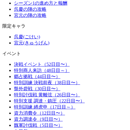
シーズン1の進め方と報酬
呉慶の陣の攻略
宮元の陣の攻略
限定キャラ
呉慶(ごけい)
宮元(きゅうげん)
イベント
決戦イベント（52日目〜）
特別商人来訪（48日目～）
郷占拠戦（44日目〜）
特別訓練 決戦前夜（38日目〜）
盤外砦戦（30日目〜）
特別討伐戦 黄離弦（26日目〜）
特別支援 調達・鎮圧（22日目〜）
特別訓練 縛虎申（17日目～）
資力消費令（12日目〜）
資力調達令（9日目〜）
魏軍討伐戦（5日目〜）