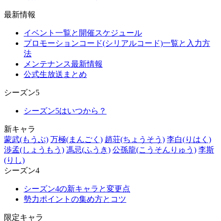
最新情報
イベント一覧と開催スケジュール
プロモーションコード(シリアルコード)一覧と入力方
法
メンテナンス最新情報
公式生放送まとめ
シーズン5
シーズン5はいつから？
新キャラ
蒙武(もうぶ)
万極(まんごく)
趙荘(ちょうそう)
李白(りはく)
渉孟(しょうもう)
馮忌(ふうき)
公孫龍(こうそんりゅう)
李斯
(りし)
シーズン4
シーズン4の新キャラと変更点
勢力ポイントの集め方とコツ
限定キャラ