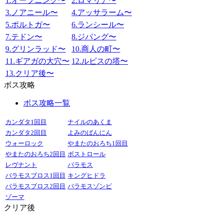
1.オープニング〜
2.ロマリア〜
3.ノアニール〜
4.アッサラーム〜
5.ポルトガ〜
6.ランシール〜
7.テドン〜
8.ジパング〜
9.グリンラッド〜
10.商人の町〜
11.ギアガの大穴〜
12.ルビスの塔〜
13.クリア後〜
ボス攻略
ボス攻略一覧
カンダタ1回目
ナイルのあくま
カンダタ2回目
よみのばんにん
ウォーロック
やまたのおろち1回目
やまたのおろち2回目
ボストロール
レヴナント
バラモス
バラモスブロス1回目
キングヒドラ
バラモスブロス2回目
バラモスゾンビ
ゾーマ
クリア後