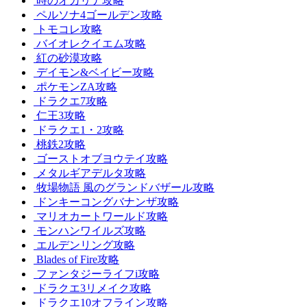
時のオカリナ攻略
ペルソナ4ゴールデン攻略
トモコレ攻略
バイオレクイエム攻略
紅の砂漠攻略
デイモン&ベイビー攻略
ポケモンZA攻略
ドラクエ7攻略
仁王3攻略
ドラクエ1・2攻略
桃鉄2攻略
ゴーストオブヨウテイ攻略
メタルギアデルタ攻略
牧場物語 風のグランドバザール攻略
ドンキーコングバナンザ攻略
マリオカートワールド攻略
モンハンワイルズ攻略
エルデンリング攻略
Blades of Fire攻略
ファンタジーライフi攻略
ドラクエ3リメイク攻略
ドラクエ10オフライン攻略