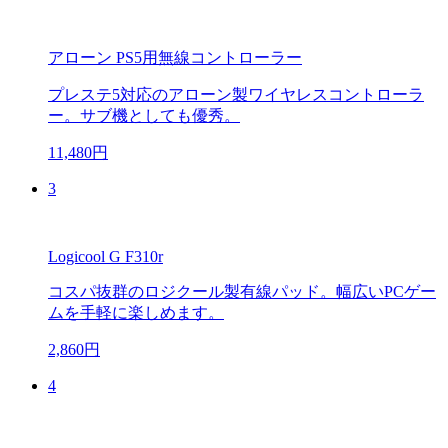
アローン PS5用無線コントローラー
プレステ5対応のアローン製ワイヤレスコントローラ
ー。サブ機としても優秀。
11,480円
3
Logicool G F310r
コスパ抜群のロジクール製有線パッド。幅広いPCゲー
ムを手軽に楽しめます。
2,860円
4