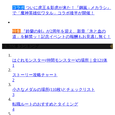
コラボ
ついに虎王＆影虎が来た！『鋼嵐 - メカラシ』
で「魔神英雄伝ワタル」コラボ後半が開催！
特集
『鈴蘭の剣』が2周年を迎え、新章「氷と血の
道」を解禁ッ！記念イベントの報酬もお見逃し無く！
攻略記事ランキング
はぐれモンスター(仲間モンスター)の場所｜全121体
1
ストーリー攻略チャート
2
小さなメダルの場所(110枚)とチェックリスト
3
転職ルートのおすすめとタイミング
4