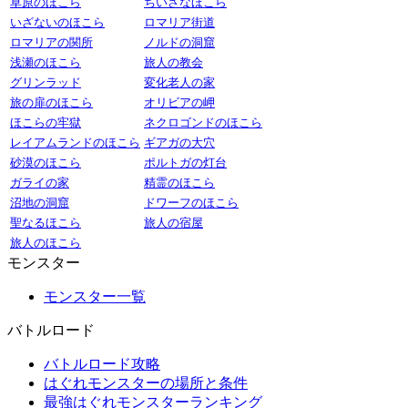
草原のほこら
ちいさなほこら
いざないのほこら
ロマリア街道
ロマリアの関所
ノルドの洞窟
浅瀬のほこら
旅人の教会
グリンラッド
変化老人の家
旅の扉のほこら
オリビアの岬
ほこらの牢獄
ネクロゴンドのほこら
レイアムランドのほこら
ギアガの大穴
砂漠のほこら
ポルトガの灯台
ガライの家
精霊のほこら
沼地の洞窟
ドワーフのほこら
聖なるほこら
旅人の宿屋
旅人のほこら
モンスター
モンスター一覧
バトルロード
バトルロード攻略
はぐれモンスターの場所と条件
最強はぐれモンスターランキング