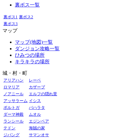
裏ボス一覧
裏ボス1
裏ボス2
裏ボス3
マップ
マップ(地図)一覧
ダンジョン攻略一覧
ひみつの場所
キラキラの場所
城・村・町
アリアハン
レーベ
ロマリア
カザーブ
ノアニール
エルフの隠れ里
アッサラーム
イシス
ポルトガ
バハラタ
ダーマ神殿
ムオル
ランシール
エジンベア
テドン
海賊の家
ジパング
サマンオサ