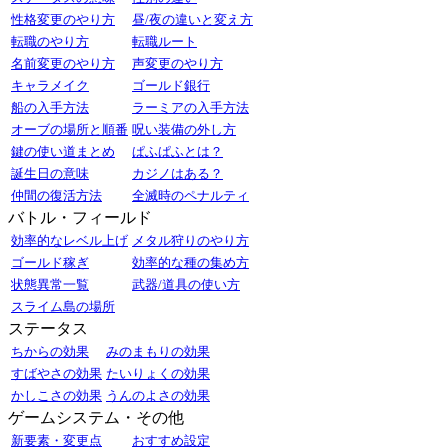
性格変更のやり方
昼/夜の違いと変え方
転職のやり方
転職ルート
名前変更のやり方
声変更のやり方
キャラメイク
ゴールド銀行
船の入手方法
ラーミアの入手方法
オーブの場所と順番
呪い装備の外し方
鍵の使い道まとめ
ぱふぱふとは？
誕生日の意味
カジノはある？
仲間の復活方法
全滅時のペナルティ
バトル・フィールド
効率的なレベル上げ
メタル狩りのやり方
ゴールド稼ぎ
効率的な種の集め方
状態異常一覧
武器/道具の使い方
スライム島の場所
ステータス
ちからの効果
みのまもりの効果
すばやさの効果
たいりょくの効果
かしこさの効果
うんのよさの効果
ゲームシステム・その他
新要素・変更点
おすすめ設定