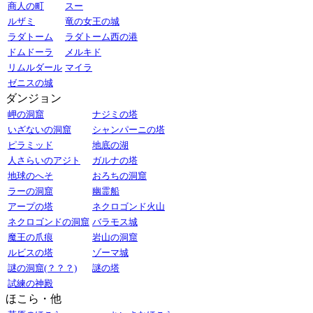
商人の町
スー
ルザミ
竜の女王の城
ラダトーム
ラダトーム西の港
ドムドーラ
メルキド
リムルダール
マイラ
ゼニスの城
ダンジョン
岬の洞窟
ナジミの塔
いざないの洞窟
シャンパーニの塔
ピラミッド
地底の湖
人さらいのアジト
ガルナの塔
地球のへそ
おろちの洞窟
ラーの洞窟
幽霊船
アープの塔
ネクロゴンド火山
ネクロゴンドの洞窟
バラモス城
魔王の爪痕
岩山の洞窟
ルビスの塔
ゾーマ城
謎の洞窟(？？？)
謎の塔
試練の神殿
ほこら・他