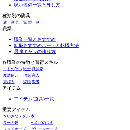
呪い装備一覧と外し方
種類別の防具
盾一覧
兜一覧
鎧一覧
職業
職業一覧とおすすめ
転職おすすめルートと転職方法
最強キャラの作り方
各職業の特徴と習得スキル
まもの使い
戦士
武闘家
魔法使い
僧侶
商人
遊び人
盗賊
賢者
アイテム
アイテム(道具)一覧
重要アイテム
ちいさなメダル
本
ラーの鏡
へんげのつえ
レッドオーブ
グリーンオーブ