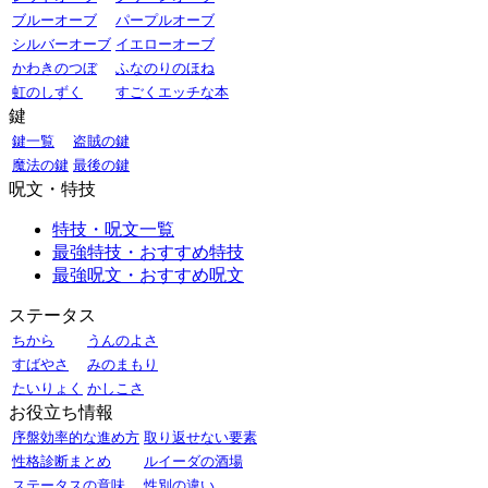
ブルーオーブ
パープルオーブ
シルバーオーブ
イエローオーブ
かわきのつぼ
ふなのりのほね
虹のしずく
すごくエッチな本
鍵
鍵一覧
盗賊の鍵
魔法の鍵
最後の鍵
呪文・特技
特技・呪文一覧
最強特技・おすすめ特技
最強呪文・おすすめ呪文
ステータス
ちから
うんのよさ
すばやさ
みのまもり
たいりょく
かしこさ
お役立ち情報
序盤効率的な進め方
取り返せない要素
性格診断まとめ
ルイーダの酒場
ステータスの意味
性別の違い