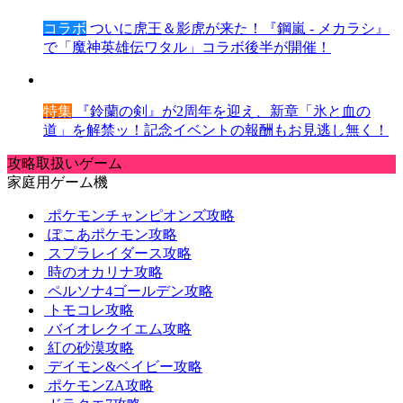
コラボ
ついに虎王＆影虎が来た！『鋼嵐 - メカラシ』
で「魔神英雄伝ワタル」コラボ後半が開催！
特集
『鈴蘭の剣』が2周年を迎え、新章「氷と血の
道」を解禁ッ！記念イベントの報酬もお見逃し無く！
攻略取扱いゲーム
家庭用ゲーム機
ポケモンチャンピオンズ攻略
ぽこあポケモン攻略
スプラレイダース攻略
時のオカリナ攻略
ペルソナ4ゴールデン攻略
トモコレ攻略
バイオレクイエム攻略
紅の砂漠攻略
デイモン&ベイビー攻略
ポケモンZA攻略