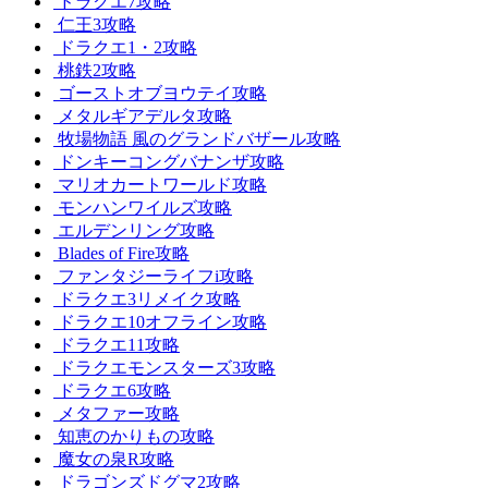
ドラクエ7攻略
仁王3攻略
ドラクエ1・2攻略
桃鉄2攻略
ゴーストオブヨウテイ攻略
メタルギアデルタ攻略
牧場物語 風のグランドバザール攻略
ドンキーコングバナンザ攻略
マリオカートワールド攻略
モンハンワイルズ攻略
エルデンリング攻略
Blades of Fire攻略
ファンタジーライフi攻略
ドラクエ3リメイク攻略
ドラクエ10オフライン攻略
ドラクエ11攻略
ドラクエモンスターズ3攻略
ドラクエ6攻略
メタファー攻略
知恵のかりもの攻略
魔女の泉R攻略
ドラゴンズドグマ2攻略