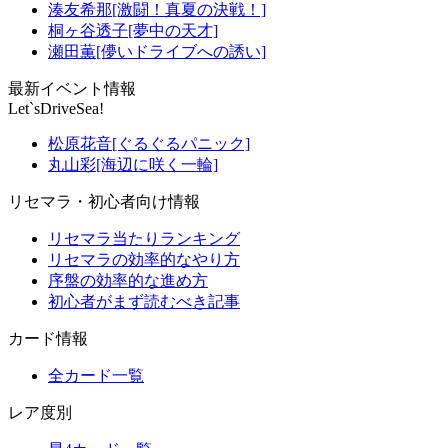
湊友希那[激闘！真夏の決戦！]
桐ヶ谷透子[夢中の天才]
瀬田薫[儚いドライブへの誘い]
最新イベント情報
Let`sDriveSea!
松原花音[ぐるぐるパニック]
丸山彩[海辺に咲く一輪]
リセマラ・初心者向け情報
リセマラ当たりランキング
リセマラの効率的なやり方
序盤の効率的な進め方
初心者がまず読むべき記事
カード情報
全カード一覧
レア度別