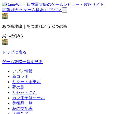
事前ガチャ
ゲーム検索
ログイン
あつ森攻略｜あつまれどうぶつの森
掲示板Q&A
トップに戻る
ゲーム攻略一覧を見る
アプデ情報
新コラボ
リゾートホテル
夢の島
リセットさん
カブ価予測ツール
美術品一覧
花の交配表
人気住民