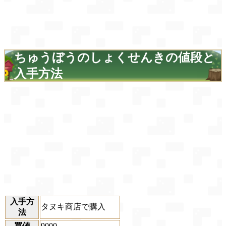
ちゅうぼうのしょくせんきの値段と
入手方法
入手方
タヌキ商店で購入
法
買値
9000