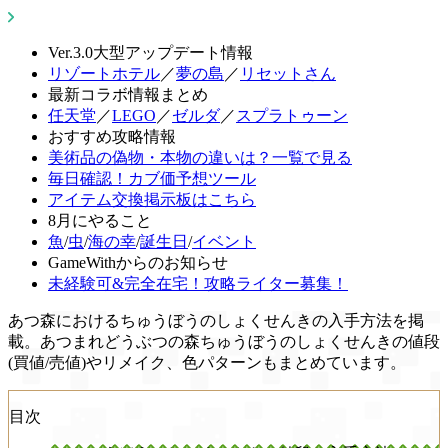
Ver.3.0大型アップデート情報
リゾートホテル
／
夢の島
／
リセットさん
最新コラボ情報まとめ
任天堂
／
LEGO
／
ゼルダ
／
スプラトゥーン
おすすめ攻略情報
美術品の偽物・本物の違いは？一覧で見る
毎日確認！カブ価予想ツール
アイテム交換掲示板はこちら
8月にやること
魚
/
虫
/
海の幸
/
誕生日
/
イベント
GameWithからのお知らせ
未経験可&完全在宅！攻略ライター募集！
あつ森におけるちゅうぼうのしょくせんきの入手方法を掲
載。あつまれどうぶつの森ちゅうぼうのしょくせんきの値段
(買値/売値)やリメイク、色パターンもまとめています。
目次