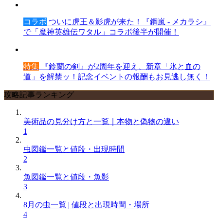
コラボ
ついに虎王＆影虎が来た！『鋼嵐 - メカラシ』
で「魔神英雄伝ワタル」コラボ後半が開催！
特集
『鈴蘭の剣』が2周年を迎え、新章「氷と血の
道」を解禁ッ！記念イベントの報酬もお見逃し無く！
攻略記事ランキング
美術品の見分け方と一覧｜本物と偽物の違い
1
虫図鑑一覧と値段・出現時間
2
魚図鑑一覧と値段・魚影
3
8月の虫一覧 | 値段と出現時間・場所
4