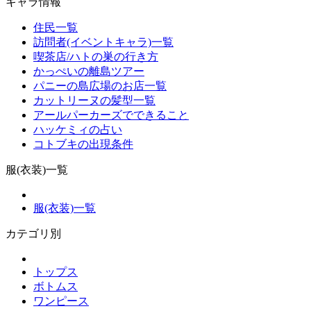
キャラ情報
住民一覧
訪問者(イベントキャラ)一覧
喫茶店/ハトの巣の行き方
かっぺいの離島ツアー
パニーの島広場のお店一覧
カットリーヌの髪型一覧
アールパーカーズでできること
ハッケミィの占い
コトブキの出現条件
服(衣装)一覧
服(衣装)一覧
カテゴリ別
トップス
ボトムス
ワンピース