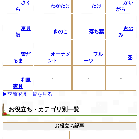
さく
かい
わかたけ
たけ
ら
がら
夏貝
きの
きのこ
落ち葉
殻
み
フル
雪だ
オーナメ
花
ーツ
るま
ント
-
-
-
和風
家具
▶季節家具一覧を見る
お役立ち・カテゴリ別一覧
お役立ち記事