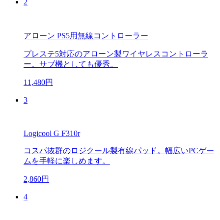
2
アローン PS5用無線コントローラー
プレステ5対応のアローン製ワイヤレスコントローラ
ー。サブ機としても優秀。
11,480円
3
Logicool G F310r
コスパ抜群のロジクール製有線パッド。幅広いPCゲー
ムを手軽に楽しめます。
2,860円
4