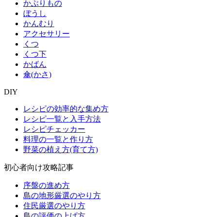
かぶりもの
ぼうし
かんむり
アクセサリー
くつ
くつ下
かばん
傘(かさ)
DIY
レシピの効率的な集め方
レシピ一覧と入手方法
レシピチェッカー
料理の一覧と作り方
野菜の植え方(育て方)
初心者向け攻略記事
序盤の進め方
島の地形厳選のやり方
住民厳選のやり方
島の評価の上げ方