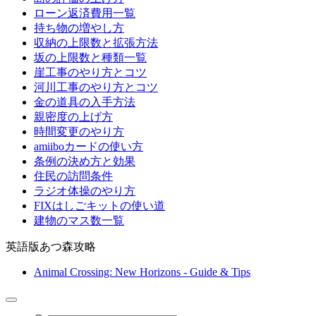
ローン返済費用一覧
持ち物の増やし方
収納の上限数と拡張方法
坂の上限数と種類一覧
崖工事のやり方とコツ
河川工事のやり方とコツ
金の道具の入手方法
親密度の上げ方
時間変更のやり方
amiiboカードの使い方
条例の決め方と効果
住民の訪問条件
ラジオ体操のやり方
FIXはしごキットの使い道
建物のマス数一覧
英語版あつ森攻略
Animal Crossing: New Horizons - Guide & Tips