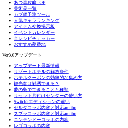
あつ森攻略TOP
美術品一覧
カブ価予測ツール
人気キャラランキング
アイテム交換掲示板
イベントカレンダー
全レシピチェッカー
おすすめ夢番地
Ver3.0アップデート
アップデート最新情報
リゾートホテルの解放条件
ホテルクーポンの効率的な集め方
観光客は勧誘できる？
夢の島でできることと種類
リセット片付けセンターの使い方
Switch2エディションの違い
ゼルダコラボ内容と対応amiibo
スプラコラボ内容と対応amiibo
ニンテンドーコラボの内容
レゴコラボの内容