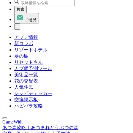
検索
ご意見
アプデ情報
新コラボ
リゾートホテル
夢の島
リセットさん
カブ価予測ツール
美術品一覧
花の交配表
人気住民
レシピチェッカー
交換掲示板
ハピパラ攻略
GameWith
あつ森攻略｜あつまれどうぶつの森