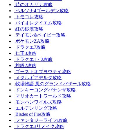
時のオカリナ攻略
ペルソナ4ゴールデン攻略
トモコレ攻略
バイオレクイエム攻略
紅の砂漠攻略
デイモン&ベイビー攻略
ポケモンZA攻略
ドラクエ7攻略
仁王3攻略
ドラクエ1・2攻略
桃鉄2攻略
ゴーストオブヨウテイ攻略
メタルギアデルタ攻略
牧場物語 風のグランドバザール攻略
ドンキーコングバナンザ攻略
マリオカートワールド攻略
モンハンワイルズ攻略
エルデンリング攻略
Blades of Fire攻略
ファンタジーライフi攻略
ドラクエ3リメイク攻略