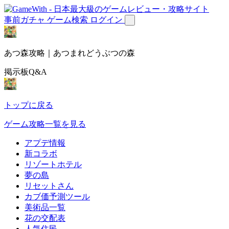
事前ガチャ
ゲーム検索
ログイン
あつ森攻略｜あつまれどうぶつの森
掲示板Q&A
トップに戻る
ゲーム攻略一覧を見る
アプデ情報
新コラボ
リゾートホテル
夢の島
リセットさん
カブ価予測ツール
美術品一覧
花の交配表
人気住民