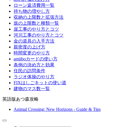
ローン返済費用一覧
持ち物の増やし方
収納の上限数と拡張方法
坂の上限数と種類一覧
崖工事のやり方とコツ
河川工事のやり方とコツ
金の道具の入手方法
親密度の上げ方
時間変更のやり方
amiiboカードの使い方
条例の決め方と効果
住民の訪問条件
ラジオ体操のやり方
FIXはしごキットの使い道
建物のマス数一覧
英語版あつ森攻略
Animal Crossing: New Horizons - Guide & Tips