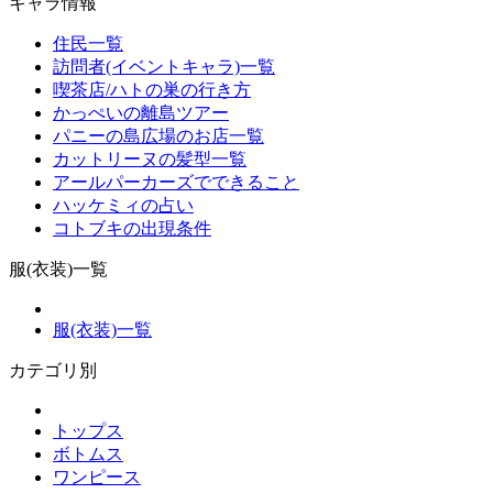
キャラ情報
住民一覧
訪問者(イベントキャラ)一覧
喫茶店/ハトの巣の行き方
かっぺいの離島ツアー
パニーの島広場のお店一覧
カットリーヌの髪型一覧
アールパーカーズでできること
ハッケミィの占い
コトブキの出現条件
服(衣装)一覧
服(衣装)一覧
カテゴリ別
トップス
ボトムス
ワンピース