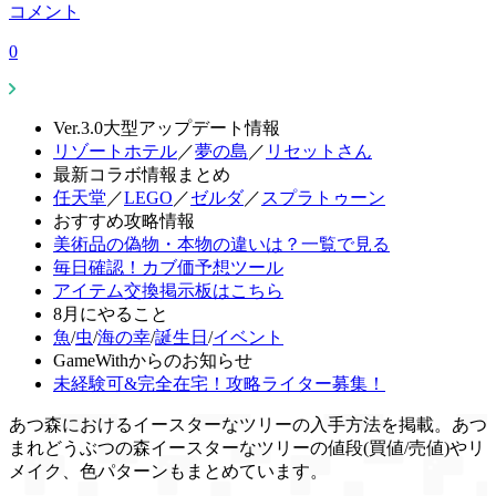
コメント
0
Ver.3.0大型アップデート情報
リゾートホテル
／
夢の島
／
リセットさん
最新コラボ情報まとめ
任天堂
／
LEGO
／
ゼルダ
／
スプラトゥーン
おすすめ攻略情報
美術品の偽物・本物の違いは？一覧で見る
毎日確認！カブ価予想ツール
アイテム交換掲示板はこちら
8月にやること
魚
/
虫
/
海の幸
/
誕生日
/
イベント
GameWithからのお知らせ
未経験可&完全在宅！攻略ライター募集！
あつ森におけるイースターなツリーの入手方法を掲載。あつ
まれどうぶつの森イースターなツリーの値段(買値/売値)やリ
メイク、色パターンもまとめています。