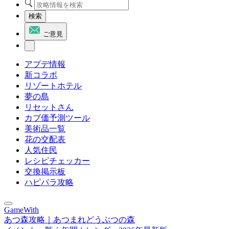
検索
ご意見
アプデ情報
新コラボ
リゾートホテル
夢の島
リセットさん
カブ価予測ツール
美術品一覧
花の交配表
人気住民
レシピチェッカー
交換掲示板
ハピパラ攻略
GameWith
あつ森攻略｜あつまれどうぶつの森