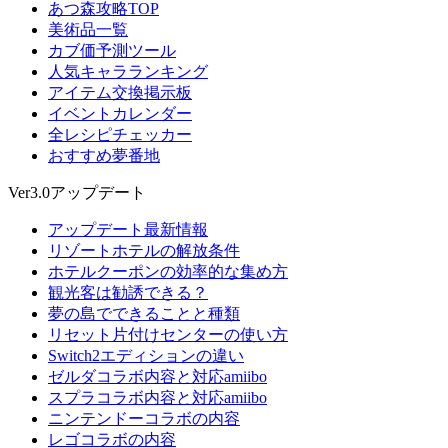
あつ森攻略TOP
美術品一覧
カブ価予測ツール
人気キャラランキング
アイテム交換掲示板
イベントカレンダー
全レシピチェッカー
おすすめ夢番地
Ver3.0アップデート
アップデート最新情報
リゾートホテルの解放条件
ホテルクーポンの効率的な集め方
観光客は勧誘できる？
夢の島でできることと種類
リセット片付けセンターの使い方
Switch2エディションの違い
ゼルダコラボ内容と対応amiibo
スプラコラボ内容と対応amiibo
ニンテンドーコラボの内容
レゴコラボの内容