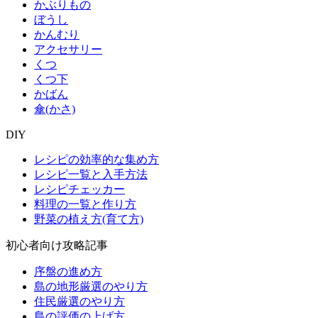
かぶりもの
ぼうし
かんむり
アクセサリー
くつ
くつ下
かばん
傘(かさ)
DIY
レシピの効率的な集め方
レシピ一覧と入手方法
レシピチェッカー
料理の一覧と作り方
野菜の植え方(育て方)
初心者向け攻略記事
序盤の進め方
島の地形厳選のやり方
住民厳選のやり方
島の評価の上げ方