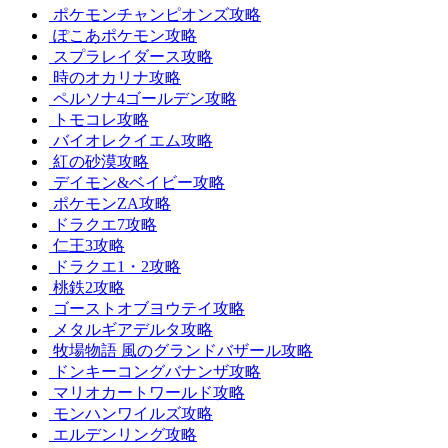
ポケモンチャンピオンズ攻略
ぽこあポケモン攻略
スプラレイダース攻略
時のオカリナ攻略
ペルソナ4ゴールデン攻略
トモコレ攻略
バイオレクイエム攻略
紅の砂漠攻略
デイモン&ベイビー攻略
ポケモンZA攻略
ドラクエ7攻略
仁王3攻略
ドラクエ1・2攻略
桃鉄2攻略
ゴーストオブヨウテイ攻略
メタルギアデルタ攻略
牧場物語 風のグランドバザール攻略
ドンキーコングバナンザ攻略
マリオカートワールド攻略
モンハンワイルズ攻略
エルデンリング攻略