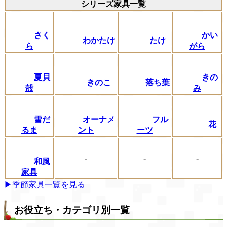
シリーズ家具一覧
さく
かい
わかたけ
たけ
ら
がら
夏貝
きの
きのこ
落ち葉
殻
み
フル
雪だ
オーナメ
花
ーツ
るま
ント
-
-
-
和風
家具
▶季節家具一覧を見る
お役立ち・カテゴリ別一覧