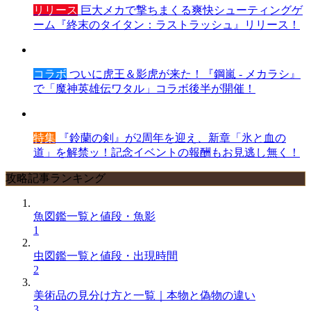
リリース
巨大メカで撃ちまくる爽快シューティングゲ
ーム『終末のタイタン：ラストラッシュ』リリース！
コラボ
ついに虎王＆影虎が来た！『鋼嵐 - メカラシ』
で「魔神英雄伝ワタル」コラボ後半が開催！
特集
『鈴蘭の剣』が2周年を迎え、新章「氷と血の
道」を解禁ッ！記念イベントの報酬もお見逃し無く！
攻略記事ランキング
魚図鑑一覧と値段・魚影
1
虫図鑑一覧と値段・出現時間
2
美術品の見分け方と一覧｜本物と偽物の違い
3