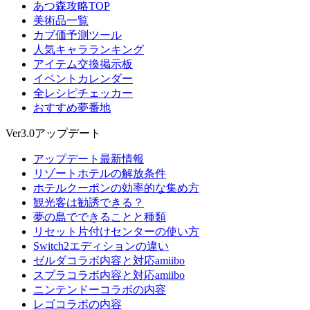
あつ森攻略TOP
美術品一覧
カブ価予測ツール
人気キャラランキング
アイテム交換掲示板
イベントカレンダー
全レシピチェッカー
おすすめ夢番地
Ver3.0アップデート
アップデート最新情報
リゾートホテルの解放条件
ホテルクーポンの効率的な集め方
観光客は勧誘できる？
夢の島でできることと種類
リセット片付けセンターの使い方
Switch2エディションの違い
ゼルダコラボ内容と対応amiibo
スプラコラボ内容と対応amiibo
ニンテンドーコラボの内容
レゴコラボの内容