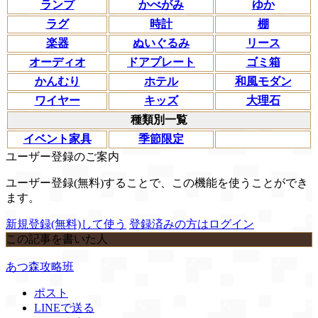
ランプ
かべがみ
ゆか
ラグ
時計
棚
楽器
ぬいぐるみ
リース
オーディオ
ドアプレート
ゴミ箱
かんむり
ホテル
和風モダン
ワイヤー
キッズ
大理石
種類別一覧
イベント家具
季節限定
ユーザー登録のご案内
ユーザー登録(無料)することで、この機能を使うことができ
ます。
新規登録(無料)して使う
登録済みの方はログイン
この記事を書いた人
あつ森攻略班
ポスト
LINEで送る