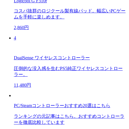
Logicool G F310r
コスパ抜群のロジクール製有線パッド。幅広いPCゲー
ムを手軽に楽しめます。
2,860円
4
DualSense ワイヤレスコントローラー
圧倒的な没入感を生むPS5純正ワイヤレスコントロー
ラー。
11,480円
PC/Steamコントローラーおすすめ20選はこちら
ランキングの元記事はこちら。おすすめコントローラ
ーを徹底比較しています