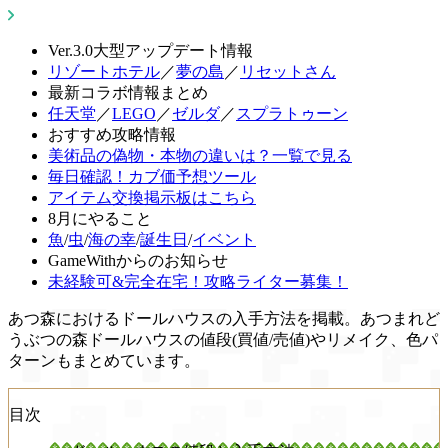
Ver.3.0大型アップデート情報
リゾートホテル
／
夢の島
／
リセットさん
最新コラボ情報まとめ
任天堂
／
LEGO
／
ゼルダ
／
スプラトゥーン
おすすめ攻略情報
美術品の偽物・本物の違いは？一覧で見る
毎日確認！カブ価予想ツール
アイテム交換掲示板はこちら
8月にやること
魚
/
虫
/
海の幸
/
誕生日
/
イベント
GameWithからのお知らせ
未経験可&完全在宅！攻略ライター募集！
あつ森におけるドールハウスの入手方法を掲載。あつまれど
うぶつの森ドールハウスの値段(買値/売値)やリメイク、色パ
ターンもまとめています。
目次