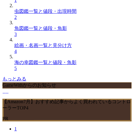
1
虫図鑑一覧と値段・出現時間
2
魚図鑑一覧と値段・魚影
3
絵画・名画一覧と見分け方
4
海の幸図鑑一覧と値段・魚影
5
もっとみる
GameWithからのお知らせ
【Amazon7月】おすすめ記事からよく買われているコントロ
ーラーTOP4
PR
1