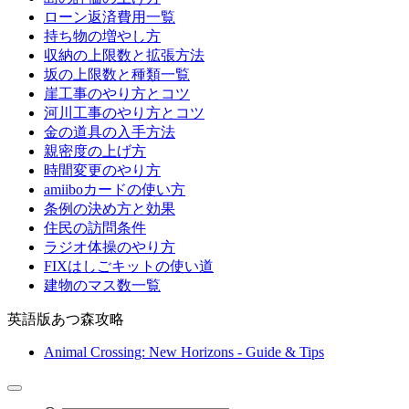
ローン返済費用一覧
持ち物の増やし方
収納の上限数と拡張方法
坂の上限数と種類一覧
崖工事のやり方とコツ
河川工事のやり方とコツ
金の道具の入手方法
親密度の上げ方
時間変更のやり方
amiiboカードの使い方
条例の決め方と効果
住民の訪問条件
ラジオ体操のやり方
FIXはしごキットの使い道
建物のマス数一覧
英語版あつ森攻略
Animal Crossing: New Horizons - Guide & Tips