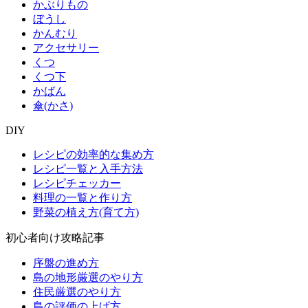
かぶりもの
ぼうし
かんむり
アクセサリー
くつ
くつ下
かばん
傘(かさ)
DIY
レシピの効率的な集め方
レシピ一覧と入手方法
レシピチェッカー
料理の一覧と作り方
野菜の植え方(育て方)
初心者向け攻略記事
序盤の進め方
島の地形厳選のやり方
住民厳選のやり方
島の評価の上げ方