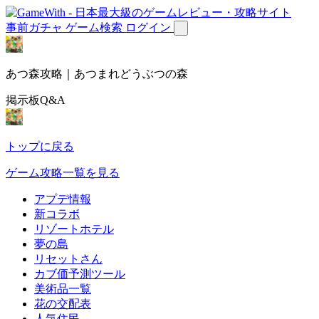
事前ガチャ
ゲーム検索
ログイン
あつ森攻略｜あつまれどうぶつの森
掲示板Q&A
トップに戻る
ゲーム攻略一覧を見る
アプデ情報
新コラボ
リゾートホテル
夢の島
リセットさん
カブ価予測ツール
美術品一覧
花の交配表
人気住民