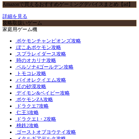
Amazonで買えるおすすめゲーミングデバイスまとめ【ad】
詳細を見る
攻略取扱いゲーム
家庭用ゲーム機
ポケモンチャンピオンズ攻略
ぽこあポケモン攻略
スプラレイダース攻略
時のオカリナ攻略
ペルソナ4ゴールデン攻略
トモコレ攻略
バイオレクイエム攻略
紅の砂漠攻略
デイモン&ベイビー攻略
ポケモンZA攻略
ドラクエ7攻略
仁王3攻略
ドラクエ1・2攻略
桃鉄2攻略
ゴーストオブヨウテイ攻略
メタルギアデルタ攻略