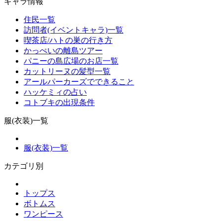
キャラ情報
住民一覧
訪問者(イベントキャラ)一覧
喫茶店/ハトの巣の行き方
かっぺいの離島ツアー
パニーの島広場のお店一覧
カットリーヌの髪型一覧
アールパーカーズでできること
ハッケミィの占い
コトブキの出現条件
服(衣装)一覧
服(衣装)一覧
カテゴリ別
トップス
ボトムス
ワンピース