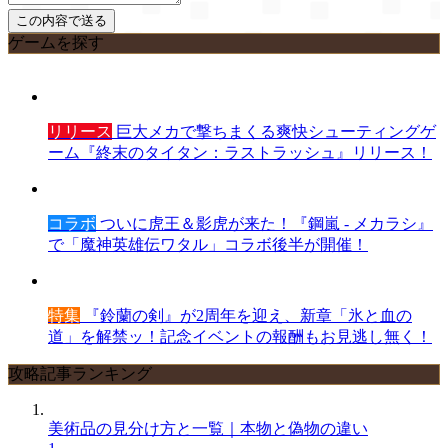
ゲームを探す
リリース
巨大メカで撃ちまくる爽快シューティングゲ
ーム『終末のタイタン：ラストラッシュ』リリース！
コラボ
ついに虎王＆影虎が来た！『鋼嵐 - メカラシ』
で「魔神英雄伝ワタル」コラボ後半が開催！
特集
『鈴蘭の剣』が2周年を迎え、新章「氷と血の
道」を解禁ッ！記念イベントの報酬もお見逃し無く！
攻略記事ランキング
美術品の見分け方と一覧｜本物と偽物の違い