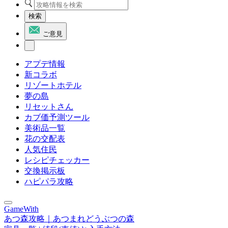
検索
ご意見
アプデ情報
新コラボ
リゾートホテル
夢の島
リセットさん
カブ価予測ツール
美術品一覧
花の交配表
人気住民
レシピチェッカー
交換掲示板
ハピパラ攻略
GameWith
あつ森攻略｜あつまれどうぶつの森