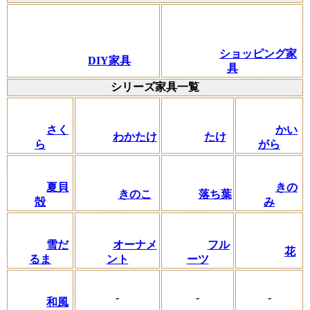
ショッピング家
DIY家具
具
シリーズ家具一覧
さく
かい
わかたけ
たけ
ら
がら
夏貝
きの
きのこ
落ち葉
殻
み
フル
雪だ
オーナメ
花
ーツ
るま
ント
-
-
-
和風