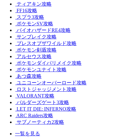
ティアキン攻略
FF16攻略
スプラ3攻略
ポケモンSV攻略
バイオハザードRE4攻略
サンブレイク攻略
ブレスオブザワイルド攻略
ポケモン剣盾攻略
アルセウス攻略
ポケモンダイパリメイク攻略
ポケモンユナイト攻略
あつ森攻略
ユニコーンオーバーロード攻略
ロストジャッジメント攻略
VALORANT攻略
バルダーズゲート3攻略
LET IT DIE: INFERNO攻略
ARC Raiders攻略
サブノーティカ2攻略
一覧を見る