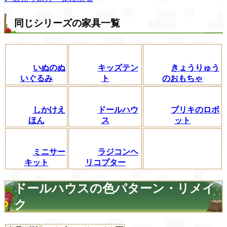
同じシリーズの家具一覧
いぬのぬ
キッズテン
きょうりゅう
いぐるみ
ト
のおもちゃ
しかけえ
ドールハウ
ブリキのロボ
ほん
ス
ット
ミニサー
ラジコンヘ
キット
リコプター
ドールハウスの色パターン・リメイ
ク