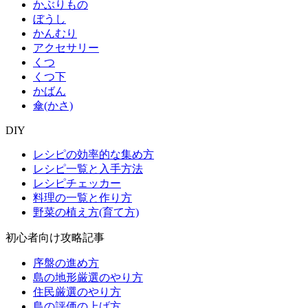
かぶりもの
ぼうし
かんむり
アクセサリー
くつ
くつ下
かばん
傘(かさ)
DIY
レシピの効率的な集め方
レシピ一覧と入手方法
レシピチェッカー
料理の一覧と作り方
野菜の植え方(育て方)
初心者向け攻略記事
序盤の進め方
島の地形厳選のやり方
住民厳選のやり方
島の評価の上げ方