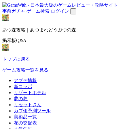
事前ガチャ
ゲーム検索
ログイン
あつ森攻略｜あつまれどうぶつの森
掲示板Q&A
トップに戻る
ゲーム攻略一覧を見る
アプデ情報
新コラボ
リゾートホテル
夢の島
リセットさん
カブ価予測ツール
美術品一覧
花の交配表
人気住民