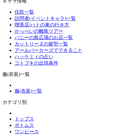
キャラ情報
住民一覧
訪問者(イベントキャラ)一覧
喫茶店/ハトの巣の行き方
かっぺいの離島ツアー
パニーの島広場のお店一覧
カットリーヌの髪型一覧
アールパーカーズでできること
ハッケミィの占い
コトブキの出現条件
服(衣装)一覧
服(衣装)一覧
カテゴリ別
トップス
ボトムス
ワンピース