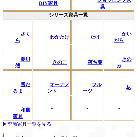
ショッピング家
DIY家具
具
シリーズ家具一覧
さく
かい
わかたけ
たけ
ら
がら
夏貝
きの
きのこ
落ち葉
殻
み
フル
雪だ
オーナメ
花
ーツ
るま
ント
-
-
-
和風
家具
▶季節家具一覧を見る