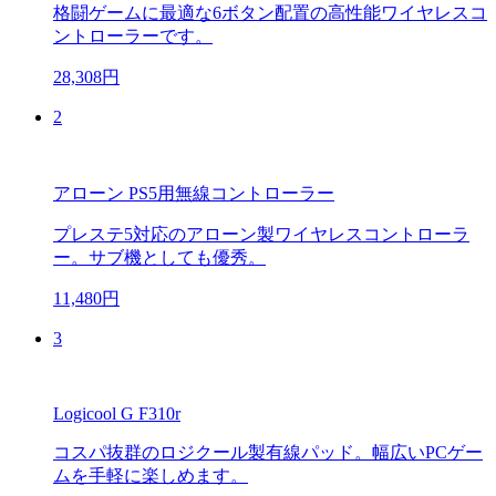
格闘ゲームに最適な6ボタン配置の高性能ワイヤレスコ
ントローラーです。
28,308円
2
アローン PS5用無線コントローラー
プレステ5対応のアローン製ワイヤレスコントローラ
ー。サブ機としても優秀。
11,480円
3
Logicool G F310r
コスパ抜群のロジクール製有線パッド。幅広いPCゲー
ムを手軽に楽しめます。