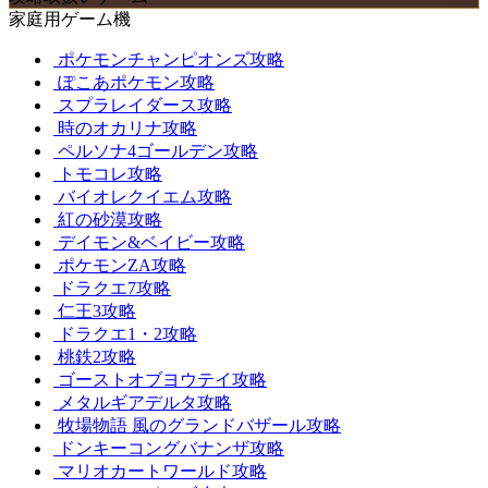
家庭用ゲーム機
ポケモンチャンピオンズ攻略
ぽこあポケモン攻略
スプラレイダース攻略
時のオカリナ攻略
ペルソナ4ゴールデン攻略
トモコレ攻略
バイオレクイエム攻略
紅の砂漠攻略
デイモン&ベイビー攻略
ポケモンZA攻略
ドラクエ7攻略
仁王3攻略
ドラクエ1・2攻略
桃鉄2攻略
ゴーストオブヨウテイ攻略
メタルギアデルタ攻略
牧場物語 風のグランドバザール攻略
ドンキーコングバナンザ攻略
マリオカートワールド攻略