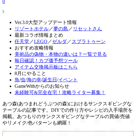
0
Ver.3.0大型アップデート情報
リゾートホテル
／
夢の島
／
リセットさん
最新コラボ情報まとめ
任天堂
／
LEGO
／
ゼルダ
／
スプラトゥーン
おすすめ攻略情報
美術品の偽物・本物の違いは？一覧で見る
毎日確認！カブ価予想ツール
アイテム交換掲示板はこちら
8月にやること
魚
/
虫
/
海の幸
/
誕生日
/
イベント
GameWithからのお知らせ
未経験可&完全在宅！攻略ライター募集！
あつ森(あつまれどうぶつの森)におけるサンクスギビングな
テーブルの記事です。DIYでの作り方やレシピの入手場所を
掲載。あつもりのサンクスギビングなテーブルの買値/売値
やリメイク/色パターンも網羅！