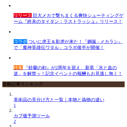
リリース
巨大メカで撃ちまくる爽快シューティングゲ
ーム『終末のタイタン：ラストラッシュ』リリース！
コラボ
ついに虎王＆影虎が来た！『鋼嵐 - メカラシ』
で「魔神英雄伝ワタル」コラボ後半が開催！
特集
『鈴蘭の剣』が2周年を迎え、新章「氷と血の
道」を解禁ッ！記念イベントの報酬もお見逃し無く！
攻略記事ランキング
美術品の見分け方と一覧｜本物と偽物の違い
1
カブ価予測ツール
2