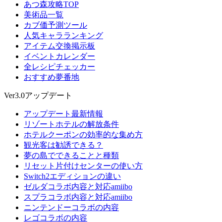
あつ森攻略TOP
美術品一覧
カブ価予測ツール
人気キャラランキング
アイテム交換掲示板
イベントカレンダー
全レシピチェッカー
おすすめ夢番地
Ver3.0アップデート
アップデート最新情報
リゾートホテルの解放条件
ホテルクーポンの効率的な集め方
観光客は勧誘できる？
夢の島でできることと種類
リセット片付けセンターの使い方
Switch2エディションの違い
ゼルダコラボ内容と対応amiibo
スプラコラボ内容と対応amiibo
ニンテンドーコラボの内容
レゴコラボの内容