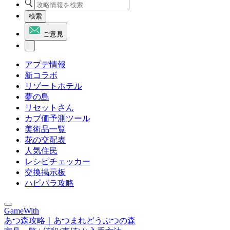
検索
ご意見
アプデ情報
新コラボ
リゾートホテル
夢の島
リセットさん
カブ価予測ツール
美術品一覧
花の交配表
人気住民
レシピチェッカー
交換掲示板
ハピパラ攻略
GameWith
あつ森攻略｜あつまれどうぶつの森