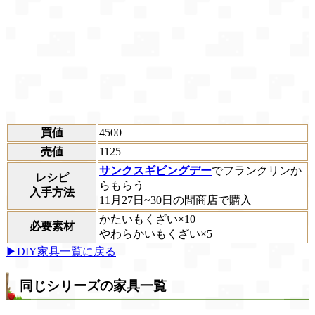
買値
4500
売値
1125
サンクスギビングデー
でフランクリンか
レシピ
らもらう
入手方法
11月27日~30日の間商店で購入
かたいもくざい×10
必要素材
やわらかいもくざい×5
▶DIY家具一覧に戻る
同じシリーズの家具一覧