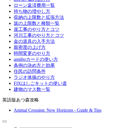
ローン返済費用一覧
持ち物の増やし方
収納の上限数と拡張方法
坂の上限数と種類一覧
崖工事のやり方とコツ
河川工事のやり方とコツ
金の道具の入手方法
親密度の上げ方
時間変更のやり方
amiiboカードの使い方
条例の決め方と効果
住民の訪問条件
ラジオ体操のやり方
FIXはしごキットの使い道
建物のマス数一覧
英語版あつ森攻略
Animal Crossing: New Horizons - Guide & Tips