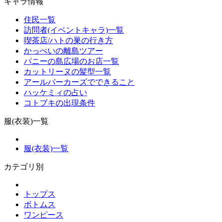
キャラ情報
住民一覧
訪問者(イベントキャラ)一覧
喫茶店/ハトの巣の行き方
かっぺいの離島ツアー
パニーの島広場のお店一覧
カットリーヌの髪型一覧
アールパーカーズでできること
ハッケミィの占い
コトブキの出現条件
服(衣装)一覧
服(衣装)一覧
カテゴリ別
トップス
ボトムス
ワンピース