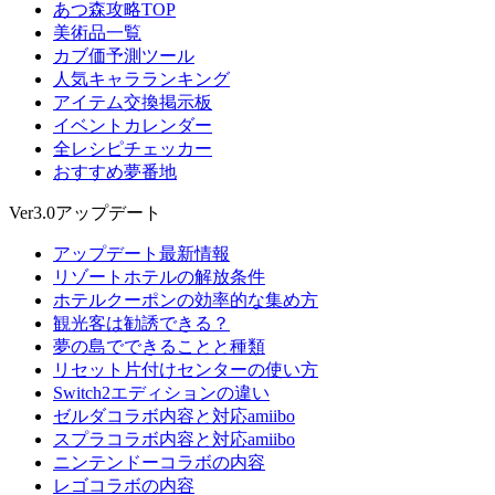
あつ森攻略TOP
美術品一覧
カブ価予測ツール
人気キャラランキング
アイテム交換掲示板
イベントカレンダー
全レシピチェッカー
おすすめ夢番地
Ver3.0アップデート
アップデート最新情報
リゾートホテルの解放条件
ホテルクーポンの効率的な集め方
観光客は勧誘できる？
夢の島でできることと種類
リセット片付けセンターの使い方
Switch2エディションの違い
ゼルダコラボ内容と対応amiibo
スプラコラボ内容と対応amiibo
ニンテンドーコラボの内容
レゴコラボの内容