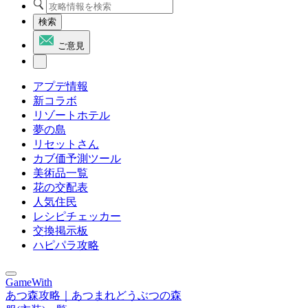
検索
ご意見
アプデ情報
新コラボ
リゾートホテル
夢の島
リセットさん
カブ価予測ツール
美術品一覧
花の交配表
人気住民
レシピチェッカー
交換掲示板
ハピパラ攻略
GameWith
あつ森攻略｜あつまれどうぶつの森