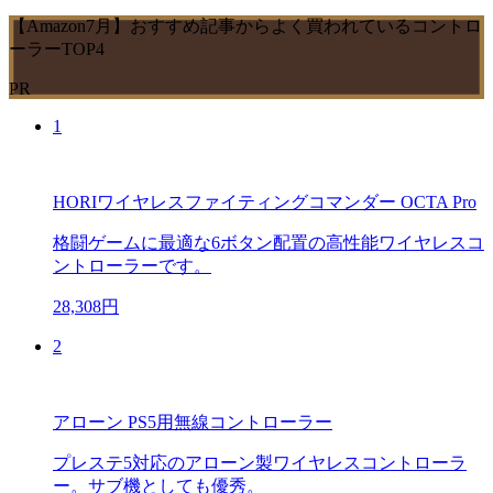
【Amazon7月】おすすめ記事からよく買われているコントロ
ーラーTOP4
PR
1
HORIワイヤレスファイティングコマンダー OCTA Pro
格闘ゲームに最適な6ボタン配置の高性能ワイヤレスコ
ントローラーです。
28,308円
2
アローン PS5用無線コントローラー
プレステ5対応のアローン製ワイヤレスコントローラ
ー。サブ機としても優秀。