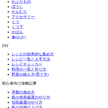
かぶりもの
ぼうし
かんむり
アクセサリー
くつ
くつ下
かばん
傘(かさ)
DIY
レシピの効率的な集め方
レシピ一覧と入手方法
レシピチェッカー
料理の一覧と作り方
野菜の植え方(育て方)
初心者向け攻略記事
序盤の進め方
島の地形厳選のやり方
住民厳選のやり方
島の評価の上げ方