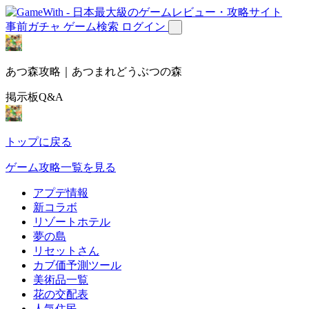
事前ガチャ
ゲーム検索
ログイン
あつ森攻略｜あつまれどうぶつの森
掲示板Q&A
トップに戻る
ゲーム攻略一覧を見る
アプデ情報
新コラボ
リゾートホテル
夢の島
リセットさん
カブ価予測ツール
美術品一覧
花の交配表
人気住民