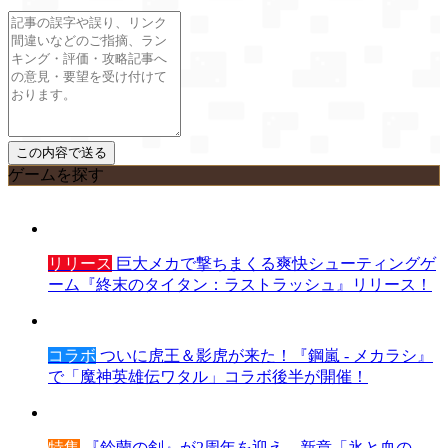
ゲームを探す
リリース
巨大メカで撃ちまくる爽快シューティングゲ
ーム『終末のタイタン：ラストラッシュ』リリース！
コラボ
ついに虎王＆影虎が来た！『鋼嵐 - メカラシ』
で「魔神英雄伝ワタル」コラボ後半が開催！
特集
『鈴蘭の剣』が2周年を迎え、新章「氷と血の