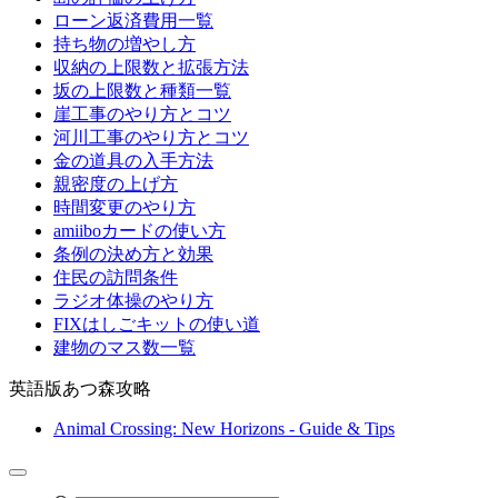
ローン返済費用一覧
持ち物の増やし方
収納の上限数と拡張方法
坂の上限数と種類一覧
崖工事のやり方とコツ
河川工事のやり方とコツ
金の道具の入手方法
親密度の上げ方
時間変更のやり方
amiiboカードの使い方
条例の決め方と効果
住民の訪問条件
ラジオ体操のやり方
FIXはしごキットの使い道
建物のマス数一覧
英語版あつ森攻略
Animal Crossing: New Horizons - Guide & Tips