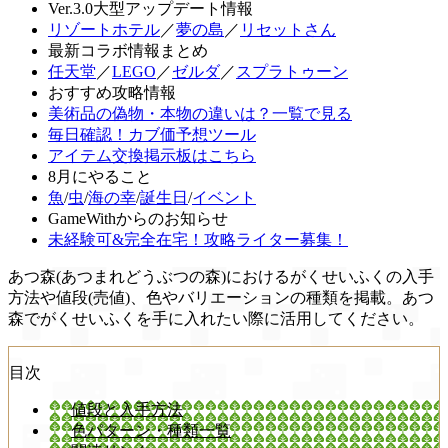
Ver.3.0大型アップデート情報
リゾートホテル
／
夢の島
／
リセットさん
最新コラボ情報まとめ
任天堂
／
LEGO
／
ゼルダ
／
スプラトゥーン
おすすめ攻略情報
美術品の偽物・本物の違いは？一覧で見る
毎日確認！カブ価予想ツール
アイテム交換掲示板はこちら
8月にやること
魚
/
虫
/
海の幸
/
誕生日
/
イベント
GameWithからのお知らせ
未経験可&完全在宅！攻略ライター募集！
あつ森(あつまれどうぶつの森)におけるがくせいふくの入手
方法や値段(売値)、色やバリエーションの種類を掲載。あつ
森でがくせいふくを手に入れたい際に活用してください。
目次
値段と入手方法
色パターン・種類一覧