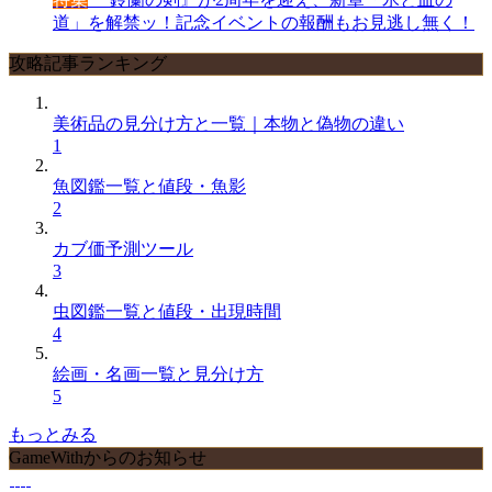
道」を解禁ッ！記念イベントの報酬もお見逃し無く！
攻略記事ランキング
美術品の見分け方と一覧｜本物と偽物の違い
1
魚図鑑一覧と値段・魚影
2
カブ価予測ツール
3
虫図鑑一覧と値段・出現時間
4
絵画・名画一覧と見分け方
5
もっとみる
GameWithからのお知らせ