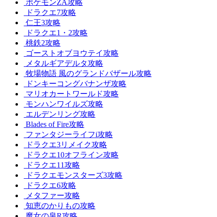
ポケモンZA攻略
ドラクエ7攻略
仁王3攻略
ドラクエ1・2攻略
桃鉄2攻略
ゴーストオブヨウテイ攻略
メタルギアデルタ攻略
牧場物語 風のグランドバザール攻略
ドンキーコングバナンザ攻略
マリオカートワールド攻略
モンハンワイルズ攻略
エルデンリング攻略
Blades of Fire攻略
ファンタジーライフi攻略
ドラクエ3リメイク攻略
ドラクエ10オフライン攻略
ドラクエ11攻略
ドラクエモンスターズ3攻略
ドラクエ6攻略
メタファー攻略
知恵のかりもの攻略
魔女の泉R攻略