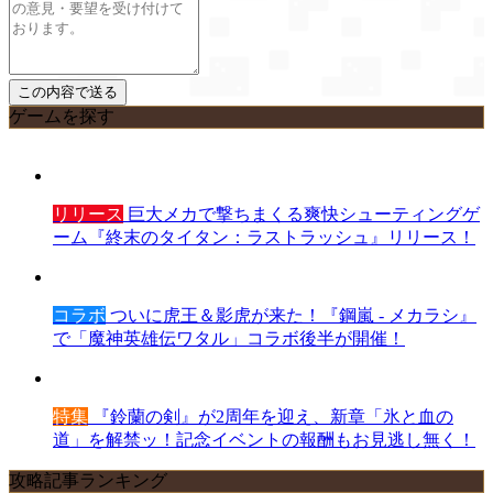
ゲームを探す
リリース
巨大メカで撃ちまくる爽快シューティングゲ
ーム『終末のタイタン：ラストラッシュ』リリース！
コラボ
ついに虎王＆影虎が来た！『鋼嵐 - メカラシ』
で「魔神英雄伝ワタル」コラボ後半が開催！
特集
『鈴蘭の剣』が2周年を迎え、新章「氷と血の
道」を解禁ッ！記念イベントの報酬もお見逃し無く！
攻略記事ランキング