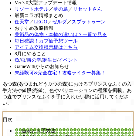
Ver.3.0大型アップデート情報
リゾートホテル
／
夢の島
／
リセットさん
最新コラボ情報まとめ
任天堂
／
LEGO
／
ゼルダ
／
スプラトゥーン
おすすめ攻略情報
美術品の偽物・本物の違いは？一覧で見る
毎日確認！カブ価予想ツール
アイテム交換掲示板はこちら
8月にやること
魚
/
虫
/
海の幸
/
誕生日
/
イベント
GameWithからのお知らせ
未経験可&完全在宅！攻略ライター募集！
あつ森(あつまれどうぶつの森)におけるプリンスなふくの入
手方法や値段(売値)、色やバリエーションの種類を掲載。あ
つ森でプリンスなふくを手に入れたい際に活用してくださ
い。
目次
値段と入手方法