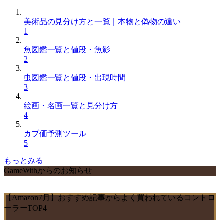
美術品の見分け方と一覧｜本物と偽物の違い
1
魚図鑑一覧と値段・魚影
2
虫図鑑一覧と値段・出現時間
3
絵画・名画一覧と見分け方
4
カブ価予測ツール
5
もっとみる
GameWithからのお知らせ
【Amazon7月】おすすめ記事からよく買われているコントロ
ーラーTOP4