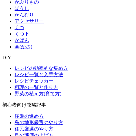
かぶりもの
ぼうし
かんむり
アクセサリー
くつ
くつ下
かばん
傘(かさ)
DIY
レシピの効率的な集め方
レシピ一覧と入手方法
レシピチェッカー
料理の一覧と作り方
野菜の植え方(育て方)
初心者向け攻略記事
序盤の進め方
島の地形厳選のやり方
住民厳選のやり方
島の評価の上げ方