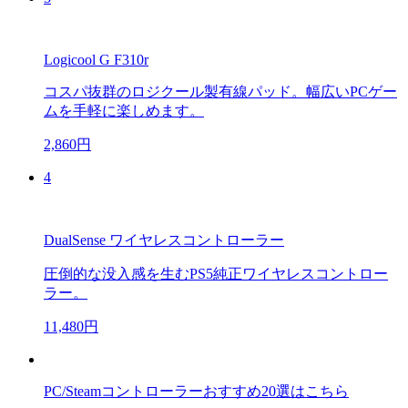
Logicool G F310r
コスパ抜群のロジクール製有線パッド。幅広いPCゲー
ムを手軽に楽しめます。
2,860円
4
DualSense ワイヤレスコントローラー
圧倒的な没入感を生むPS5純正ワイヤレスコントロー
ラー。
11,480円
PC/Steamコントローラーおすすめ20選はこちら