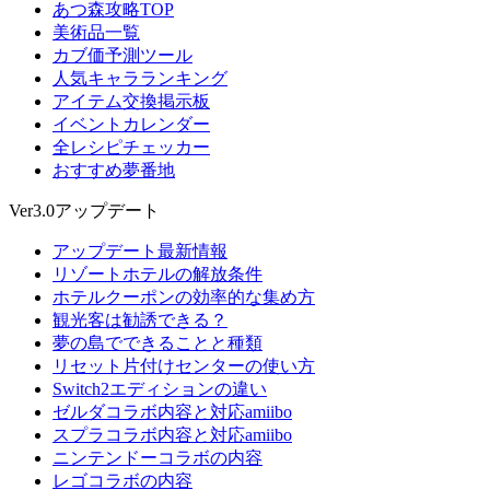
あつ森攻略TOP
美術品一覧
カブ価予測ツール
人気キャラランキング
アイテム交換掲示板
イベントカレンダー
全レシピチェッカー
おすすめ夢番地
Ver3.0アップデート
アップデート最新情報
リゾートホテルの解放条件
ホテルクーポンの効率的な集め方
観光客は勧誘できる？
夢の島でできることと種類
リセット片付けセンターの使い方
Switch2エディションの違い
ゼルダコラボ内容と対応amiibo
スプラコラボ内容と対応amiibo
ニンテンドーコラボの内容
レゴコラボの内容