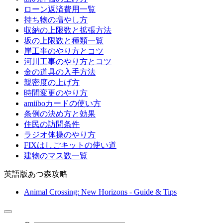
ローン返済費用一覧
持ち物の増やし方
収納の上限数と拡張方法
坂の上限数と種類一覧
崖工事のやり方とコツ
河川工事のやり方とコツ
金の道具の入手方法
親密度の上げ方
時間変更のやり方
amiiboカードの使い方
条例の決め方と効果
住民の訪問条件
ラジオ体操のやり方
FIXはしごキットの使い道
建物のマス数一覧
英語版あつ森攻略
Animal Crossing: New Horizons - Guide & Tips