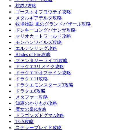
桃鉄2攻略
ゴーストオブヨウテイ攻略
メタルギアデルタ攻略
牧場物語 風のグランドバザール攻略
ドンキーコングバナンザ攻略
マリオカートワールド攻略
モンハンワイルズ攻略
エルデンリング攻略
Blades of Fire攻略
ファンタジーライフi攻略
ドラクエ3リメイク攻略
ドラクエ10オフライン攻略
ドラクエ11攻略
ドラクエモンスターズ3攻略
ドラクエ6攻略
メタファー攻略
知恵のかりもの攻略
魔女の泉R攻略
ドラゴンズドグマ2攻略
TGS攻略
ステラーブレイド攻略