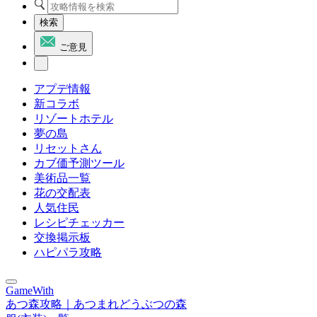
検索
ご意見
アプデ情報
新コラボ
リゾートホテル
夢の島
リセットさん
カブ価予測ツール
美術品一覧
花の交配表
人気住民
レシピチェッカー
交換掲示板
ハピパラ攻略
GameWith
あつ森攻略｜あつまれどうぶつの森