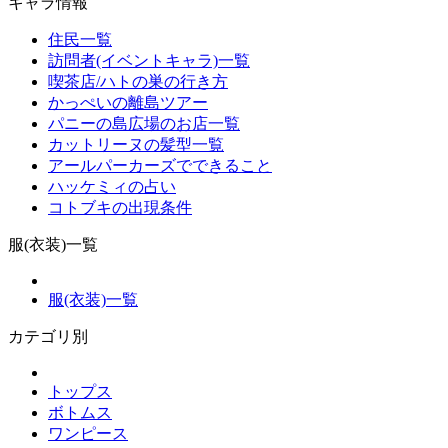
キャラ情報
住民一覧
訪問者(イベントキャラ)一覧
喫茶店/ハトの巣の行き方
かっぺいの離島ツアー
パニーの島広場のお店一覧
カットリーヌの髪型一覧
アールパーカーズでできること
ハッケミィの占い
コトブキの出現条件
服(衣装)一覧
服(衣装)一覧
カテゴリ別
トップス
ボトムス
ワンピース