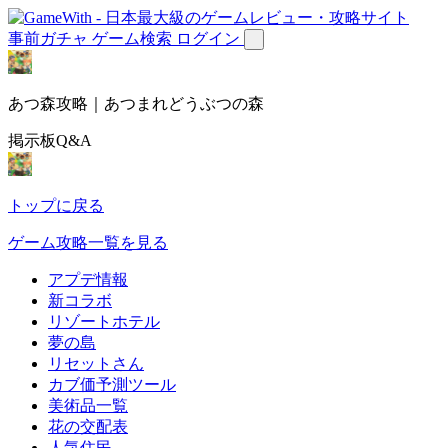
事前ガチャ
ゲーム検索
ログイン
あつ森攻略｜あつまれどうぶつの森
掲示板Q&A
トップに戻る
ゲーム攻略一覧を見る
アプデ情報
新コラボ
リゾートホテル
夢の島
リセットさん
カブ価予測ツール
美術品一覧
花の交配表
人気住民