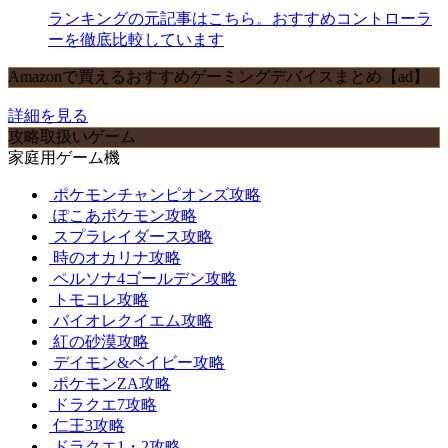
ランキングの元記事はこちら。おすすめコントローラ
ーを徹底比較しています
Amazonで買えるおすすめゲーミングデバイスまとめ【ad】
詳細を見る
攻略取扱いゲーム
家庭用ゲーム機
ポケモンチャンピオンズ攻略
ぽこあポケモン攻略
スプラレイダース攻略
時のオカリナ攻略
ペルソナ4ゴールデン攻略
トモコレ攻略
バイオレクイエム攻略
紅の砂漠攻略
デイモン&ベイビー攻略
ポケモンZA攻略
ドラクエ7攻略
仁王3攻略
ドラクエ1・2攻略