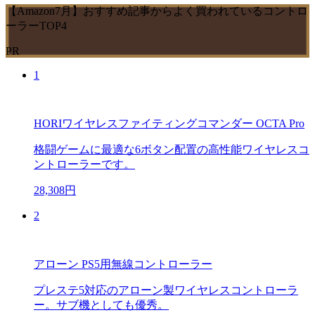
【Amazon7月】おすすめ記事からよく買われているコントロ
ーラーTOP4
PR
1
HORIワイヤレスファイティングコマンダー OCTA Pro
格闘ゲームに最適な6ボタン配置の高性能ワイヤレスコ
ントローラーです。
28,308円
2
アローン PS5用無線コントローラー
プレステ5対応のアローン製ワイヤレスコントローラ
ー。サブ機としても優秀。