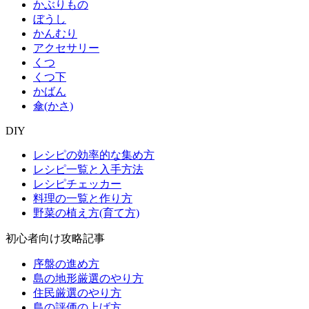
かぶりもの
ぼうし
かんむり
アクセサリー
くつ
くつ下
かばん
傘(かさ)
DIY
レシピの効率的な集め方
レシピ一覧と入手方法
レシピチェッカー
料理の一覧と作り方
野菜の植え方(育て方)
初心者向け攻略記事
序盤の進め方
島の地形厳選のやり方
住民厳選のやり方
島の評価の上げ方