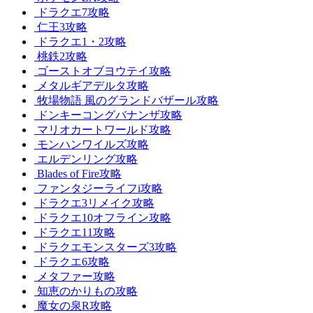
ドラクエ7攻略
仁王3攻略
ドラクエ1・2攻略
桃鉄2攻略
ゴーストオブヨウテイ攻略
メタルギアデルタ攻略
牧場物語 風のグランドバザール攻略
ドンキーコングバナンザ攻略
マリオカートワールド攻略
モンハンワイルズ攻略
エルデンリング攻略
Blades of Fire攻略
ファンタジーライフi攻略
ドラクエ3リメイク攻略
ドラクエ10オフライン攻略
ドラクエ11攻略
ドラクエモンスターズ3攻略
ドラクエ6攻略
メタファー攻略
知恵のかりもの攻略
魔女の泉R攻略