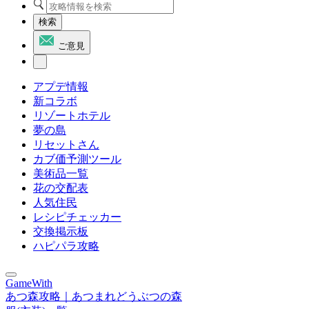
検索
ご意見
アプデ情報
新コラボ
リゾートホテル
夢の島
リセットさん
カブ価予測ツール
美術品一覧
花の交配表
人気住民
レシピチェッカー
交換掲示板
ハピパラ攻略
GameWith
あつ森攻略｜あつまれどうぶつの森