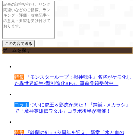
ゲームを探す
特集
『モンスターループ：獣神転生』名将がケモ化し
た異世界転生×獣神進化RPG。事前登録受付中！
コラボ
ついに虎王＆影虎が来た！『鋼嵐 - メカラシ』
で「魔神英雄伝ワタル」コラボ後半が開催！
特集
『鈴蘭の剣』が2周年を迎え、新章「氷と血の