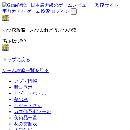
事前ガチャ
ゲーム検索
ログイン
あつ森攻略｜あつまれどうぶつの森
掲示板Q&A
トップに戻る
ゲーム攻略一覧を見る
アプデ情報
新コラボ
リゾートホテル
夢の島
リセットさん
カブ価予測ツール
美術品一覧
花の交配表
人気住民