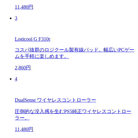
11,480円
3
Logicool G F310r
コスパ抜群のロジクール製有線パッド。幅広いPCゲー
ムを手軽に楽しめます。
2,860円
4
DualSense ワイヤレスコントローラー
圧倒的な没入感を生むPS5純正ワイヤレスコントロー
ラー。
11,480円