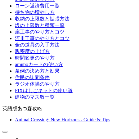
ローン返済費用一覧
持ち物の増やし方
収納の上限数と拡張方法
坂の上限数と種類一覧
崖工事のやり方とコツ
河川工事のやり方とコツ
金の道具の入手方法
親密度の上げ方
時間変更のやり方
amiiboカードの使い方
条例の決め方と効果
住民の訪問条件
ラジオ体操のやり方
FIXはしごキットの使い道
建物のマス数一覧
英語版あつ森攻略
Animal Crossing: New Horizons - Guide & Tips