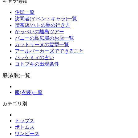
キャラ情報
住民一覧
訪問者(イベントキャラ)一覧
喫茶店/ハトの巣の行き方
かっぺいの離島ツアー
パニーの島広場のお店一覧
カットリーヌの髪型一覧
アールパーカーズでできること
ハッケミィの占い
コトブキの出現条件
服(衣装)一覧
服(衣装)一覧
カテゴリ別
トップス
ボトムス
ワンピース