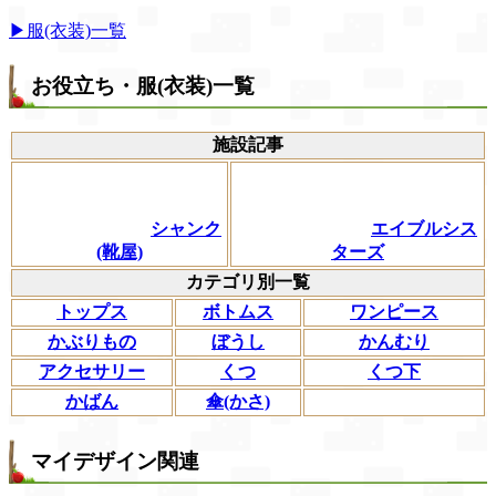
▶服(衣装)一覧
お役立ち・服(衣装)一覧
施設記事
シャンク
エイブルシス
(靴屋)
ターズ
カテゴリ別一覧
トップス
ボトムス
ワンピース
かぶりもの
ぼうし
かんむり
アクセサリー
くつ
くつ下
かばん
傘(かさ)
マイデザイン関連