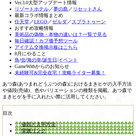
Ver.3.0大型アップデート情報
リゾートホテル
／
夢の島
／
リセットさん
最新コラボ情報まとめ
任天堂
／
LEGO
／
ゼルダ
／
スプラトゥーン
おすすめ攻略情報
美術品の偽物・本物の違いは？一覧で見る
毎日確認！カブ価予想ツール
アイテム交換掲示板はこちら
8月にやること
魚
/
虫
/
海の幸
/
誕生日
/
イベント
GameWithからのお知らせ
未経験可&完全在宅！攻略ライター募集！
あつ森(あつまれどうぶつの森)におけるまきヒゲの入手方法
や値段(売値)、色やバリエーションの種類を掲載。あつ森で
まきヒゲを手に入れたい際に活用してください。
目次
値段と入手方法
関連リンク