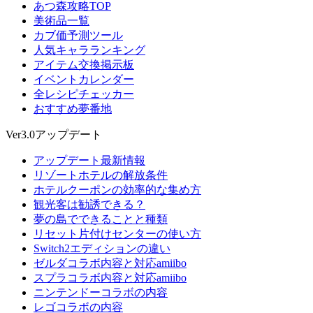
あつ森攻略TOP
美術品一覧
カブ価予測ツール
人気キャラランキング
アイテム交換掲示板
イベントカレンダー
全レシピチェッカー
おすすめ夢番地
Ver3.0アップデート
アップデート最新情報
リゾートホテルの解放条件
ホテルクーポンの効率的な集め方
観光客は勧誘できる？
夢の島でできることと種類
リセット片付けセンターの使い方
Switch2エディションの違い
ゼルダコラボ内容と対応amiibo
スプラコラボ内容と対応amiibo
ニンテンドーコラボの内容
レゴコラボの内容