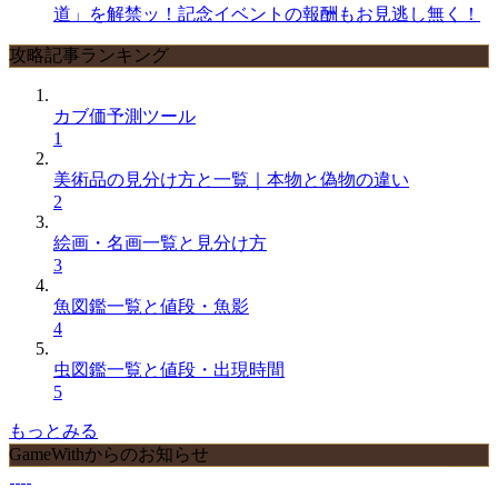
道」を解禁ッ！記念イベントの報酬もお見逃し無く！
攻略記事ランキング
カブ価予測ツール
1
美術品の見分け方と一覧｜本物と偽物の違い
2
絵画・名画一覧と見分け方
3
魚図鑑一覧と値段・魚影
4
虫図鑑一覧と値段・出現時間
5
もっとみる
GameWithからのお知らせ