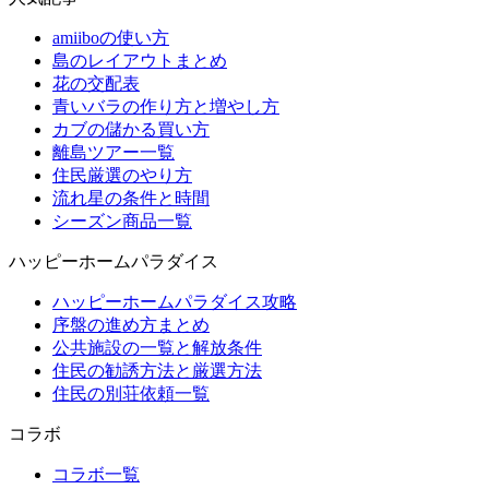
amiiboの使い方
島のレイアウトまとめ
花の交配表
青いバラの作り方と増やし方
カブの儲かる買い方
離島ツアー一覧
住民厳選のやり方
流れ星の条件と時間
シーズン商品一覧
ハッピーホームパラダイス
ハッピーホームパラダイス攻略
序盤の進め方まとめ
公共施設の一覧と解放条件
住民の勧誘方法と厳選方法
住民の別荘依頼一覧
コラボ
コラボ一覧