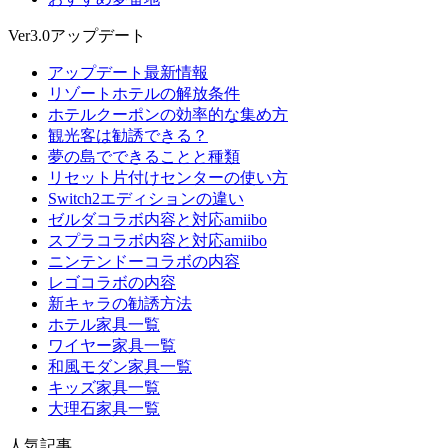
Ver3.0アップデート
アップデート最新情報
リゾートホテルの解放条件
ホテルクーポンの効率的な集め方
観光客は勧誘できる？
夢の島でできることと種類
リセット片付けセンターの使い方
Switch2エディションの違い
ゼルダコラボ内容と対応amiibo
スプラコラボ内容と対応amiibo
ニンテンドーコラボの内容
レゴコラボの内容
新キャラの勧誘方法
ホテル家具一覧
ワイヤー家具一覧
和風モダン家具一覧
キッズ家具一覧
大理石家具一覧
人気記事