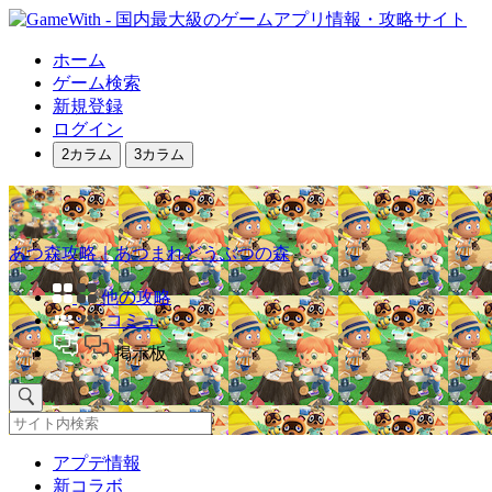
ホーム
ゲーム検索
新規登録
ログイン
2カラム
3カラム
あつ森攻略｜あつまれどうぶつの森
他の攻略
コミュ
掲示板
アプデ情報
新コラボ