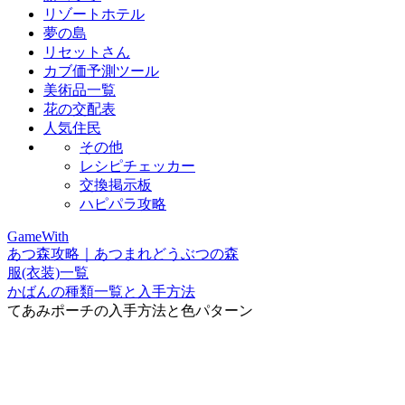
リゾートホテル
夢の島
リセットさん
カブ価予測ツール
美術品一覧
花の交配表
人気住民
その他
レシピチェッカー
交換掲示板
ハピパラ攻略
GameWith
あつ森攻略｜あつまれどうぶつの森
服(衣装)一覧
かばんの種類一覧と入手方法
てあみポーチの入手方法と色パターン