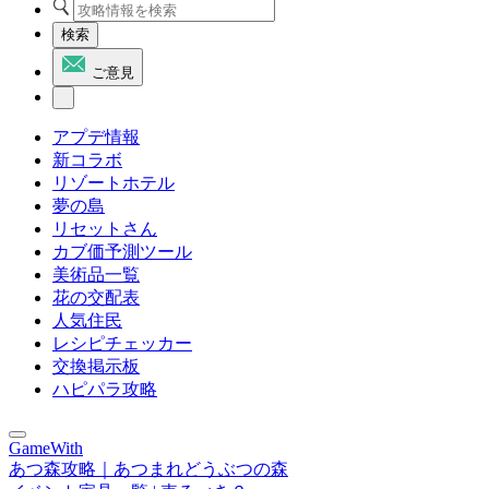
検索
ご意見
アプデ情報
新コラボ
リゾートホテル
夢の島
リセットさん
カブ価予測ツール
美術品一覧
花の交配表
人気住民
レシピチェッカー
交換掲示板
ハピパラ攻略
GameWith
あつ森攻略｜あつまれどうぶつの森