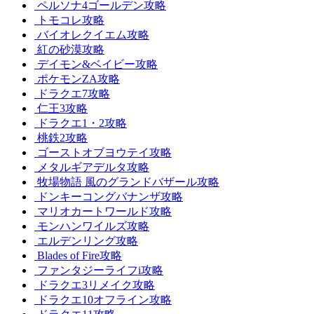
ペルソナ4ゴールデン攻略
トモコレ攻略
バイオレクイエム攻略
紅の砂漠攻略
デイモン&ベイビー攻略
ポケモンZA攻略
ドラクエ7攻略
仁王3攻略
ドラクエ1・2攻略
桃鉄2攻略
ゴーストオブヨウテイ攻略
メタルギアデルタ攻略
牧場物語 風のグランドバザール攻略
ドンキーコングバナンザ攻略
マリオカートワールド攻略
モンハンワイルズ攻略
エルデンリング攻略
Blades of Fire攻略
ファンタジーライフi攻略
ドラクエ3リメイク攻略
ドラクエ10オフライン攻略