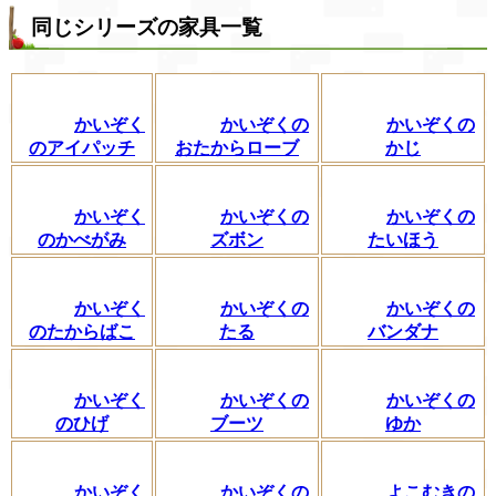
同じシリーズの家具一覧
かいぞく
かいぞくの
かいぞくの
のアイパッチ
おたからローブ
かじ
かいぞく
かいぞくの
かいぞくの
のかべがみ
ズボン
たいほう
かいぞく
かいぞくの
かいぞくの
のたからばこ
たる
バンダナ
かいぞく
かいぞくの
かいぞくの
のひげ
ブーツ
ゆか
かいぞく
かいぞくの
よこむきの