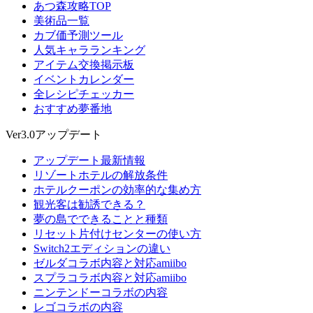
あつ森攻略TOP
美術品一覧
カブ価予測ツール
人気キャラランキング
アイテム交換掲示板
イベントカレンダー
全レシピチェッカー
おすすめ夢番地
Ver3.0アップデート
アップデート最新情報
リゾートホテルの解放条件
ホテルクーポンの効率的な集め方
観光客は勧誘できる？
夢の島でできることと種類
リセット片付けセンターの使い方
Switch2エディションの違い
ゼルダコラボ内容と対応amiibo
スプラコラボ内容と対応amiibo
ニンテンドーコラボの内容
レゴコラボの内容