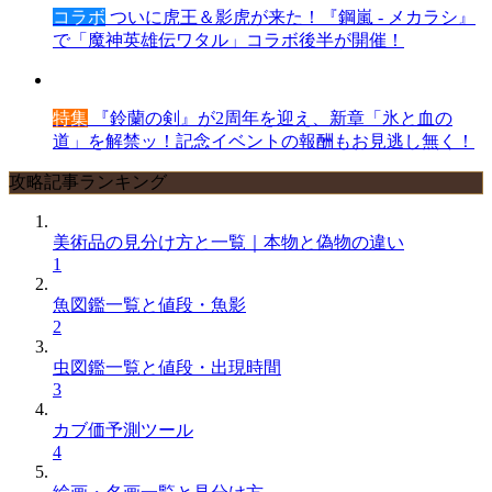
コラボ
ついに虎王＆影虎が来た！『鋼嵐 - メカラシ』
で「魔神英雄伝ワタル」コラボ後半が開催！
特集
『鈴蘭の剣』が2周年を迎え、新章「氷と血の
道」を解禁ッ！記念イベントの報酬もお見逃し無く！
攻略記事ランキング
美術品の見分け方と一覧｜本物と偽物の違い
1
魚図鑑一覧と値段・魚影
2
虫図鑑一覧と値段・出現時間
3
カブ価予測ツール
4