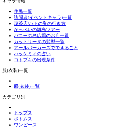
キャラ情報
住民一覧
訪問者(イベントキャラ)一覧
喫茶店/ハトの巣の行き方
かっぺいの離島ツアー
パニーの島広場のお店一覧
カットリーヌの髪型一覧
アールパーカーズでできること
ハッケミィの占い
コトブキの出現条件
服(衣装)一覧
服(衣装)一覧
カテゴリ別
トップス
ボトムス
ワンピース