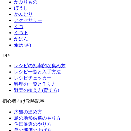
かぶりもの
ぼうし
かんむり
アクセサリー
くつ
くつ下
かばん
傘(かさ)
DIY
レシピの効率的な集め方
レシピ一覧と入手方法
レシピチェッカー
料理の一覧と作り方
野菜の植え方(育て方)
初心者向け攻略記事
序盤の進め方
島の地形厳選のやり方
住民厳選のやり方
島の評価の上げ方