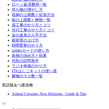
ローン返済費用一覧
持ち物の増やし方
収納の上限数と拡張方法
坂の上限数と種類一覧
崖工事のやり方とコツ
河川工事のやり方とコツ
金の道具の入手方法
親密度の上げ方
時間変更のやり方
amiiboカードの使い方
条例の決め方と効果
住民の訪問条件
ラジオ体操のやり方
FIXはしごキットの使い道
建物のマス数一覧
英語版あつ森攻略
Animal Crossing: New Horizons - Guide & Tips