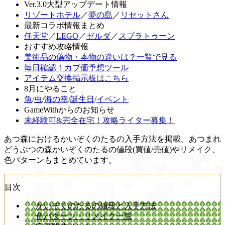
Ver.3.0大型アップデート情報
リゾートホテル
／
夢の島
／
リセットさん
最新コラボ情報まとめ
任天堂
／
LEGO
／
ゼルダ
／
スプラトゥーン
おすすめ攻略情報
美術品の偽物・本物の違いは？一覧で見る
毎日確認！カブ価予想ツール
アイテム交換掲示板はこちら
8月にやること
魚
/
虫
/
海の幸
/
誕生日
/
イベント
GameWithからのお知らせ
未経験可&完全在宅！攻略ライター募集！
あつ森におけるかいぞくのたるの入手方法を掲載。あつまれ
どうぶつの森かいぞくのたるの値段(買値/売値)やリメイク、
色パターンもまとめています。
目次
かいぞくのたるの値段と入手方法
色パターン・リメイク一覧