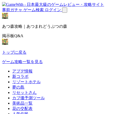
事前ガチャ
ゲーム検索
ログイン
あつ森攻略｜あつまれどうぶつの森
掲示板Q&A
トップに戻る
ゲーム攻略一覧を見る
アプデ情報
新コラボ
リゾートホテル
夢の島
リセットさん
カブ価予測ツール
美術品一覧
花の交配表
人気住民