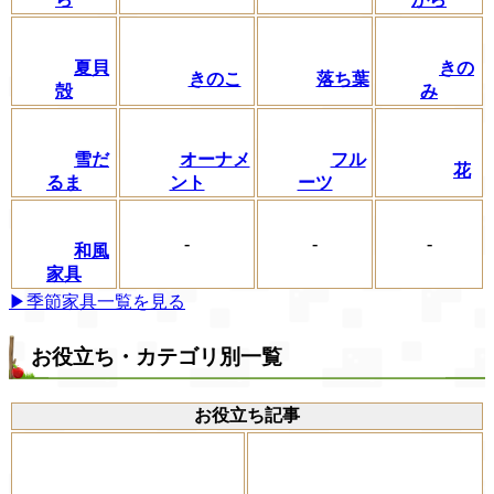
夏貝
きの
きのこ
落ち葉
殻
み
フル
雪だ
オーナメ
花
ーツ
るま
ント
-
-
-
和風
家具
▶季節家具一覧を見る
お役立ち・カテゴリ別一覧
お役立ち記事