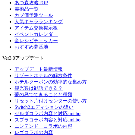
あつ森攻略TOP
美術品一覧
カブ価予測ツール
人気キャラランキング
アイテム交換掲示板
イベントカレンダー
全レシピチェッカー
おすすめ夢番地
Ver3.0アップデート
アップデート最新情報
リゾートホテルの解放条件
ホテルクーポンの効率的な集め方
観光客は勧誘できる？
夢の島でできることと種類
リセット片付けセンターの使い方
Switch2エディションの違い
ゼルダコラボ内容と対応amiibo
スプラコラボ内容と対応amiibo
ニンテンドーコラボの内容
レゴコラボの内容