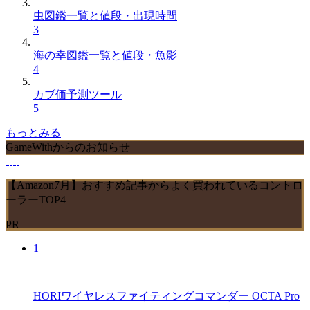
虫図鑑一覧と値段・出現時間
3
海の幸図鑑一覧と値段・魚影
4
カブ価予測ツール
5
もっとみる
GameWithからのお知らせ
【Amazon7月】おすすめ記事からよく買われているコントロ
ーラーTOP4
PR
1
HORIワイヤレスファイティングコマンダー OCTA Pro