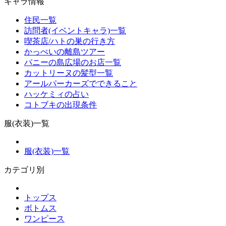
キャラ情報
住民一覧
訪問者(イベントキャラ)一覧
喫茶店/ハトの巣の行き方
かっぺいの離島ツアー
パニーの島広場のお店一覧
カットリーヌの髪型一覧
アールパーカーズでできること
ハッケミィの占い
コトブキの出現条件
服(衣装)一覧
服(衣装)一覧
カテゴリ別
トップス
ボトムス
ワンピース