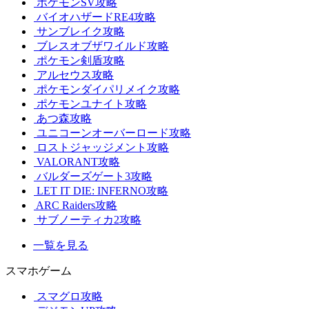
ポケモンSV攻略
バイオハザードRE4攻略
サンブレイク攻略
ブレスオブザワイルド攻略
ポケモン剣盾攻略
アルセウス攻略
ポケモンダイパリメイク攻略
ポケモンユナイト攻略
あつ森攻略
ユニコーンオーバーロード攻略
ロストジャッジメント攻略
VALORANT攻略
バルダーズゲート3攻略
LET IT DIE: INFERNO攻略
ARC Raiders攻略
サブノーティカ2攻略
一覧を見る
スマホゲーム
スマグロ攻略