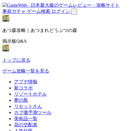
事前ガチャ
ゲーム検索
ログイン
あつ森攻略｜あつまれどうぶつの森
掲示板Q&A
トップに戻る
ゲーム攻略一覧を見る
アプデ情報
新コラボ
リゾートホテル
夢の島
リセットさん
カブ価予測ツール
美術品一覧
花の交配表
人気住民