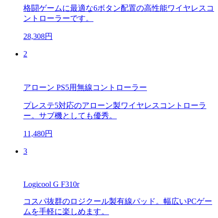
格闘ゲームに最適な6ボタン配置の高性能ワイヤレスコ
ントローラーです。
28,308円
2
アローン PS5用無線コントローラー
プレステ5対応のアローン製ワイヤレスコントローラ
ー。サブ機としても優秀。
11,480円
3
Logicool G F310r
コスパ抜群のロジクール製有線パッド。幅広いPCゲー
ムを手軽に楽しめます。