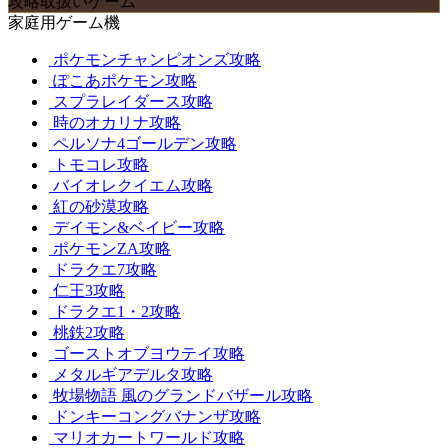
攻略取扱いゲーム
家庭用ゲーム機
ポケモンチャンピオンズ攻略
ぽこあポケモン攻略
スプラレイダース攻略
時のオカリナ攻略
ペルソナ4ゴールデン攻略
トモコレ攻略
バイオレクイエム攻略
紅の砂漠攻略
デイモン&ベイビー攻略
ポケモンZA攻略
ドラクエ7攻略
仁王3攻略
ドラクエ1・2攻略
桃鉄2攻略
ゴーストオブヨウテイ攻略
メタルギアデルタ攻略
牧場物語 風のグランドバザール攻略
ドンキーコングバナンザ攻略
マリオカートワールド攻略