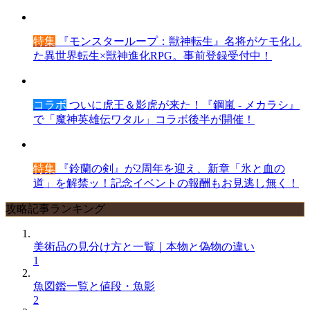
特集
『モンスターループ：獣神転生』名将がケモ化し
た異世界転生×獣神進化RPG。事前登録受付中！
コラボ
ついに虎王＆影虎が来た！『鋼嵐 - メカラシ』
で「魔神英雄伝ワタル」コラボ後半が開催！
特集
『鈴蘭の剣』が2周年を迎え、新章「氷と血の
道」を解禁ッ！記念イベントの報酬もお見逃し無く！
攻略記事ランキング
美術品の見分け方と一覧｜本物と偽物の違い
1
魚図鑑一覧と値段・魚影
2