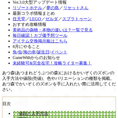
Ver.3.0大型アップデート情報
リゾートホテル
／
夢の島
／
リセットさん
最新コラボ情報まとめ
任天堂
／
LEGO
／
ゼルダ
／
スプラトゥーン
おすすめ攻略情報
美術品の偽物・本物の違いは？一覧で見る
毎日確認！カブ価予想ツール
アイテム交換掲示板はこちら
8月にやること
魚
/
虫
/
海の幸
/
誕生日
/
イベント
GameWithからのお知らせ
未経験可&完全在宅！攻略ライター募集！
あつ森(あつまれどうぶつの森)におけるかいぞくのズボンの
入手方法や値段(売値)、色やバリエーションの種類を掲載。
あつ森でかいぞくのズボンを手に入れたい際に活用してくだ
さい。
目次
値段と入手方法