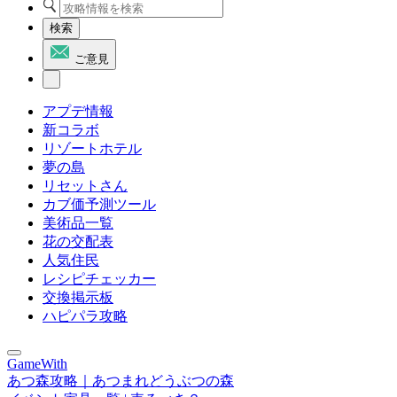
検索
ご意見
アプデ情報
新コラボ
リゾートホテル
夢の島
リセットさん
カブ価予測ツール
美術品一覧
花の交配表
人気住民
レシピチェッカー
交換掲示板
ハピパラ攻略
GameWith
あつ森攻略｜あつまれどうぶつの森