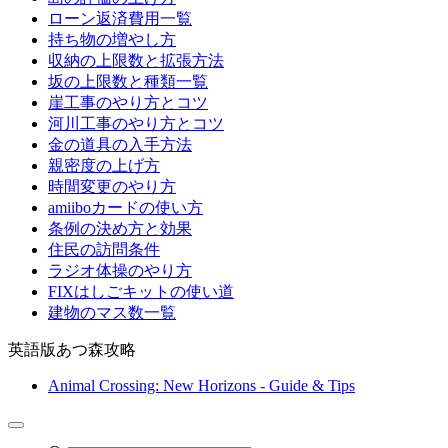
ローン返済費用一覧
持ち物の増やし方
収納の上限数と拡張方法
坂の上限数と種類一覧
崖工事のやり方とコツ
河川工事のやり方とコツ
金の道具の入手方法
親密度の上げ方
時間変更のやり方
amiiboカードの使い方
条例の決め方と効果
住民の訪問条件
ラジオ体操のやり方
FIXはしごキットの使い道
建物のマス数一覧
英語版あつ森攻略
Animal Crossing: New Horizons - Guide & Tips