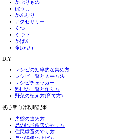
かぶりもの
ぼうし
かんむり
アクセサリー
くつ
くつ下
かばん
傘(かさ)
DIY
レシピの効率的な集め方
レシピ一覧と入手方法
レシピチェッカー
料理の一覧と作り方
野菜の植え方(育て方)
初心者向け攻略記事
序盤の進め方
島の地形厳選のやり方
住民厳選のやり方
島の評価の上げ方