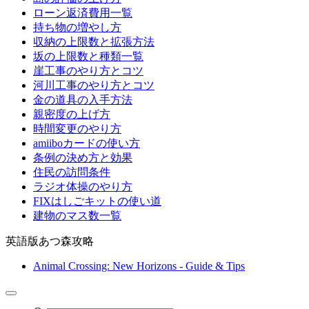
ローン返済費用一覧
持ち物の増やし方
収納の上限数と拡張方法
坂の上限数と種類一覧
崖工事のやり方とコツ
河川工事のやり方とコツ
金の道具の入手方法
親密度の上げ方
時間変更のやり方
amiiboカードの使い方
条例の決め方と効果
住民の訪問条件
ラジオ体操のやり方
FIXはしごキットの使い道
建物のマス数一覧
英語版あつ森攻略
Animal Crossing: New Horizons - Guide & Tips