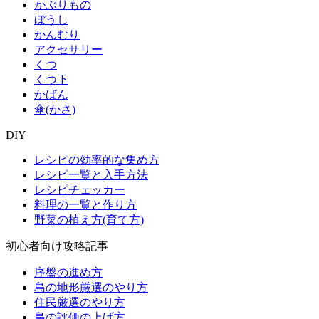
かぶりもの
ぼうし
かんむり
アクセサリー
くつ
くつ下
かばん
傘(かさ)
DIY
レシピの効率的な集め方
レシピ一覧と入手方法
レシピチェッカー
料理の一覧と作り方
野菜の植え方(育て方)
初心者向け攻略記事
序盤の進め方
島の地形厳選のやり方
住民厳選のやり方
島の評価の上げ方