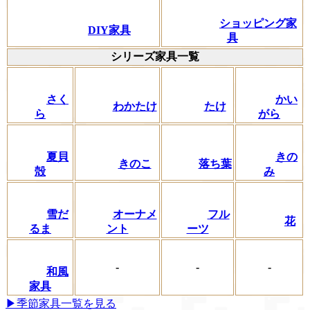
ショッピング家
DIY家具
具
シリーズ家具一覧
さく
かい
わかたけ
たけ
ら
がら
夏貝
きの
きのこ
落ち葉
殻
み
フル
雪だ
オーナメ
花
ーツ
るま
ント
-
-
-
和風
家具
▶季節家具一覧を見る