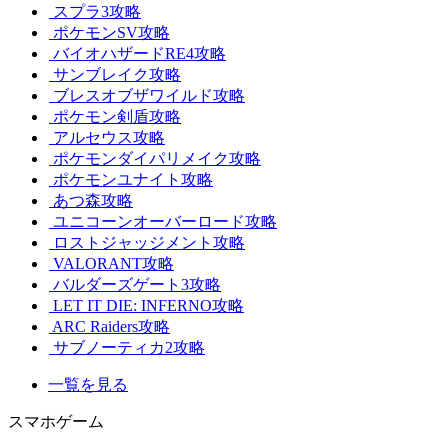
スプラ3攻略
ポケモンSV攻略
バイオハザードRE4攻略
サンブレイク攻略
ブレスオブザワイルド攻略
ポケモン剣盾攻略
アルセウス攻略
ポケモンダイパリメイク攻略
ポケモンユナイト攻略
あつ森攻略
ユニコーンオーバーロード攻略
ロストジャッジメント攻略
VALORANT攻略
バルダーズゲート3攻略
LET IT DIE: INFERNO攻略
ARC Raiders攻略
サブノーティカ2攻略
一覧を見る
スマホゲーム