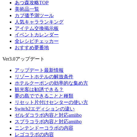
あつ森攻略TOP
美術品一覧
カブ価予測ツール
人気キャラランキング
アイテム交換掲示板
イベントカレンダー
全レシピチェッカー
おすすめ夢番地
Ver3.0アップデート
アップデート最新情報
リゾートホテルの解放条件
ホテルクーポンの効率的な集め方
観光客は勧誘できる？
夢の島でできることと種類
リセット片付けセンターの使い方
Switch2エディションの違い
ゼルダコラボ内容と対応amiibo
スプラコラボ内容と対応amiibo
ニンテンドーコラボの内容
レゴコラボの内容