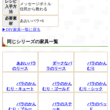
レシピ
メッセージボトル
入手方
住民から教わる
法
必要素
あおいバラ×6
材
▶DIY家具一覧に戻る
同じシリーズの家具一覧
あおいバラ
ダークなバ
バラのかん
のリース
ラのリース
むり
バラのかん
バラのかん
バラのかん
むり・キュート
むり・ゴールド
むり・シック
バラのかん
バラのステ
バラのベッ
むり・ブルー
ッキ
ド