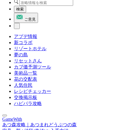
検索
ご意見
アプデ情報
新コラボ
リゾートホテル
夢の島
リセットさん
カブ価予測ツール
美術品一覧
花の交配表
人気住民
レシピチェッカー
交換掲示板
ハピパラ攻略
GameWith
あつ森攻略｜あつまれどうぶつの森