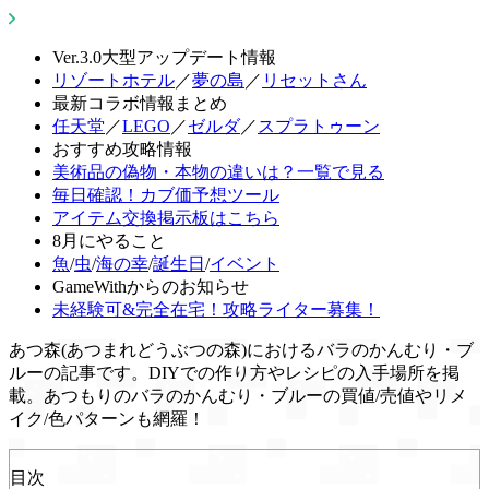
Ver.3.0大型アップデート情報
リゾートホテル
／
夢の島
／
リセットさん
最新コラボ情報まとめ
任天堂
／
LEGO
／
ゼルダ
／
スプラトゥーン
おすすめ攻略情報
美術品の偽物・本物の違いは？一覧で見る
毎日確認！カブ価予想ツール
アイテム交換掲示板はこちら
8月にやること
魚
/
虫
/
海の幸
/
誕生日
/
イベント
GameWithからのお知らせ
未経験可&完全在宅！攻略ライター募集！
あつ森(あつまれどうぶつの森)におけるバラのかんむり・ブ
ルーの記事です。DIYでの作り方やレシピの入手場所を掲
載。あつもりのバラのかんむり・ブルーの買値/売値やリメ
イク/色パターンも網羅！
目次