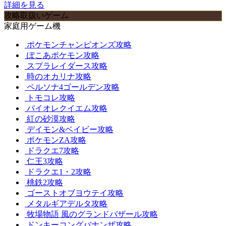
詳細を見る
攻略取扱いゲーム
家庭用ゲーム機
ポケモンチャンピオンズ攻略
ぽこあポケモン攻略
スプラレイダース攻略
時のオカリナ攻略
ペルソナ4ゴールデン攻略
トモコレ攻略
バイオレクイエム攻略
紅の砂漠攻略
デイモン&ベイビー攻略
ポケモンZA攻略
ドラクエ7攻略
仁王3攻略
ドラクエ1・2攻略
桃鉄2攻略
ゴーストオブヨウテイ攻略
メタルギアデルタ攻略
牧場物語 風のグランドバザール攻略
ドンキーコングバナンザ攻略