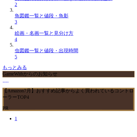
2
魚図鑑一覧と値段・魚影
3
絵画・名画一覧と見分け方
4
虫図鑑一覧と値段・出現時間
5
もっとみる
GameWithからのお知らせ
【Amazon7月】おすすめ記事からよく買われているコントロ
ーラーTOP4
PR
1