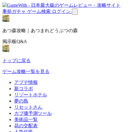
事前ガチャ
ゲーム検索
ログイン
あつ森攻略｜あつまれどうぶつの森
掲示板Q&A
トップに戻る
ゲーム攻略一覧を見る
アプデ情報
新コラボ
リゾートホテル
夢の島
リセットさん
カブ価予測ツール
美術品一覧
花の交配表
人気住民