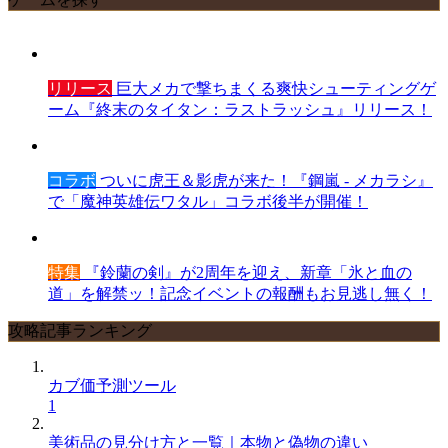
リリース
巨大メカで撃ちまくる爽快シューティングゲ
ーム『終末のタイタン：ラストラッシュ』リリース！
コラボ
ついに虎王＆影虎が来た！『鋼嵐 - メカラシ』
で「魔神英雄伝ワタル」コラボ後半が開催！
特集
『鈴蘭の剣』が2周年を迎え、新章「氷と血の
道」を解禁ッ！記念イベントの報酬もお見逃し無く！
攻略記事ランキング
カブ価予測ツール
1
美術品の見分け方と一覧｜本物と偽物の違い