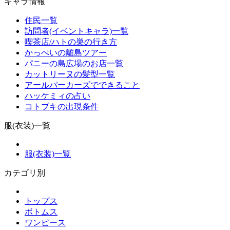
キャラ情報
住民一覧
訪問者(イベントキャラ)一覧
喫茶店/ハトの巣の行き方
かっぺいの離島ツアー
パニーの島広場のお店一覧
カットリーヌの髪型一覧
アールパーカーズでできること
ハッケミィの占い
コトブキの出現条件
服(衣装)一覧
服(衣装)一覧
カテゴリ別
トップス
ボトムス
ワンピース