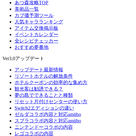
あつ森攻略TOP
美術品一覧
カブ価予測ツール
人気キャラランキング
アイテム交換掲示板
イベントカレンダー
全レシピチェッカー
おすすめ夢番地
Ver3.0アップデート
アップデート最新情報
リゾートホテルの解放条件
ホテルクーポンの効率的な集め方
観光客は勧誘できる？
夢の島でできることと種類
リセット片付けセンターの使い方
Switch2エディションの違い
ゼルダコラボ内容と対応amiibo
スプラコラボ内容と対応amiibo
ニンテンドーコラボの内容
レゴコラボの内容