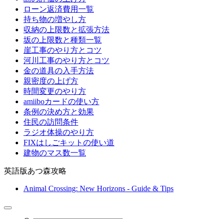
ローン返済費用一覧
持ち物の増やし方
収納の上限数と拡張方法
坂の上限数と種類一覧
崖工事のやり方とコツ
河川工事のやり方とコツ
金の道具の入手方法
親密度の上げ方
時間変更のやり方
amiiboカードの使い方
条例の決め方と効果
住民の訪問条件
ラジオ体操のやり方
FIXはしごキットの使い道
建物のマス数一覧
英語版あつ森攻略
Animal Crossing: New Horizons - Guide & Tips