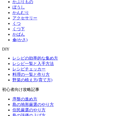
かぶりもの
ぼうし
かんむり
アクセサリー
くつ
くつ下
かばん
傘(かさ)
DIY
レシピの効率的な集め方
レシピ一覧と入手方法
レシピチェッカー
料理の一覧と作り方
野菜の植え方(育て方)
初心者向け攻略記事
序盤の進め方
島の地形厳選のやり方
住民厳選のやり方
島の評価の上げ方