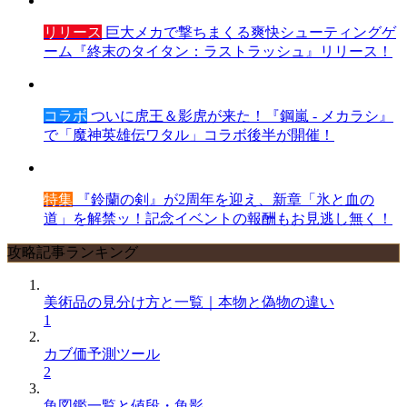
リリース
巨大メカで撃ちまくる爽快シューティングゲ
ーム『終末のタイタン：ラストラッシュ』リリース！
コラボ
ついに虎王＆影虎が来た！『鋼嵐 - メカラシ』
で「魔神英雄伝ワタル」コラボ後半が開催！
特集
『鈴蘭の剣』が2周年を迎え、新章「氷と血の
道」を解禁ッ！記念イベントの報酬もお見逃し無く！
攻略記事ランキング
美術品の見分け方と一覧｜本物と偽物の違い
1
カブ価予測ツール
2
魚図鑑一覧と値段・魚影