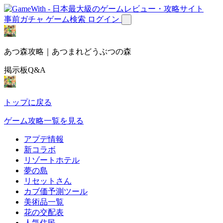
事前ガチャ
ゲーム検索
ログイン
あつ森攻略｜あつまれどうぶつの森
掲示板Q&A
トップに戻る
ゲーム攻略一覧を見る
アプデ情報
新コラボ
リゾートホテル
夢の島
リセットさん
カブ価予測ツール
美術品一覧
花の交配表
人気住民