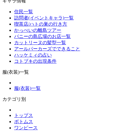
キャラ情報
住民一覧
訪問者(イベントキャラ)一覧
喫茶店/ハトの巣の行き方
かっぺいの離島ツアー
パニーの島広場のお店一覧
カットリーヌの髪型一覧
アールパーカーズでできること
ハッケミィの占い
コトブキの出現条件
服(衣装)一覧
服(衣装)一覧
カテゴリ別
トップス
ボトムス
ワンピース