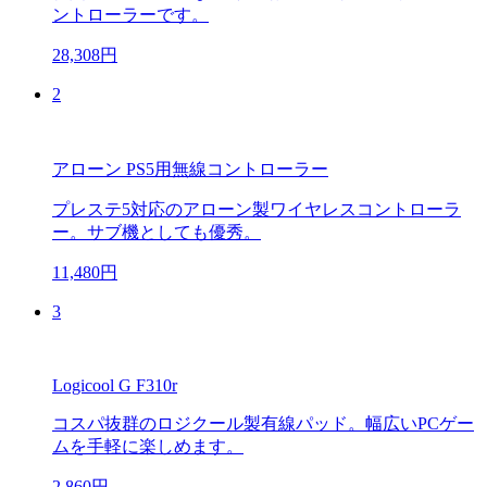
ントローラーです。
28,308円
2
アローン PS5用無線コントローラー
プレステ5対応のアローン製ワイヤレスコントローラ
ー。サブ機としても優秀。
11,480円
3
Logicool G F310r
コスパ抜群のロジクール製有線パッド。幅広いPCゲー
ムを手軽に楽しめます。
2,860円