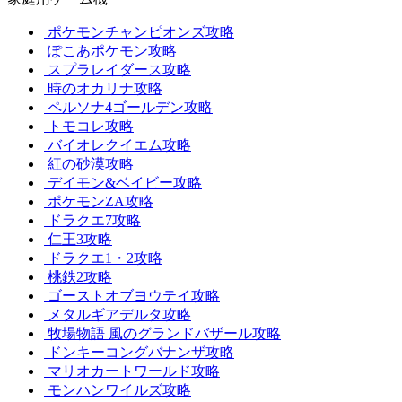
ポケモンチャンピオンズ攻略
ぽこあポケモン攻略
スプラレイダース攻略
時のオカリナ攻略
ペルソナ4ゴールデン攻略
トモコレ攻略
バイオレクイエム攻略
紅の砂漠攻略
デイモン&ベイビー攻略
ポケモンZA攻略
ドラクエ7攻略
仁王3攻略
ドラクエ1・2攻略
桃鉄2攻略
ゴーストオブヨウテイ攻略
メタルギアデルタ攻略
牧場物語 風のグランドバザール攻略
ドンキーコングバナンザ攻略
マリオカートワールド攻略
モンハンワイルズ攻略