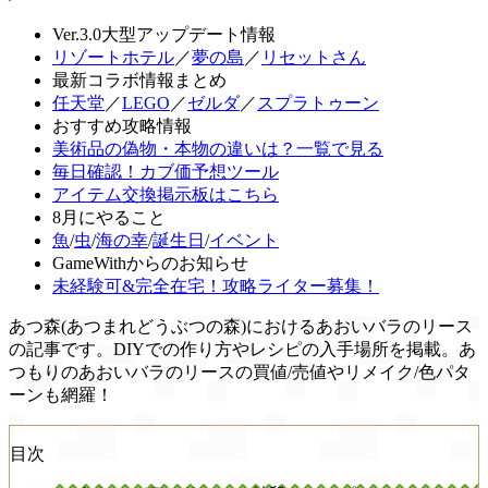
Ver.3.0大型アップデート情報
リゾートホテル
／
夢の島
／
リセットさん
最新コラボ情報まとめ
任天堂
／
LEGO
／
ゼルダ
／
スプラトゥーン
おすすめ攻略情報
美術品の偽物・本物の違いは？一覧で見る
毎日確認！カブ価予想ツール
アイテム交換掲示板はこちら
8月にやること
魚
/
虫
/
海の幸
/
誕生日
/
イベント
GameWithからのお知らせ
未経験可&完全在宅！攻略ライター募集！
あつ森(あつまれどうぶつの森)におけるあおいバラのリース
の記事です。DIYでの作り方やレシピの入手場所を掲載。あ
つもりのあおいバラのリースの買値/売値やリメイク/色パタ
ーンも網羅！
目次