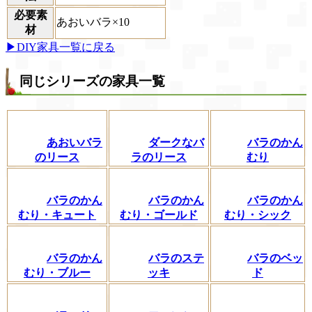
必要素
あおいバラ×10
材
▶DIY家具一覧に戻る
同じシリーズの家具一覧
あおいバラ
ダークなバ
バラのかん
のリース
ラのリース
むり
バラのかん
バラのかん
バラのかん
むり・キュート
むり・ゴールド
むり・シック
バラのかん
バラのステ
バラのベッ
むり・ブルー
ッキ
ド