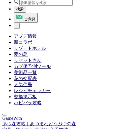
検索
ご意見
アプデ情報
新コラボ
リゾートホテル
夢の島
リセットさん
カブ価予測ツール
美術品一覧
花の交配表
人気住民
レシピチェッカー
交換掲示板
ハピパラ攻略
GameWith
あつ森攻略｜あつまれどうぶつの森