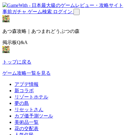
事前ガチャ
ゲーム検索
ログイン
あつ森攻略｜あつまれどうぶつの森
掲示板Q&A
トップに戻る
ゲーム攻略一覧を見る
アプデ情報
新コラボ
リゾートホテル
夢の島
リセットさん
カブ価予測ツール
美術品一覧
花の交配表
人気住民