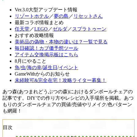
Ver.3.0大型アップデート情報
リゾートホテル
／
夢の島
／
リセットさん
最新コラボ情報まとめ
任天堂
／
LEGO
／
ゼルダ
／
スプラトゥーン
おすすめ攻略情報
美術品の偽物・本物の違いは？一覧で見る
毎日確認！カブ価予想ツール
アイテム交換掲示板はこちら
8月にやること
魚
/
虫
/
海の幸
/
誕生日
/
イベント
GameWithからのお知らせ
未経験可&完全在宅！攻略ライター募集！
あつ森(あつまれどうぶつの森)におけるダンボールチェアの
記事です。DIYでの作り方やレシピの入手場所を掲載。あつ
もりのダンボールチェアの買値/売値やリメイク/色パターン
も網羅！
目次