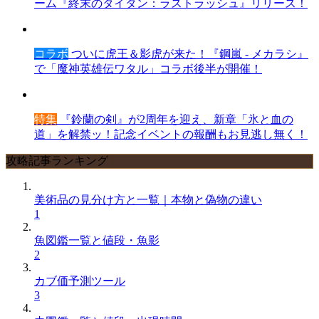
ーム『終末のタイタン：ラストラッシュ』リリース！
コラボ
ついに虎王＆影虎が来た！『鋼嵐 - メカラシ』
で「魔神英雄伝ワタル」コラボ後半が開催！
特集
『鈴蘭の剣』が2周年を迎え、新章「氷と血の
道」を解禁ッ！記念イベントの報酬もお見逃し無く！
攻略記事ランキング
美術品の見分け方と一覧｜本物と偽物の違い
1
魚図鑑一覧と値段・魚影
2
カブ価予測ツール
3