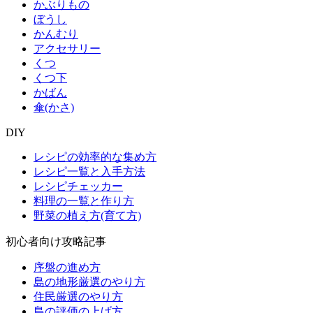
かぶりもの
ぼうし
かんむり
アクセサリー
くつ
くつ下
かばん
傘(かさ)
DIY
レシピの効率的な集め方
レシピ一覧と入手方法
レシピチェッカー
料理の一覧と作り方
野菜の植え方(育て方)
初心者向け攻略記事
序盤の進め方
島の地形厳選のやり方
住民厳選のやり方
島の評価の上げ方