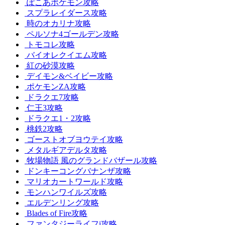
ぽこあポケモン攻略
スプラレイダース攻略
時のオカリナ攻略
ペルソナ4ゴールデン攻略
トモコレ攻略
バイオレクイエム攻略
紅の砂漠攻略
デイモン&ベイビー攻略
ポケモンZA攻略
ドラクエ7攻略
仁王3攻略
ドラクエ1・2攻略
桃鉄2攻略
ゴーストオブヨウテイ攻略
メタルギアデルタ攻略
牧場物語 風のグランドバザール攻略
ドンキーコングバナンザ攻略
マリオカートワールド攻略
モンハンワイルズ攻略
エルデンリング攻略
Blades of Fire攻略
ファンタジーライフi攻略