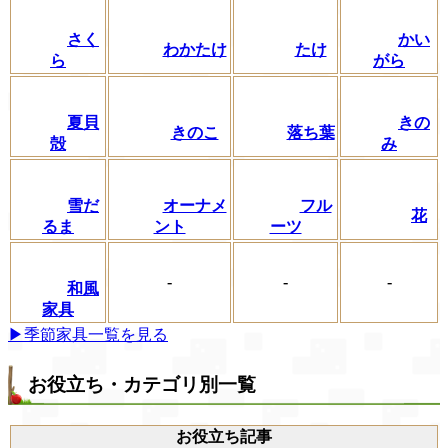
さく
かい
わかたけ
たけ
ら
がら
夏貝
きの
きのこ
落ち葉
殻
み
フル
雪だ
オーナメ
花
ーツ
るま
ント
-
-
-
和風
家具
▶季節家具一覧を見る
お役立ち・カテゴリ別一覧
お役立ち記事