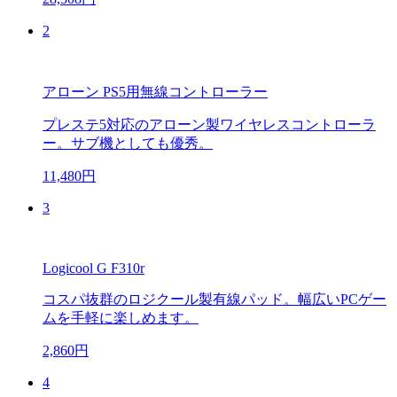
2
アローン PS5用無線コントローラー
プレステ5対応のアローン製ワイヤレスコントローラ
ー。サブ機としても優秀。
11,480円
3
Logicool G F310r
コスパ抜群のロジクール製有線パッド。幅広いPCゲー
ムを手軽に楽しめます。
2,860円
4