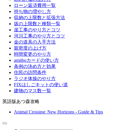
ローン返済費用一覧
持ち物の増やし方
収納の上限数と拡張方法
坂の上限数と種類一覧
崖工事のやり方とコツ
河川工事のやり方とコツ
金の道具の入手方法
親密度の上げ方
時間変更のやり方
amiiboカードの使い方
条例の決め方と効果
住民の訪問条件
ラジオ体操のやり方
FIXはしごキットの使い道
建物のマス数一覧
英語版あつ森攻略
Animal Crossing: New Horizons - Guide & Tips