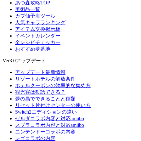
あつ森攻略TOP
美術品一覧
カブ価予測ツール
人気キャラランキング
アイテム交換掲示板
イベントカレンダー
全レシピチェッカー
おすすめ夢番地
Ver3.0アップデート
アップデート最新情報
リゾートホテルの解放条件
ホテルクーポンの効率的な集め方
観光客は勧誘できる？
夢の島でできることと種類
リセット片付けセンターの使い方
Switch2エディションの違い
ゼルダコラボ内容と対応amiibo
スプラコラボ内容と対応amiibo
ニンテンドーコラボの内容
レゴコラボの内容