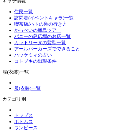
キャラ情報
住民一覧
訪問者(イベントキャラ)一覧
喫茶店/ハトの巣の行き方
かっぺいの離島ツアー
パニーの島広場のお店一覧
カットリーヌの髪型一覧
アールパーカーズでできること
ハッケミィの占い
コトブキの出現条件
服(衣装)一覧
服(衣装)一覧
カテゴリ別
トップス
ボトムス
ワンピース