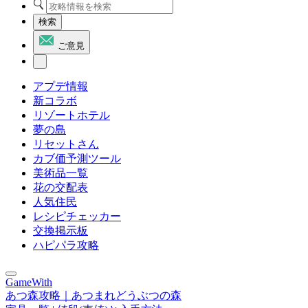
検索
ご意見
アプデ情報
新コラボ
リゾートホテル
夢の島
リセットさん
カブ価予測ツール
美術品一覧
花の交配表
人気住民
レシピチェッカー
交換掲示板
ハピパラ攻略
GameWith
あつ森攻略｜あつまれどうぶつの森